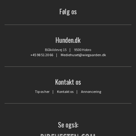
Følg os
Hunden.dk
Blåkildevej 15 | 9500 Hobro
+45 98 51 20 66
|
Mediehuset@wiegaarden.dk
Kontakt os
Tip os her
|
Kontakt os
|
Annoncering
Se også: