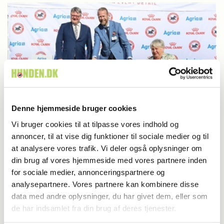
Denne hjemmeside bruger cookies
Vi bruger cookies til at tilpasse vores indhold og
annoncer, til at vise dig funktioner til sociale medier og til
Udstilling
at analysere vores trafik. Vi deler også oplysninger om
din brug af vores hjemmeside med vores partnere inden
Roskilde: Ny stjerne i søndagens Store ring
for sociale medier, annonceringspartnere og
analysepartnere. Vores partnere kan kombinere disse
data med andre oplysninger, du har givet dem, eller som
de har indsamlet fra din brug af deres tjenester.