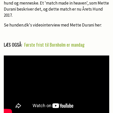
hund og menneske. Et 'match made in heaven', som Mette
Durani beskriver det, og dette match er nu Årets Hund
2017.
Se hunden.dk's videointerview med Mette Durani her:
LÆS OGSÅ:
Første frist til Bornholm er mandag