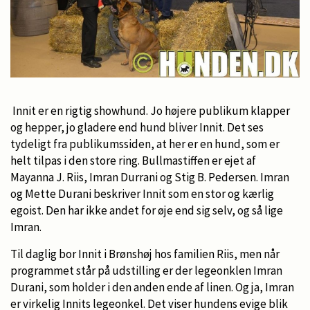
Innit er en rigtig showhund. Jo højere publikum klapper
og hepper, jo gladere end hund bliver Innit. Det ses
tydeligt fra publikumssiden, at her er en hund, som er
helt tilpas i den store ring. Bullmastiffen er ejet af
Mayanna J. Riis, Imran Durrani og Stig B. Pedersen. Imran
og Mette Durani beskriver Innit som en stor og kærlig
egoist. Den har ikke andet for øje end sig selv, og så lige
Imran.
Til daglig bor Innit i Brønshøj hos familien Riis, men når
programmet står på udstilling er der legeonklen Imran
Durani, som holder i den anden ende af linen. Og ja, Imran
er virkelig Innits legeonkel. Det viser hundens evige blik