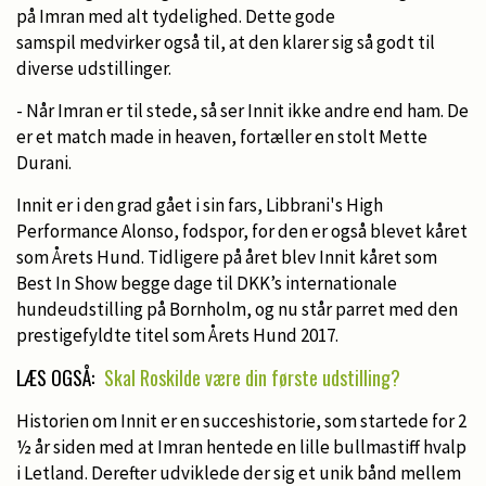
på Imran med alt tydelighed. Dette gode
samspil medvirker også til, at den klarer sig så godt til
diverse udstillinger.
- Når Imran er til stede, så ser Innit ikke andre end ham. De
er et match made in heaven, fortæller en stolt Mette
Durani.
Innit er i den grad gået i sin fars, Libbrani's High
Performance Alonso, fodspor, for den er også blevet kåret
som Årets Hund. Tidligere på året blev Innit kåret som
Best In Show begge dage til DKK’s internationale
hundeudstilling på Bornholm, og nu står parret med den
prestigefyldte titel som Årets Hund 2017.
LÆS OGSÅ:
Skal Roskilde være din første udstilling?
Historien om Innit er en succeshistorie, som startede for 2
½ år siden med at Imran hentede en lille bullmastiff hvalp
i Letland. Derefter udviklede der sig et unik bånd mellem