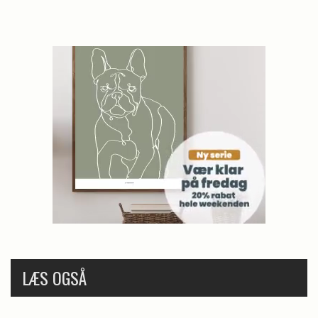
LÆS OGSÅ