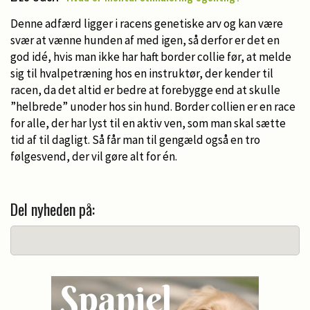
Denne adfærd ligger i racens genetiske arv og kan være
svær at vænne hunden af med igen, så derfor er det en
god idé, hvis man ikke har haft border collie før, at melde
sig til hvalpetræning hos en instruktør, der kender til
racen, da det altid er bedre at forebygge end at skulle
”helbrede” unoder hos sin hund. Border collien er en race
for alle, der har lyst til en aktiv ven, som man skal sætte
tid af til dagligt. Så får man til gengæld også en tro
følgesvend, der vil gøre alt for én.
Del nyheden på: