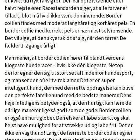
et kvikt udtryk i ansigtet. Den har opretstående eller
halvt rejste ører. Racestandarden siger, at alle farver er
tilladt, blot må hvid ikke være dominerende. Border
collien findes med moderat langhåret og korhåret pels. En
border collie med korrekt pels er nærmest selvrensende.
Det vil sige, at den skyer skidt af sig, når den tørrer. De
fælder 1-2 gange årligt.
Man mener, at border collien hører til blandt verdens
klogeste hunderacer – hvis ikke dén klogeste. Netop
derfor egner den sig til stort set alt indenfor hundesport,
og man ser den ofte i tv-reklamer. Det er en super
intelligent hund, der med den rette opdragelse kan blive
den perfekte familiehund med de bedste manerer. Dens
høje intelligens betyder også, at den hurtigt kan lære de
dårlige manerer lige så godt som de gode. Border collien
er også en hurtigløber. Den elsker at løbe stærkt og skal
helst have mulighed for at strække ud og løbe frit. Det er
ikke en vagthund! Langt de færreste border collier egner