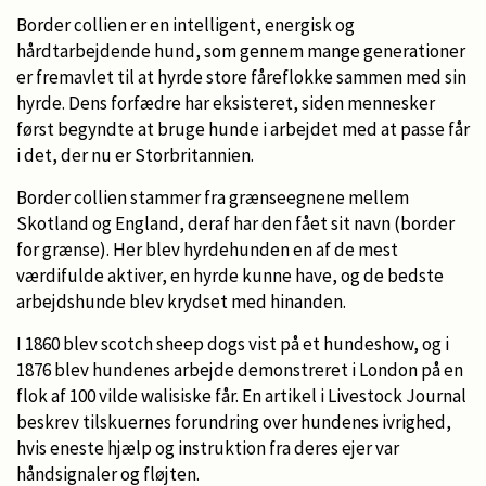
Border collien er en intelligent, energisk og
hårdtarbejdende hund, som gennem mange generationer
er fremavlet til at hyrde store fåreflokke sammen med sin
hyrde. Dens forfædre har eksisteret, siden mennesker
først begyndte at bruge hunde i arbejdet med at passe får
i det, der nu er Storbritannien.
Border collien stammer fra grænseegnene mellem
Skotland og England, deraf har den fået sit navn (border
for grænse). Her blev hyrdehunden en af de mest
værdifulde aktiver, en hyrde kunne have, og de bedste
arbejdshunde blev krydset med hinanden.
I 1860 blev scotch sheep dogs vist på et hundeshow, og i
1876 blev hundenes arbejde demonstreret i London på en
flok af 100 vilde walisiske får. En artikel i Livestock Journal
beskrev tilskuernes forundring over hundenes ivrighed,
hvis eneste hjælp og instruktion fra deres ejer var
håndsignaler og fløjten.