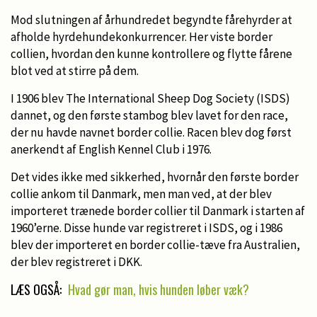
Mod slutningen af århundredet begyndte fårehyrder at
afholde hyrdehundekonkurrencer. Her viste border
collien, hvordan den kunne kontrollere og flytte fårene
blot ved at stirre på dem.
I 1906 blev The International Sheep Dog Society (ISDS)
dannet, og den første stambog blev lavet for den race,
der nu havde navnet border collie. Racen blev dog først
anerkendt af English Kennel Club i 1976.
Det vides ikke med sikkerhed, hvornår den første border
collie ankom til Danmark, men man ved, at der blev
importeret trænede border collier til Danmark i starten af
1960’erne. Disse hunde var registreret i ISDS, og i 1986
blev der importeret en border collie-tæve fra Australien,
der blev registreret i DKK.
LÆS OGSÅ:
Hvad gør man, hvis hunden løber væk?