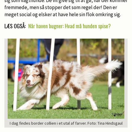
sig som vagthunde. De vil give sig til at gø, når der kommer
fremmede, men så stopper det som regel der! Den er
meget social og elsker at have hele sin flok omkring sig.
LÆS OGSÅ:
Når haven bugner: Hvad må hunden spise?
I dag findes border collien i et utal af farver. Foto: Tina Hindsgaul