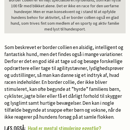
100 får med blikket alene. Det er ikke en race for den uerfarne
hundeejer. Men er man konsekvent og i stand til at opfylde
hundens behov for aktivitet, så er border collien også en glad
hund, som trives fint som medlem af en sporty og aktiv familie
med lyst til hundesport.
Som beskrevet er border collien en alsidig, intelligent og
fantastisk hund, men det findes også i mange variationer.
Derfor er det en god idé at tage ud og besøge forskellige
opdrættere eller tage til agilitystævner, lydighedsprøver
og udstillinger, så man kan danne sig et indtryk af, hvad
racen indeholder. En border collie, der ikke bliver
stimuleret, kan ofte begynde at ”hyrde” familiens børn,
cyklister, jagte biler eller få et dårligt forhold til skygger
og lysglimt samt hurtige bevægelser. Den kan i nogle
tilfælde begynde at snappe efter børn og voksne, når de
ikke reagerer på hundens forsøg på at samle flokken.
LÆS OGSÅ:
Hvad er mental stimulering egentlig?