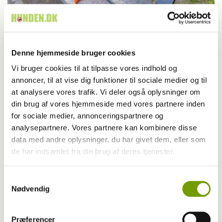
Denne hjemmeside bruger cookies
Vi bruger cookies til at tilpasse vores indhold og
Livet med hund
annoncer, til at vise dig funktioner til sociale medier og til
at analysere vores trafik. Vi deler også oplysninger om
Hvad gør man, hvis hunden løber væk?
din brug af vores hjemmeside med vores partnere inden
for sociale medier, annonceringspartnere og
analysepartnere. Vores partnere kan kombinere disse
data med andre oplysninger, du har givet dem, eller som
de har indsamlet fra din brug af deres tjenester.
Samtykkevalg
Nødvendig
Præferencer