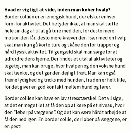
Hvad er vigtigt at vide, inden man køber hvalp?
Border collien er en energisk hund, der elsker enhver
form for aktivitet. Det betyder ikke, at man skal sætte
hele sin dag af til at gå ture med den, for desto mere
motion den får, desto mere kræver den. Især med en hvalp
skal man kun gå korte ture og skåne den for trapper og
hård fysisk aktivitet. Til gengæld skal man sørge for at
udfordre dens hjerne. Der findes et utal af aktiviteter og
legetøj, man kan bruge, hvor hvalpen og den voksne hund
skal tænke, og det gør den dejligt træt. Man kan også
træne lydighed og tricks med hunden, fra den er helt lille,
for det giver en god kontakt mellem hund og fører.
Border collien kan have en lav stresstærskel. Det vil sige,
at det er meget let at få den op at køre på et niveau, hvor
den ”løber på væggene”. Og det kan være hårdt arbejde at
få den ned igen. En border collie, der løber på væggene, er
en pest!