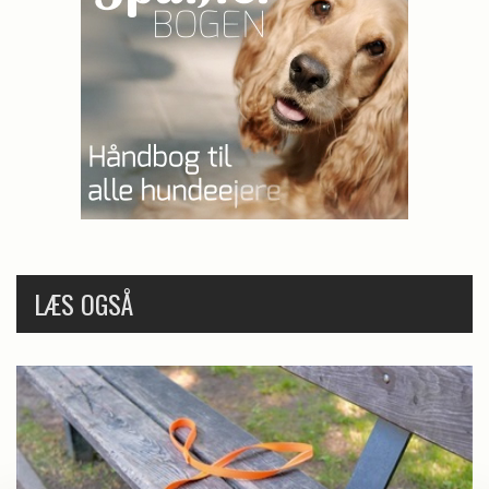
LÆS OGSÅ