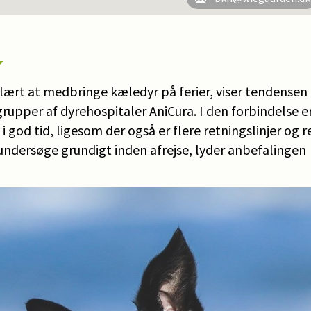
lært at medbringe kæledyr på ferier, viser tendensen 
upper af dyrehospitaler AniCura. I den forbindelse er 
i god tid, ligesom der også er flere retningslinjer og r
undersøge grundigt inden afrejse, lyder anbefalingen