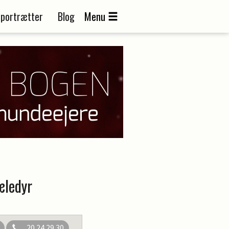
portrætter
Blog
Menu
æledyr
20 24 29 30