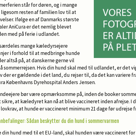
erferien står for døren, og i mange
ligesom resten af familien lov til at
ivelser. Ifølge en af Danmarks største
aler AniCura er det nemlig blevet
en med på ferie i udlandet.
at særdeles mange kæledyrsejere
injer i forhold til at medbringe hunde
er altså på, at danskerne gerne vil
 sommerrejsen. Hvis din hund skal med til udlandet, er det vig
 der er gældende i det land, du rejser til, da det kan variere fra
ura Københavns Dyrehospital Anders Jensen.
hundeejere bør være opmærksomme på, inden de booker sommerf
 sikre, at kæledyret kan nå at blive vaccineret inden afrejse. I
 lovkrav, at hunde er vaccineret minimum 21 dage før udrejse 
nbefalinger: Sådan beskytter du din hund i sommervarmen
ve din hund med til et EU-land, skal hunden være vaccineret for