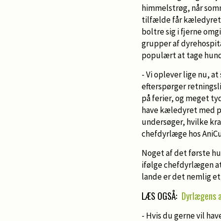
himmelstrøg, når somm
tilfælde får kæledyret 
boltre sig i fjerne omg
grupper af dyrehospit
populært at tage hund
- Vi oplever lige nu, 
efterspørger retningsl
på ferier, og meget tyd
have kæledyret med på
undersøger, hvilke krav
chefdyrlæge hos AniC
Noget af det første 
ifølge chefdyrlægen at
lande er det nemlig et
LÆS OGSÅ:
Dyrlægens a
- Hvis du gerne vil ha