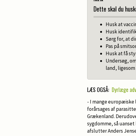
Dette skal du husk
Husk at vacci
Husk identifi
Sørg for, at 
Pas på smitso
Husk at få sty
Undersøg, om 
land, ligesom
LÆS OGSÅ:
Dyrlæge ad
- I mange europæiske 
forårsages af parasitte
Grækenland. Derudover 
sygdomme, så uanset h
afslutter Anders Jense