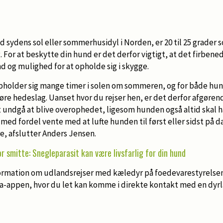
sydens sol eller sommerhusidyl i Norden, er 20 til 25 grader so
 For at beskytte din hund er det derfor vigtigt, at det firbe
nd og mulighed for at opholde sig i skygge.
opholder sig mange timer i solen om sommeren, og for både h
øre hedeslag. Uanset hvor du rejser hen, er det derfor afgørend
t undgå at blive overophedet, ligesom hunden også altid skal ha
med fordel vente med at lufte hunden til først eller sidst på d
e, afslutter Anders Jensen.
r smitte: Snegleparasit kan være livsfarlig for din hund
ormation om udlandsrejser med kæledyr på foedevarestyrelsen
a-appen, hvor du let kan komme i direkte kontakt med en dyr