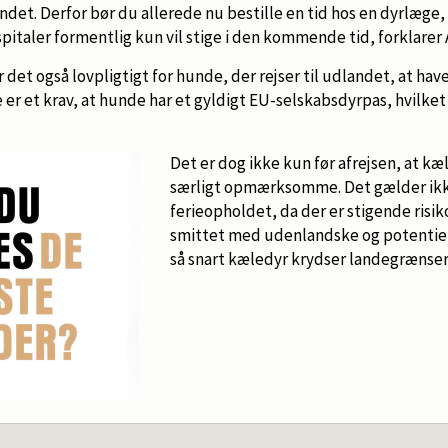
ndet. Derfor bør du allerede nu bestille en tid hos en dyrlæge, 
italer formentlig kun vil stige i den kommende tid, forklarer
 det også lovpligtigt for hunde, der rejser til udlandet, at ha
 er et krav, at hunde har et gyldigt EU-selskabsdyrpas, hvilke
Det er dog ikke kun før afrejsen, at kæ
særligt opmærksomme. Det gælder ikk
ferieopholdet, da der er stigende risik
smittet med udenlandske og potentie
så snart kæledyr krydser landegrænser