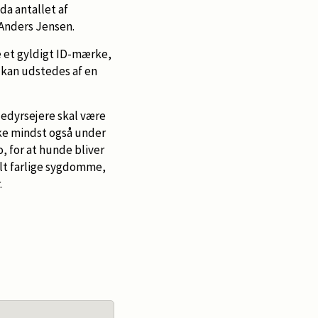
da antallet af
 Anders Jensen.
ve et gyldigt ID-mærke,
t kan udstedes af en
ledyrsejere skal være
e mindst også under
o, for at hunde bliver
lt farlige sygdomme,
.