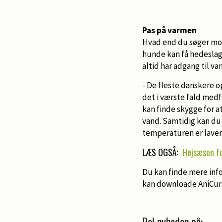
Pas på varmen
Hvad end du søger mod 
hunde kan få hedeslag.
altid har adgang til va
- De fleste danskere 
det i værste fald medf
kan finde skygge for a
vand. Samtidig kan du 
temperaturen er laver
LÆS OGSÅ:
Højsæson fo
Du kan finde mere inf
kan downloade AniCur
Del nyheden på: