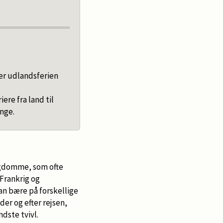
er udlandsferien
re fra land til
inge.
sygdomme, som ofte
 Frankrig og
kan bære på forskellige
er og efter rejsen,
dste tvivl.