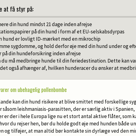
e at få styr på:
nere din hund mindst 21 dage inden afrejse
kationspapirer på din hund i form af et EU-selskabsdyrpas
din hund er lovligt ID-mærket med en mikrochip
mme sygdomme, og hold derfor øje med din hund under og eft
r på din hundeforsikring inden afrejse
du må medbringe hunde til din feriedestination. Dette kan varie
 det også afhænger af, hvilken hunderacer du ønsker at medbr
varer om ubehagelig pollenbombe
lande kan din hund risikere at blive smittet med forskellige 
r såsom leishmaniasis-parasitten, der er særlig aktiv i Spanien,
er der i hele Europa lige nu et stort antal aktive flåter, som 
vor du rejser hen, bør du holde godt øje med hunden både und
n og tilføjer, at man altid bør kontakte sin dyrlæge ved den min