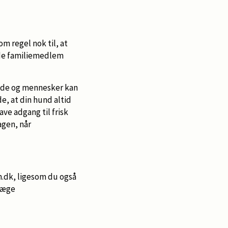
m regel nok til, at
nede familiemedlem
unde og mennesker kan
e, at din hund altid
ve adgang til frisk
agen, når
.dk, ligesom du også
læge