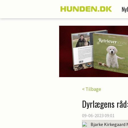
Ny
< Tilbage
Dyrlægens råd:
09-06-2023 09:01
Bjarke Kirkegaard 