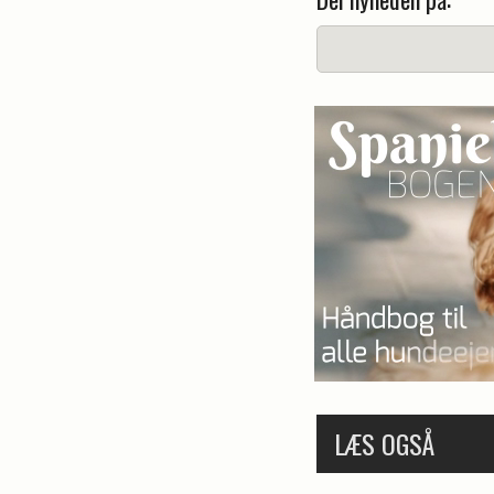
LÆS OGSÅ