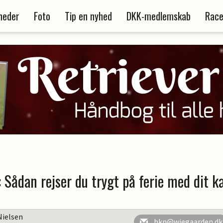
heder
Foto
Tip en nyhed
DKK-medlemskab
Race
 Sådan rejser du trygt på ferie med dit k
Nielsen
bkn@wiegaarden.dk