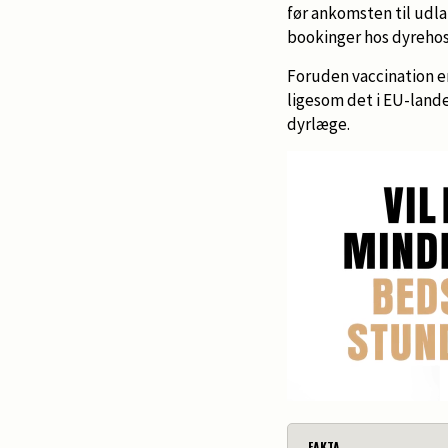
før ankomsten til udla
bookinger hos dyrehosp
Foruden vaccination er
ligesom det i EU-lande
dyrlæge.
FAKTA