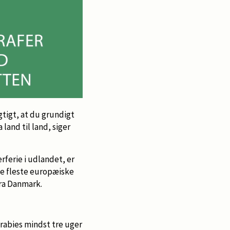
tigt, at du grundigt
 land til land, siger
erie i udlandet, er
 de fleste europæiske
fra Danmark.
 rabies mindst tre uger