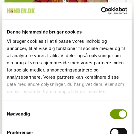
Udstilling
EDS: We´ll meet again
Denne hjemmeside bruger cookies
Vi bruger cookies til at tilpasse vores indhold og
annoncer, til at vise dig funktioner til sociale medier og til
at analysere vores trafik. Vi deler også oplysninger om
din brug af vores hjemmeside med vores partnere inden
for sociale medier, annonceringspartnere og
analysepartnere. Vores partnere kan kombinere disse
data med andre oplysninger, du har givet dem, eller som
de har indsamlet fra din brug af deres tjenester.
Samtykkevalg
Nødvendig
Foto
Præferencer