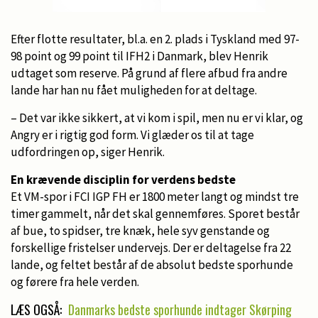
Efter flotte resultater, bl.a. en 2. plads i Tyskland med 97-
98 point og 99 point til IFH2 i Danmark, blev Henrik
udtaget som reserve. På grund af flere afbud fra andre
lande har han nu fået muligheden for at deltage.
– Det var ikke sikkert, at vi kom i spil, men nu er vi klar, og
Angry er i rigtig god form. Vi glæder os til at tage
udfordringen op, siger Henrik.
En krævende disciplin for verdens bedste
Et VM-spor i FCI IGP FH er 1800 meter langt og mindst tre
timer gammelt, når det skal gennemføres. Sporet består
af bue, to spidser, tre knæk, hele syv genstande og
forskellige fristelser undervejs. Der er deltagelse fra 22
lande, og feltet består af de absolut bedste sporhunde
og førere fra hele verden.
LÆS OGSÅ:
Danmarks bedste sporhunde indtager Skørping