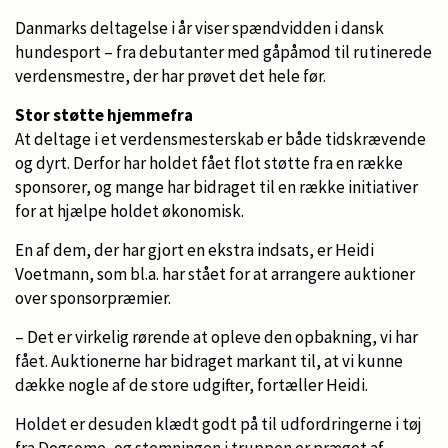
Danmarks deltagelse i år viser spændvidden i dansk
hundesport – fra debutanter med gåpåmod til rutinerede
verdensmestre, der har prøvet det hele før.
Stor støtte hjemmefra
At deltage i et verdensmesterskab er både tidskrævende
og dyrt. Derfor har holdet fået flot støtte fra en række
sponsorer, og mange har bidraget til en række initiativer
for at hjælpe holdet økonomisk.
En af dem, der har gjort en ekstra indsats, er Heidi
Voetmann, som bl.a. har stået for at arrangere auktioner
over sponsorpræmier.
– Det er virkelig rørende at opleve den opbakning, vi har
fået. Auktionerne har bidraget markant til, at vi kunne
dække nogle af de store udgifter, fortæller Heidi.
Holdet er desuden klædt godt på til udfordringerne i tøj
fra Dogsome, og stemningen i truppen er præget af