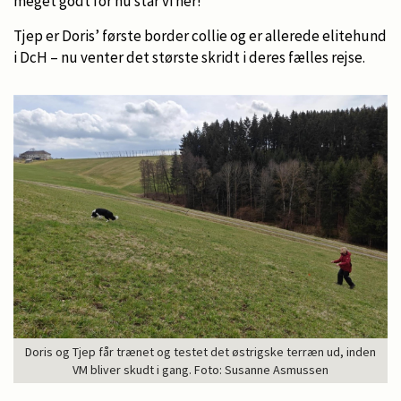
meget godt for nu står vi her!
Tjep er Doris’ første border collie og er allerede elitehund
i DcH – nu venter det største skridt i deres fælles rejse.
Doris og Tjep får trænet og testet det østrigske terræn ud, inden
VM bliver skudt i gang. Foto: Susanne Asmussen