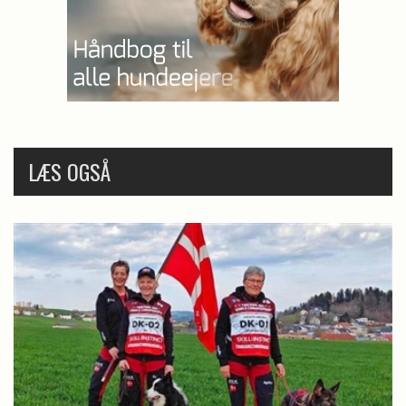
LÆS OGSÅ