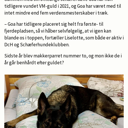
tidligere vundet VM-guld i 2021, og Goa har været med til
intet mindre end fem verdensmesterskaber i træk.
– Goa har tidligere placeret sig helt fra første- til
fjerdepladsen, så vi håber selvfølgelig, at vi igen kan
blande os i toppen, fortæller Liselotte, som både er aktiv i
DcH og Schæferhundeklubben.
Sidste år blev makkerparret nummer to, og mon ikke de i
år går benhårdt efter guldet?