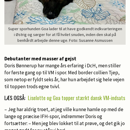
Super sporhunden Goa lader til at have godkendt indkvarteringen
i Østrig og sørger for at få hvilet snuden, inden den skal på
benhårdt arbejde denne uge. Foto: Susanne Asmussen
Debutanter med masser af gejst
Doris Bønnerup har mange års erfaring i DcH, men stiller
for første gang op til VM i spor. Med border collien Tjep,
som netop er fyldt seks år, har hun arbejdet sig hele vejen
til toppen trods egne tvivl.
LÆS OGSÅ:
Liselotte og Goa topper stærkt dansk VM-indsats
– Jeg har aldrig troet, at jeg ville kunne hamle op med de
lange og præcise IFH-spor, indrømmer Doris og
fortsætter: – Men jeg blev lokket til at prøve, og det gik jo