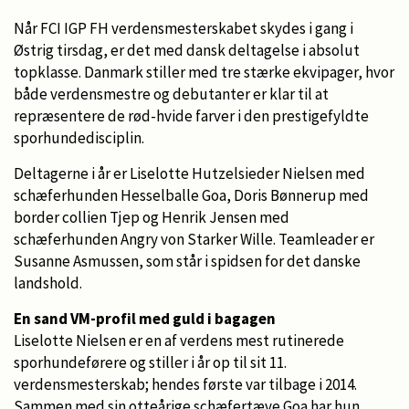
Når FCI IGP FH verdensmesterskabet skydes i gang i
Østrig tirsdag, er det med dansk deltagelse i absolut
topklasse. Danmark stiller med tre stærke ekvipager, hvor
både verdensmestre og debutanter er klar til at
repræsentere de rød-hvide farver i den prestigefyldte
sporhundedisciplin.
Deltagerne i år er Liselotte Hutzelsieder Nielsen med
schæferhunden Hesselballe Goa, Doris Bønnerup med
border collien Tjep og Henrik Jensen med
schæferhunden Angry von Starker Wille. Teamleader er
Susanne Asmussen, som står i spidsen for det danske
landshold.
En sand VM-profil med guld i bagagen
Liselotte Nielsen er en af verdens mest rutinerede
sporhundeførere og stiller i år op til sit 11.
verdensmesterskab; hendes første var tilbage i 2014.
Sammen med sin otteårige schæfertæve Goa har hun