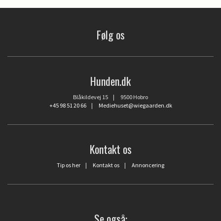
Følg os
Hunden.dk
Blåkildevej 15 | 9500 Hobro
+45 98 51 20 66
|
Mediehuset@wiegaarden.dk
Kontakt os
Tip os her
|
Kontakt os
|
Annoncering
Se også: