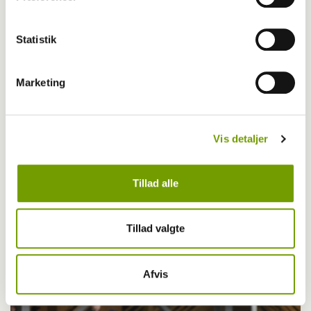
Galleri: Schæfer, schæfer, schæfer
Statistik
Marketing
Vis detaljer
Tillad alle
Tillad valgte
Træning
Beagler med snuden i sporet
Afvis