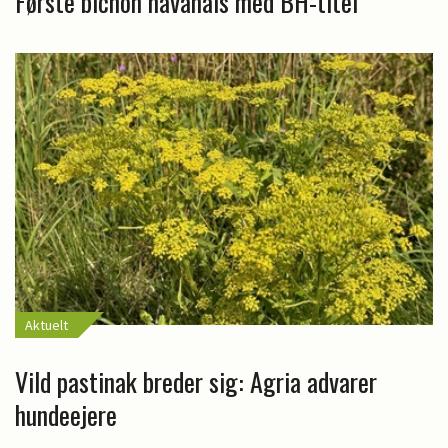
Første bichon havanais med BH-titel
Aktuelt
Vild pastinak breder sig: Agria advarer
hundeejere