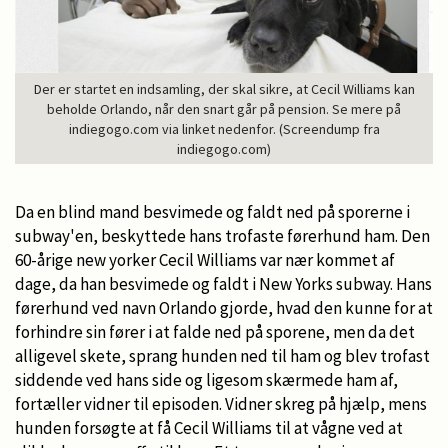
Der er startet en indsamling, der skal sikre, at Cecil Williams kan
beholde Orlando, når den snart går på pension. Se mere på
indiegogo.com via linket nedenfor. (Screendump fra
indiegogo.com)
Da en blind mand besvimede og faldt ned på sporerne i
subway'en, beskyttede hans trofaste førerhund ham. Den
60-årige new yorker Cecil Williams var nær kommet af
dage, da han besvimede og faldt i New Yorks subway. Hans
førerhund ved navn Orlando gjorde, hvad den kunne for at
forhindre sin fører i at falde ned på sporene, men da det
alligevel skete, sprang hunden ned til ham og blev trofast
siddende ved hans side og ligesom skærmede ham af,
fortæller vidner til episoden. Vidner skreg på hjælp, mens
hunden forsøgte at få Cecil Williams til at vågne ved at