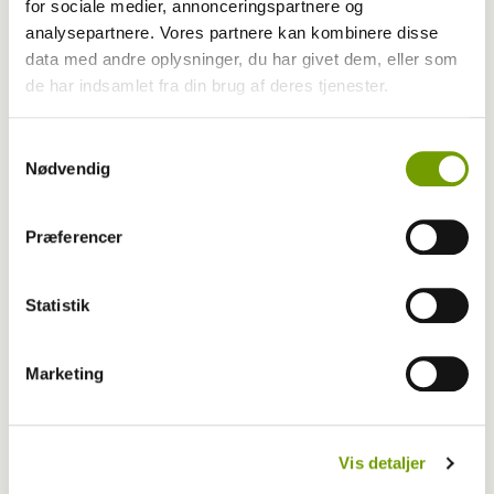
for sociale medier, annonceringspartnere og
analysepartnere. Vores partnere kan kombinere disse
data med andre oplysninger, du har givet dem, eller som
de har indsamlet fra din brug af deres tjenester.
Samtykkevalg
Nødvendig
Præferencer
Statistik
Adfærd
Marketing
Hvorfor graver hunden i kurven?
Vis detaljer