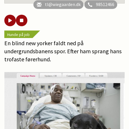
tl@wiegaarden.dk
98512466
Hunde på job
En blind new yorker faldt ned på
undergrundsbanens spor. Efter ham sprang hans
trofaste førerhund.