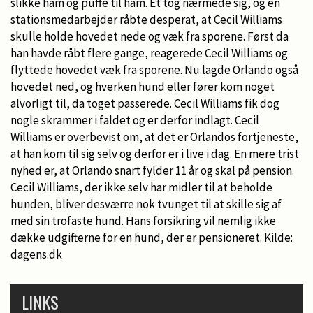
slikke ham og puffe til ham. Et tog nærmede sig, og en
stationsmedarbejder råbte desperat, at Cecil Williams
skulle holde hovedet nede og væk fra sporene. Først da
han havde råbt flere gange, reagerede Cecil Williams og
flyttede hovedet væk fra sporene. Nu lagde Orlando også
hovedet ned, og hverken hund eller fører kom noget
alvorligt til, da toget passerede. Cecil Williams fik dog
nogle skrammer i faldet og er derfor indlagt. Cecil
Williams er overbevist om, at det er Orlandos fortjeneste,
at han kom til sig selv og derfor er i live i dag. En mere trist
nyhed er, at Orlando snart fylder 11 år og skal på pension.
Cecil Williams, der ikke selv har midler til at beholde
hunden, bliver desværre nok tvunget til at skille sig af
med sin trofaste hund. Hans forsikring vil nemlig ikke
dække udgifterne for en hund, der er pensioneret. Kilde:
dagens.dk
LINKS