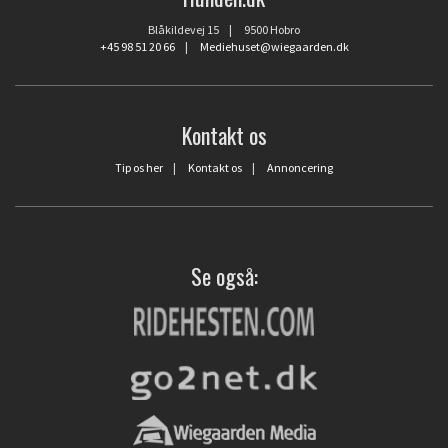
Blåkildevej 15 | 9500 Hobro
+45 98 51 20 66
|
Mediehuset@wiegaarden.dk
Kontakt os
Tip os her
|
Kontakt os
|
Annoncering
Se også: