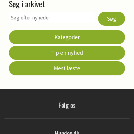
Søg i arkivet
Søg
Kategorier
Tip en nyhed
Mest læste
Følg os
Hunden.dk