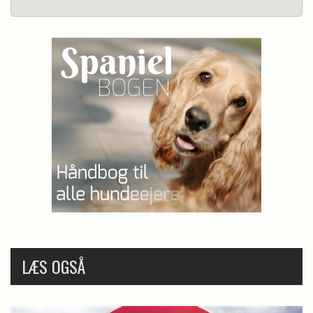
LÆS OGSÅ