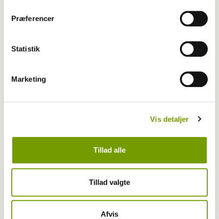
Præferencer
Statistik
Marketing
Vis detaljer
Aktuelt
Tillad alle
Vil du være sommerven med Dyrenes
Tillad valgte
Beskyttelse
Afvis