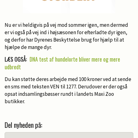
Nu er vi heldigvis på vej mod sommer igen, men dermed
er vi også på vej ind i højsæsonen for efterladte dyr igen,
og derfor har Dyrenes Beskyttelse brug for hjælp til at
hjælpe de mange dyr.
LÆS OGSÅ:
DNA test af hundelorte bliver mere og mere
udbredt
Du kan støtte deres arbejde med 100 kroner ved at sende
en sms med teksten VEN til 1277. Derudover er der også
opsat indsamlingsbøsser rundt i landets Maxi Zoo
butikker.
Del nyheden på: