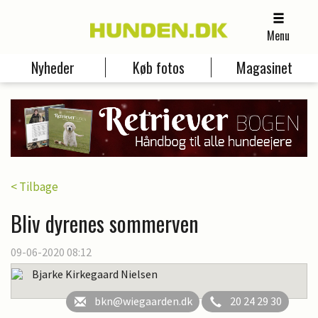
Menu
Nyheder
Køb fotos
Magasinet
< Tilbage
Bliv dyrenes sommerven
09-06-2020 08:12
Bjarke Kirkegaard Nielsen
bkn@wiegaarden.dk
20 24 29 30