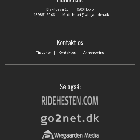
Blåkildevej 15 | 9500 Hobro
+45 98 51 20 66
|
Mediehuset@wiegaarden.dk
Kontakt os
Tip os her
|
Kontakt os
|
Annoncering
Se også: