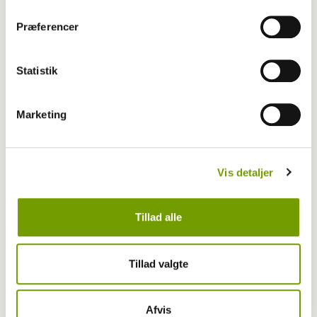
Foto
Præferencer
Se billederne: Dirty Paws løb i Aarhus
Statistik
Marketing
Vis detaljer
Tillad alle
Tillad valgte
Aktuelt
Afvis