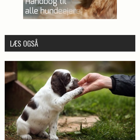
LÆS OGSÅ