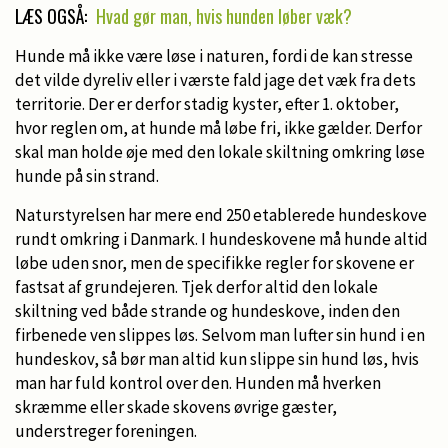
LÆS OGSÅ:
Hvad gør man, hvis hunden løber væk?
Hunde må ikke være løse i naturen, fordi de kan stresse
det vilde dyreliv eller i værste fald jage det væk fra dets
territorie. Der er derfor stadig kyster, efter 1. oktober,
hvor reglen om, at hunde må løbe fri, ikke gælder. Derfor
skal man holde øje med den lokale skiltning omkring løse
hunde på sin strand.
Naturstyrelsen har mere end 250 etablerede hundeskove
rundt omkring i Danmark. I hundeskovene må hunde altid
løbe uden snor, men de specifikke regler for skovene er
fastsat af grundejeren. Tjek derfor altid den lokale
skiltning ved både strande og hundeskove, inden den
firbenede ven slippes løs. Selvom man lufter sin hund i en
hundeskov, så bør man altid kun slippe sin hund løs, hvis
man har fuld kontrol over den. Hunden må hverken
skræmme eller skade skovens øvrige gæster,
understreger foreningen.