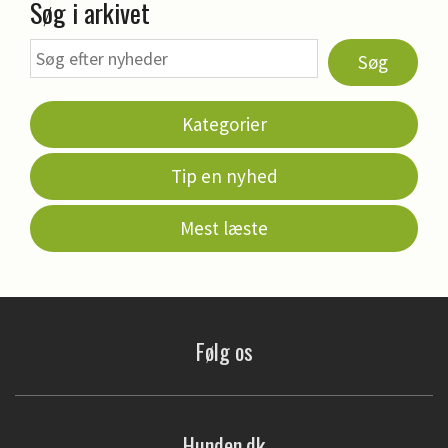
Søg i arkivet
Søg
Kategorier
Tip en nyhed
Mest læste
Følg os
Hunden.dk