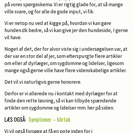
på vores spørgeskema. Vi er rigtig glade for, at så mange
ville svare, og for alle de gode input, vi fik.
Vi er netop nu ved at kigge på, hvordan vi kan gøre
hunden.dk bedre, så vi kan give jer den hundeside, I gerne
vil have.
Noget af det, der for alvor viste sig i undersøgelsen var, at
der var en stor del af jer, som efterspurgte flere artikler
om eller af dyrlæger, om sygdomme og lidelser, ligesom
mange også gerne ville have flere videnskabelige artikler.
Det vil vi naturligvis gerne honorere.
Derfor er vi allerede nu i kontakt med dyrlæger for at
finde den rette løsning, så vi kan tilbyde spændende
artikler om sygdomme og lidelser mm. her på siden.
LÆS OGSÅ:
Symptomer – hårtab
Vi vil også forsøge at få en pote inden for i