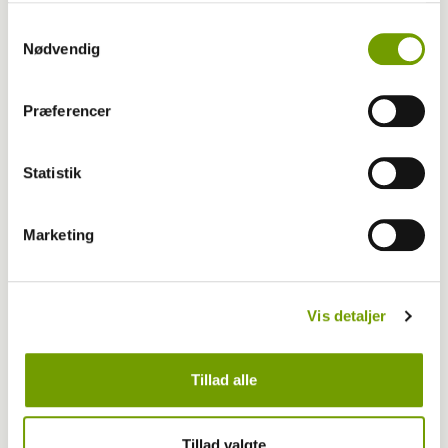
Samtykkevalg
Nødvendig
Aktuelt
Præferencer
Mangel på dyrlæger truer dyreklinikker i
mindre byer
Statistik
Marketing
Vis detaljer
Tillad alle
Tillad valgte