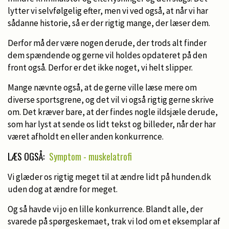
lytter vi selvfølgelig efter, men vi ved også, at når vi har
sådanne historie, så er der rigtig mange, der læser dem.
Derfor må der være nogen derude, der trods alt finder
dem spændende og gerne vil holdes opdateret på den
front også. Derfor er det ikke noget, vi helt slipper.
Mange nævnte også, at de gerne ville læse mere om
diverse sportsgrene, og det vil vi også rigtig gerne skrive
om. Det kræver bare, at der findes nogle ildsjæle derude,
som har lyst at sende os lidt tekst og billeder, når der har
været afholdt en eller anden konkurrence.
LÆS OGSÅ:
Symptom - muskelatrofi
Vi glæder os rigtig meget til at ændre lidt på hunden.dk
uden dog at ændre for meget.
Og så havde vi jo en lille konkurrence. Blandt alle, der
svarede på spørgeskemaet, trak vi lod om et eksemplar af