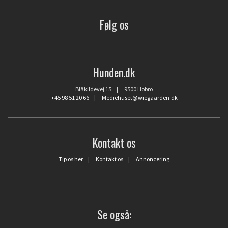
Følg os
Hunden.dk
Blåkildevej 15 | 9500 Hobro
+45 98 51 20 66
|
Mediehuset@wiegaarden.dk
Kontakt os
Tip os her
|
Kontakt os
|
Annoncering
Se også: