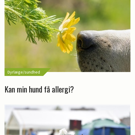
Dyrlæge/sundhed
Kan min hund få allergi?