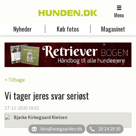
Menu
Nyheder
Køb fotos
Magasinet
< Tilbage
Vi tager jeres svar seriøst
17-11-2020 16:01
Bjarke Kirkegaard Nielsen
bkn@wiegaarden.dk
20 24 29 30