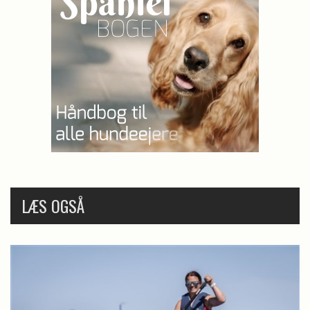
LÆS OGSÅ