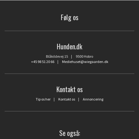
Følg os
Hunden.dk
Blåkildevej 15 | 9500 Hobro
+45 98 51 20 66
|
Mediehuset@wiegaarden.dk
Kontakt os
Tip os her
|
Kontakt os
|
Annoncering
Se også: