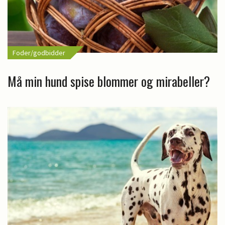
Foder/godbidder
Må min hund spise blommer og mirabeller?