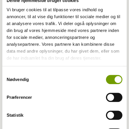
Denne hjemmeside bruger cookies
Vi bruger cookies til at tilpasse vores indhold og
annoncer, til at vise dig funktioner til sociale medier og til
at analysere vores trafik. Vi deler også oplysninger om
din brug af vores hjemmeside med vores partnere inden
for sociale medier, annonceringspartnere og
analysepartnere. Vores partnere kan kombinere disse
data med andre oplysninger, du har givet dem, eller som
de har indsamlet fra din brug af deres tjenester.
MEST LÆSTE
Samtykkevalg
Nødvendig
Præferencer
Statistik