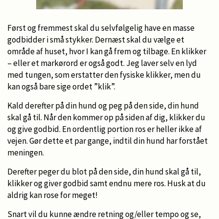
Først og fremmest skal du selvfølgelig have en masse
godbidder i små stykker. Dernæst skal du vælge et
område af huset, hvor I kan gå frem og tilbage. En klikker
– eller et markørord er også godt. Jeg laver selv en lyd
med tungen, som erstatter den fysiske klikker, men du
kan også bare sige ordet ”klik”.
Kald derefter på din hund og peg på den side, din hund
skal gå til. Når den kommer op på siden af dig, klikker du
og give godbid. En ordentlig portion ros er heller ikke af
vejen. Gør dette et par gange, indtil din hund har forstået
meningen.
Derefter peger du blot på den side, din hund skal gå til,
klikker og giver godbid samt endnu mere ros. Husk at du
aldrig kan rose for meget!
Snart vil du kunne ændre retning og/eller tempo og se,