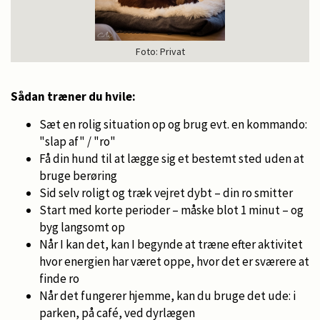
Foto: Privat
Sådan træner du hvile:
Sæt en rolig situation op og brug evt. en kommando:
"slap af" / "ro"
Få din hund til at lægge sig et bestemt sted uden at
bruge berøring
Sid selv roligt og træk vejret dybt – din ro smitter
Start med korte perioder – måske blot 1 minut – og
byg langsomt op
Når I kan det, kan I begynde at træne efter aktivitet
hvor energien har været oppe, hvor det er sværere at
finde ro
Når det fungerer hjemme, kan du bruge det ude: i
parken, på café, ved dyrlægen