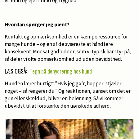
vi hund og ejer i tillid og tryghed.
Hvordan spørger jeg pænt?
Kontakt og opmærksomhed er en kæmpe ressource for
mange hunde – og en af de sværeste at håndtere
konsekvent. Modsat godbidder, som vi typisk har styr på,
så deler vi ofte opmærksomhed ud uden bevidsthed.
LÆS OGSÅ:
Tegn på dehydrering hos hund
Hunden lærer hurtigt: ”Hvis jeg gø’r, hopper, stjæler
noget – så reagerer du.” Og reaktionen, uanset om det er
grin eller skældud, bliver en belønning. Så vi kommer
ubevidst til at forstærke den uønskede adfærd.