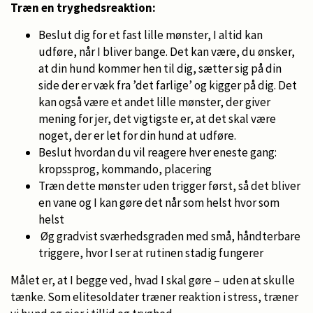
Træn en tryghedsreaktion:
Beslut dig for et fast lille mønster, I altid kan
udføre, når I bliver bange. Det kan være, du ønsker,
at din hund kommer hen til dig, sætter sig på din
side der er væk fra ’det farlige’ og kigger på dig. Det
kan også være et andet lille mønster, der giver
mening for jer, det vigtigste er, at det skal være
noget, der er let for din hund at udføre.
Beslut hvordan du vil reagere hver eneste gang:
kropssprog, kommando, placering
Træn dette mønster uden trigger først, så det bliver
en vane og I kan gøre det når som helst hvor som
helst
Øg gradvist sværhedsgraden med små, håndterbare
triggere, hvor I ser at rutinen stadig fungerer
Målet er, at I begge ved, hvad I skal gøre – uden at skulle
tænke. Som elitesoldater træner reaktion i stress, træner