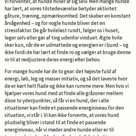
Vi forventer, at hunde hviler af sig selv. Men mange hunde
har lært, at vores tilstedeværelse betyder aktivitet:
gåture, træning, opmærksomhed. Det skaber en konstant
årvågenhed – og for nogle hunde bliver det en
stressfaktor. De går hvileløst rundt, følger os i huset,
leger selv eller gør af ting udenfor vinduet. Ægte hvile
sker kun, når de er udmattede og energien er i bund – og
ikke fordi de har lært at finde ro og vælger at bruge denne
ro til at nedjustere deres energi efter behov.
For mange hunde har de to gear: det højeste fuld af
energi, løb, leg og masser initiativ, og så det laveste hvor
de er kørt helt flade og ikke kan rumme mere. Men hvis vi
hjælper vores hund med at finde alle gråzoner mellem
disse to yderpunkter, så får vi en hund, der i alle
situationer kan finde et passende energiniveau for den
situation, vi står i. Vi kan ikke forvente, at vores hund
pludselig bliver i stand til at finde et passende
energiniveau, når vi møder andre hunde eller er til