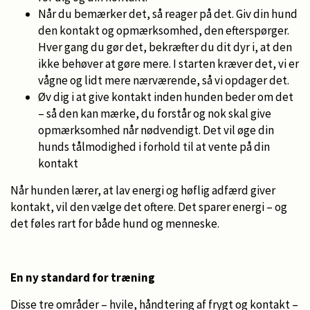
Når du bemærker det, så reager på det. Giv din hund
den kontakt og opmærksomhed, den efterspørger.
Hver gang du gør det, bekræfter du dit dyr i, at den
ikke behøver at gøre mere. I starten kræver det, vi er
vågne og lidt mere nærværende, så vi opdager det.
Øv dig i at give kontakt inden hunden beder om det
– så den kan mærke, du forstår og nok skal give
opmærksomhed når nødvendigt. Det vil øge din
hunds tålmodighed i forhold til at vente på din
kontakt
Når hunden lærer, at lav energi og høflig adfærd giver
kontakt, vil den vælge det oftere. Det sparer energi – og
det føles rart for både hund og menneske.
En ny standard for træning
Disse tre områder – hvile, håndtering af frygt og kontakt –