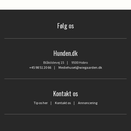
Følg os
Hunden.dk
Blåkildevej 15 | 9500 Hobro
+45 98 51 20 66
|
Mediehuset@wiegaarden.dk
Kontakt os
Tip os her
|
Kontakt os
|
Annoncering