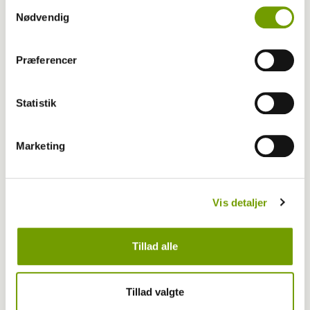
Samtykkevalg
Nødvendig
Præferencer
Aktuelt
Sådan kommer du hundehår til livs
Statistik
Marketing
Vis detaljer
Tillad alle
Tillad valgte