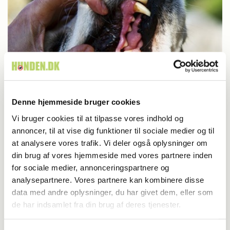
Dyrlæge/sundhed
Denne hjemmeside bruger cookies
Få din hunds tænder tjekket gratis
Vi bruger cookies til at tilpasse vores indhold og
annoncer, til at vise dig funktioner til sociale medier og til
at analysere vores trafik. Vi deler også oplysninger om
din brug af vores hjemmeside med vores partnere inden
for sociale medier, annonceringspartnere og
analysepartnere. Vores partnere kan kombinere disse
data med andre oplysninger, du har givet dem, eller som
de har indsamlet fra din brug af deres tjenester.