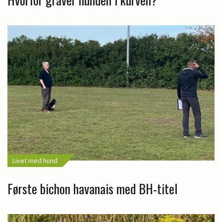
Livet med hund
Første bichon havanais med BH-titel