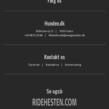
Følg os
Hunden.dk
Blåkildevej 15 | 9500 Hobro
+45 98 51 20 66
|
Mediehuset@wiegaarden.dk
Kontakt os
Tip os her
|
Kontakt os
|
Annoncering
Se også: