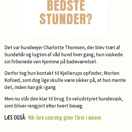
Det var hundeejer Charlotte Thomsen, der blev træt af
hundehår og lugten af våd hund hver gang, hun vaskede
sin firbenede ven hjemme på badeværelset.
Derfor tog hun kontakt til Kjellerups opfinder, Morten
Kofoed, som dog lige skulle være sikker på, at hun mente
det, inden han gik i gang.
Men nu står den klar til brug. En veludstyret hundevask,
som bliver rengjort efter hvert besøg.
LÆS OGSÅ:
Når lure coursing giver tårer i øjnene