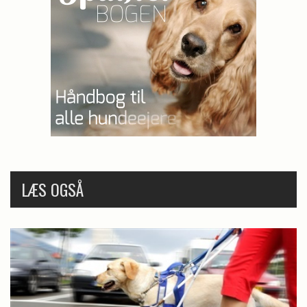
LÆS OGSÅ