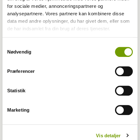
for sociale medier, annonceringspartnere og
analysepartnere. Vores partnere kan kombinere disse
data med andre oplysninger, du har givet dem, eller som
de har indsamlet fra din brug af deres tjenester.
Samtykkevalg
Nødvendig
Præferencer
Livet med hund
Statistik
Når isbilen ringer så logrer halerne
Marketing
Har du en nyhed eller god historie?
Vis detaljer
Kontakt Rinnie Mathilde Ilsøe van Oosterhout