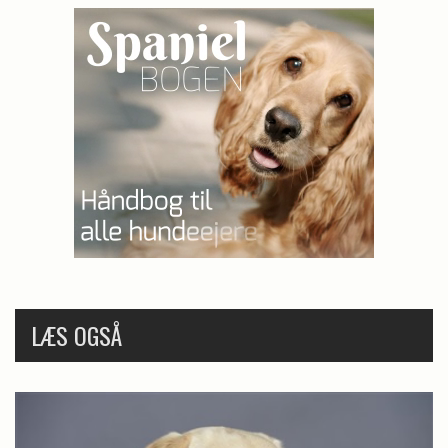
LÆS OGSÅ