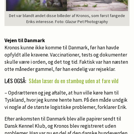
Det var blandt andet disse billeder af Kronos, som først fangede
Eriks interesse. Foto: Glazur Pet Photography
Vejen til Danmark
Kronos kunne ikke komme til Danmark, før han havde
opfyldt alle kravene. Vaccinationer, tests og dokumenter
skulle være i orden, og det tog tid. Faktisk var han næsten
otte måneder gammel, før han endelig var rejseklar.
LÆS OGSÅ:
Sådan læser du en stambog uden at fare vild
– Opdrætteren og jeg aftalte, at hun ville køre ham til
Tyskland, hvor jeg kunne hente ham. På den måde undgik
vi nogle af de største logistiske problemer, forklarer Erik.
Efter ankomsten til Danmark blev alle papirer sendt til
Dansk Kennel Klub, og Kronos blev registreret uden
problemer. Han var nu en del af den danske hundeverden.