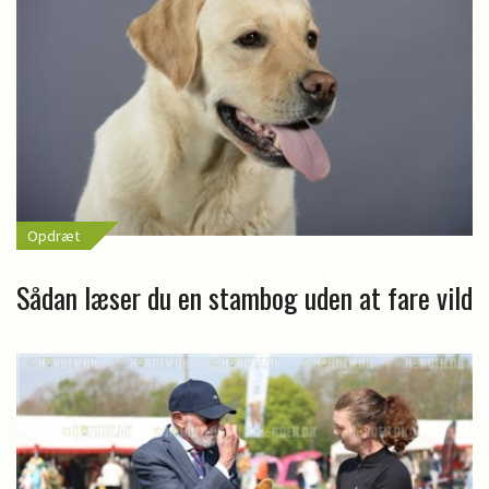
Opdræt
Sådan læser du en stambog uden at fare vild