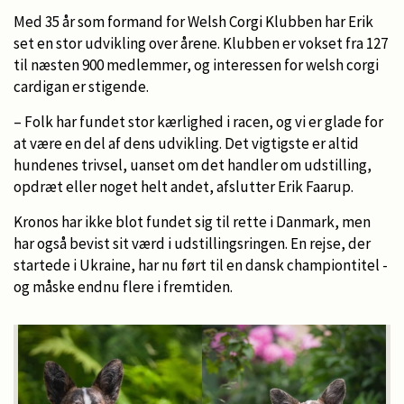
Med 35 år som formand for Welsh Corgi Klubben har Erik
set en stor udvikling over årene. Klubben er vokset fra 127
til næsten 900 medlemmer, og interessen for welsh corgi
cardigan er stigende.
– Folk har fundet stor kærlighed i racen, og vi er glade for
at være en del af dens udvikling. Det vigtigste er altid
hundenes trivsel, uanset om det handler om udstilling,
opdræt eller noget helt andet, afslutter Erik Faarup.
Kronos har ikke blot fundet sig til rette i Danmark, men
har også bevist sit værd i udstillingsringen. En rejse, der
startede i Ukraine, har nu ført til en dansk championtitel -
og måske endnu flere i fremtiden.