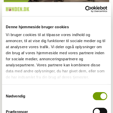
Udstilling
Første dag i Fredericia er slut
Denne hjemmeside bruger cookies
Vi bruger cookies til at tilpasse vores indhold og
annoncer, til at vise dig funktioner til sociale medier og til
at analysere vores trafik. Vi deler også oplysninger om
din brug af vores hjemmeside med vores partnere inden
for sociale medier, annonceringspartnere og
analysepartnere. Vores partnere kan kombinere disse
data med andre oplysninger, du har givet dem, eller som
de har indsamlet fra din brug af deres tjenester.
Samtykkevalg
Nødvendig
Udstilling
Præferencer