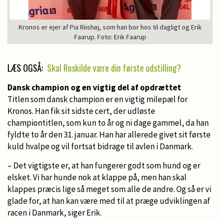
Kronos er ejer af Pia Riishøj, som han bor hos til dagligt og Erik
Faarup. Foto: Erik Faarup
LÆS OGSÅ:
Skal Roskilde være din første udstilling?
Dansk champion og en vigtig del af opdrættet
Titlen som dansk champion er en vigtig milepæl for
Kronos. Han fik sit sidste cert, der udløste
championtitlen, som kun to år og ni dage gammel, da han
fyldte to år den 31. januar. Han har allerede givet sit første
kuld hvalpe og vil fortsat bidrage til avlen i Danmark.
– Det vigtigste er, at han fungerer godt som hund og er
elsket. Vi har hunde nok at klappe på, men han skal
klappes præcis lige så meget som alle de andre. Og så er vi
glade for, at han kan være med til at præge udviklingen af
racen i Danmark, siger Erik.