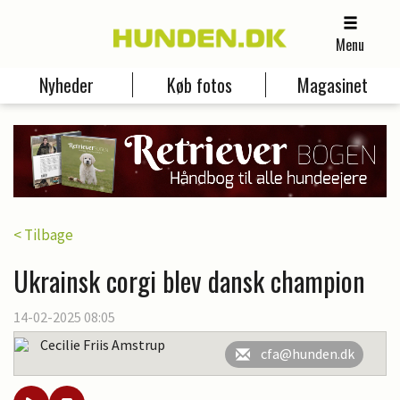
Menu
Nyheder
Køb fotos
Magasinet
< Tilbage
Ukrainsk corgi blev dansk champion
14-02-2025 08:05
Cecilie Friis Amstrup
cfa@hunden.dk