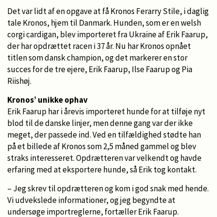
Det var lidt af en opgave at få Kronos Ferarry Stile, i daglig
tale Kronos, hjem til Danmark. Hunden, som er en welsh
corgi cardigan, blev importeret fra Ukraine af Erik Faarup,
der har opdrættet racen i 37 år. Nu har Kronos opnået
titlen som dansk champion, og det markerer en stor
succes for de tre ejere, Erik Faarup, Ilse Faarup og Pia
Riishøj.
Kronos’ unikke ophav
Erik Faarup har i årevis importeret hunde for at tilføje nyt
blod til de danske linjer, men denne gang var der ikke
meget, der passede ind. Ved en tilfældighed stødte han
på et billede af Kronos som 2,5 måned gammel og blev
straks interesseret. Opdrætteren var velkendt og havde
erfaring med at eksportere hunde, så Erik tog kontakt.
– Jeg skrev til opdrætteren og kom i god snak med hende.
Vi udvekslede informationer, og jeg begyndte at
undersøge importreglerne, fortæller Erik Faarup.