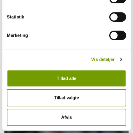
Fuld gang i Roskilde
Statistik
Marketing
Vis detaljer
Tillad alle
Aktuelt
Tillad valgte
Se alle tre afsnit af Hundekongen
Afvis