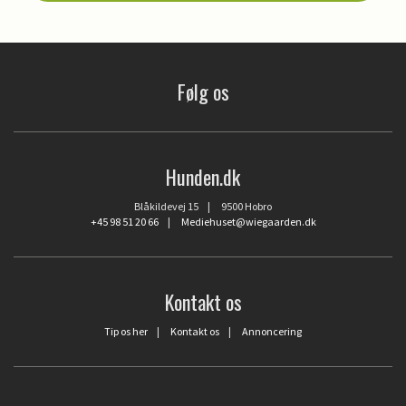
Følg os
Hunden.dk
Blåkildevej 15 | 9500 Hobro
+45 98 51 20 66
|
Mediehuset@wiegaarden.dk
Kontakt os
Tip os her
|
Kontakt os
|
Annoncering