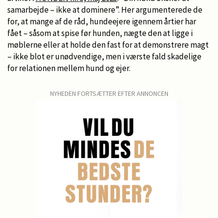
samarbejde – ikke at dominere”. Her argumenterede de
for, at mange af de råd, hundeejere igennem årtier har
fået – såsom at spise før hunden, nægte den at ligge i
møblerne eller at holde den fast for at demonstrere magt
– ikke blot er unødvendige, men i værste fald skadelige
for relationen mellem hund og ejer.
NYHEDEN FORTSÆTTER EFTER ANNONCEN