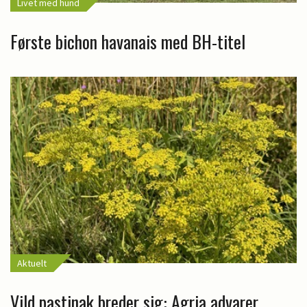
Livet med hund
Første bichon havanais med BH-titel
Aktuelt
Vild pastinak breder sig: Agria advarer