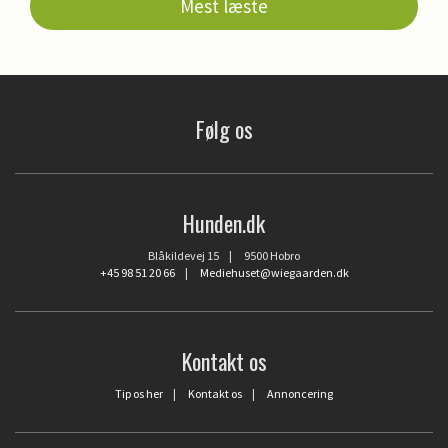
Mest læste
Følg os
Hunden.dk
Blåkildevej 15 | 9500 Hobro
+45 98 51 20 66
|
Mediehuset@wiegaarden.dk
Kontakt os
Tip os her
|
Kontakt os
|
Annoncering