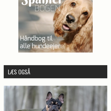
LÆS OGSÅ