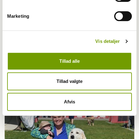
Marketing
Vis detaljer
Tillad alle
Udstilling
SIDSTE FRIST: Skal du med til Fredericia?
Tillad valgte
Afvis