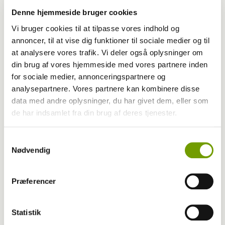
Denne hjemmeside bruger cookies
Vi bruger cookies til at tilpasse vores indhold og
annoncer, til at vise dig funktioner til sociale medier og til
Aktuelt
at analysere vores trafik. Vi deler også oplysninger om
din brug af vores hjemmeside med vores partnere inden
Mentalbeskrivelse aflyst i varmen
for sociale medier, annonceringspartnere og
analysepartnere. Vores partnere kan kombinere disse
data med andre oplysninger, du har givet dem, eller som
Har du en nyhed eller god historie?
de har indsamlet fra din brug af deres tjenester.
Kontakt Rinnie Mathilde Ilsøe van Oosterhout
Samtykkevalg
Nødvendig
Præferencer
Statistik