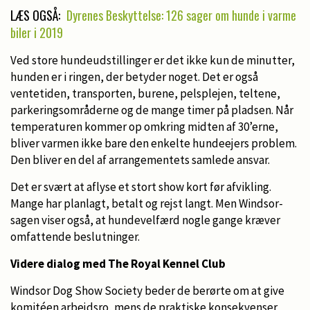
LÆS OGSÅ:
Dyrenes Beskyttelse: 126 sager om hunde i varme
biler i 2019
Ved store hundeudstillinger er det ikke kun de minutter,
hunden er i ringen, der betyder noget. Det er også
ventetiden, transporten, burene, pelsplejen, teltene,
parkeringsområderne og de mange timer på pladsen. Når
temperaturen kommer op omkring midten af 30’erne,
bliver varmen ikke bare den enkelte hundeejers problem.
Den bliver en del af arrangementets samlede ansvar.
Det er svært at aflyse et stort show kort før afvikling.
Mange har planlagt, betalt og rejst langt. Men Windsor-
sagen viser også, at hundevelfærd nogle gange kræver
omfattende beslutninger.
Videre dialog med The Royal Kennel Club
Windsor Dog Show Society beder de berørte om at give
komitéen arbejdsro, mens de praktiske konsekvenser