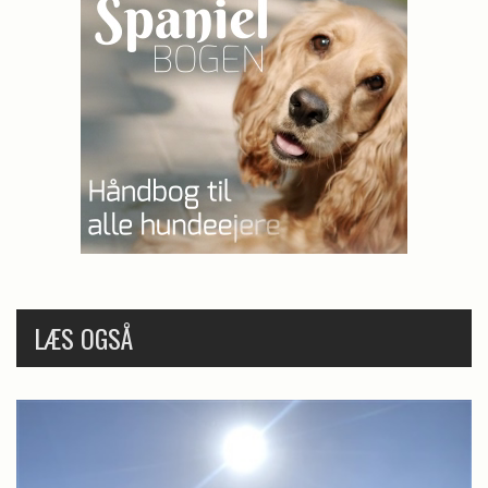
LÆS OGSÅ