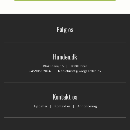
Følg os
Hunden.dk
Blåkildevej 15 | 9500 Hobro
+45 98 51 20 66
|
Mediehuset@wiegaarden.dk
Kontakt os
Tip os her
|
Kontakt os
|
Annoncering