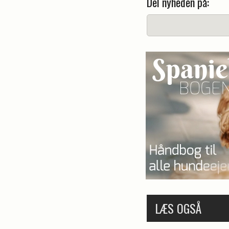
Del nyheden på:
LÆS OGSÅ