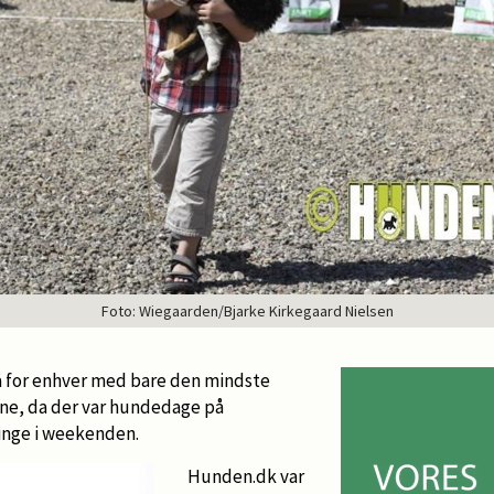
Foto: Wiegaarden/Bjarke Kirkegaard Nielsen
på for enhver med bare den mindste
ne, da der var hundedage på
inge i weekenden.
Hunden.dk var