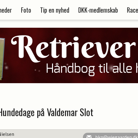
heder
Foto
Tip en nyhed
DKK-medlemskab
Race
 Hundedage på Valdemar Slot
Nielsen
bkn@wiegaarden.dk