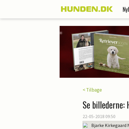
Ny
< Tilbage
Se billederne:
22-05-2018 09:50
Bjarke Kirkegaard 