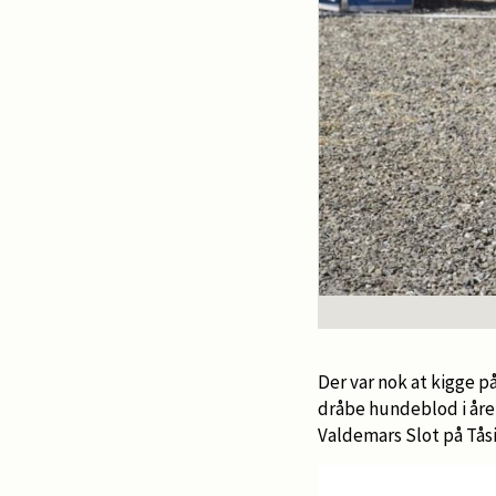
Der var nok at kigge 
dråbe hundeblod i åre
Valdemars Slot på Tås