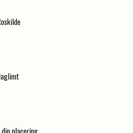
Roskilde
laglimt
 din placering