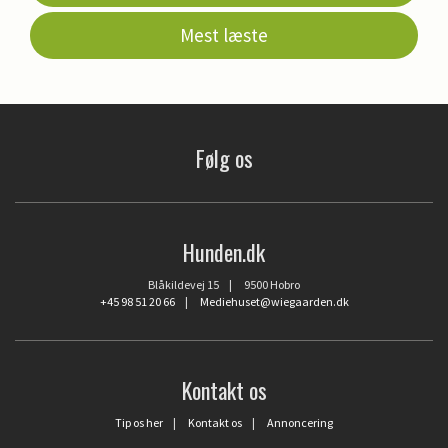
Mest læste
Følg os
Hunden.dk
Blåkildevej 15 | 9500 Hobro
+45 98 51 20 66
|
Mediehuset@wiegaarden.dk
Kontakt os
Tip os her
|
Kontakt os
|
Annoncering