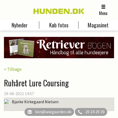
Menu
Nyheder
Køb fotos
Magasinet
< Tilbage
Ruhåret Lure Coursing
29-08-2021 14:57
Bjarke Kirkegaard Nielsen
bkn@wiegaarden.dk
20 24 29 30