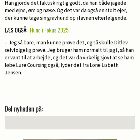
Han gjorde det faktisk rigtig godt, da han både jagede
med øjne, øre og næse. Og det var da også en stolt ejer,
der kunne tage sin gravhund op i favnen efterfølgende.
LÆS OGSÅ:
Hund i Fokus 2025
– Jeg så bare, man kunne prøve det, og så skulle Ditlev
selvfølgelig prøve. Jeg bruger ham normalt til jagt, så han
er vant til at arbejde, og det var da virkelig sjovt at se ham
løbe Lure Coursing også, lyder det fra Lone Lisbeth
Jensen.
Del nyheden på: