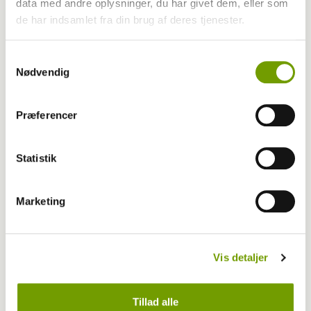
data med andre oplysninger, du har givet dem, eller som
de har indsamlet fra din brug af deres tjenester.
Samtykkevalg
Nødvendig
Præferencer
Udstilling
Billeder fra Roskilde online
Statistik
Marketing
Vis detaljer
Tillad alle