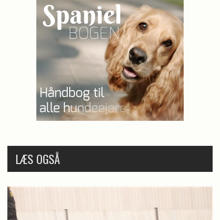
LÆS OGSÅ