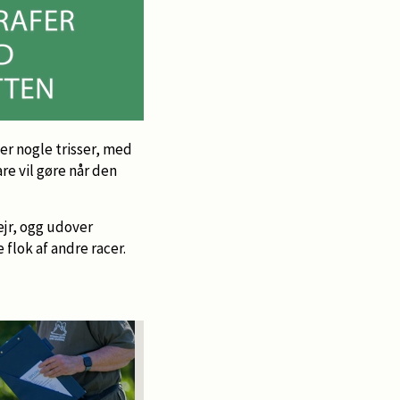
er nogle trisser, med
re vil gøre når den
ejr, ogg udover
flok af andre racer.