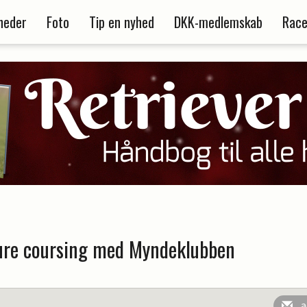
heder
Foto
Tip en nyhed
DKK-medlemskab
Race
lure coursing med Myndeklubben
a