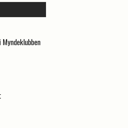
 i Myndeklubben
t