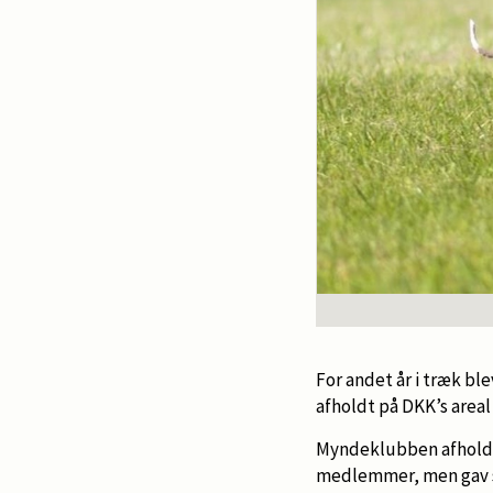
For andet år i træk b
afholdt på DKK’s areal 
Myndeklubben afholdt 
medlemmer, men gav sa