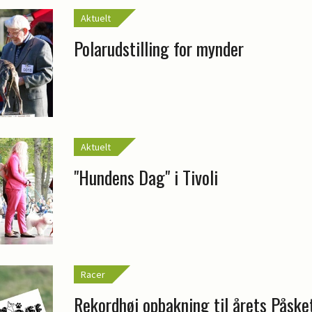
Aktuelt
Polarudstilling for mynder
Aktuelt
"Hundens Dag" i Tivoli
Racer
Rekordhøj opbakning til årets Påske