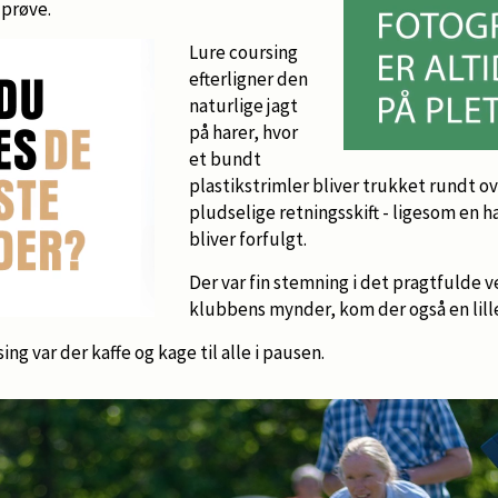
 prøve.
Lure coursing
efterligner den
naturlige jagt
på harer, hvor
et bundt
plastikstrimler bliver trukket rundt ov
pludselige retningsskift - ligesom en ha
bliver forfulgt.
Der var fin stemning i det pragtfulde v
klubbens mynder, kom der også en lille 
ing var der kaffe og kage til alle i pausen.