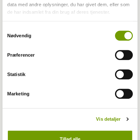
BLOG: En fantastisk dag med K9-biathlon
data med andre oplysninger, du har givet dem, eller som
FOR ALLE.
de har indsamlet fra din brug af deres tjenester.
Samtykkevalg
Nødvendig
Præferencer
Statistik
Marketing
Aktuelt
Vis detaljer
Fantastisk alsidigt program til Hund i Fokus
Tillad alle