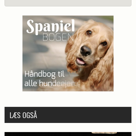
LÆS OGSÅ