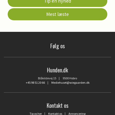
Tip en nyhed
Mest læste
Følg os
Hunden.dk
Blåkildevej 15 | 9500 Hobro
+45 98 51 20 66
|
Mediehuset@wiegaarden.dk
Kontakt os
Tip os her
|
Kontakt os
|
Annoncering