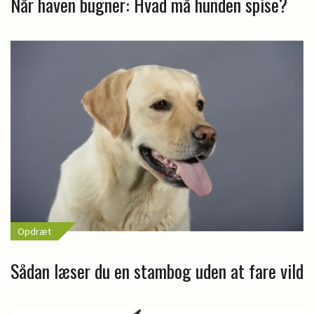
Når haven bugner: Hvad må hunden spise?
Opdræt
Sådan læser du en stambog uden at fare vild