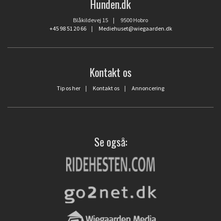
Hunden.dk
Blåkildevej 15 | 9500 Hobro
+45 98 51 20 66
|
Mediehuset@wiegaarden.dk
Kontakt os
Tip os her
|
Kontakt os
|
Annoncering
Se også: