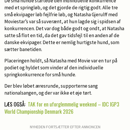
De små hunde startede den individuelle konkurrence
med et springløb, og det gjorde de rigtig godt. Alle tre
små ekvipager løb fejlfrie løb, og Natasha Gjerulff med
Moviestar’s var så suverænt, at hun lagde sig i spidsen af
konkurrencen. Det var dog både godt og ondt, at Natasha
satte så flot en tid, da det gav tidsfejl til en anden af de
danske ekvipager. Dette er nemlig hurtigste hund, som
sætter banetiden.
Placeringen holdt, så Natasha med Movie var en tur på
podiet og hyldet som vinder af den individuelle
springkonkurrence for små hunde.
Der blev løbet æresrunde, supporterne sang
nationalsangen, og der var ikke et øje tørt.
LÆS OGSÅ:
TAK for en uforglemmelig weekend – IDC IGP3
World Championship Denmark 2026
NYHEDEN FORTSÆTTER EFTER ANNONCEN