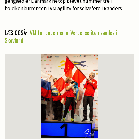
gengæld er Danmark netop blevet nummer tre i
holdkonkurrencen i VM agility for schæfere i Randers
LÆS OGSÅ:
VM for dobermann: Verdenseliten samles i
Skovlund