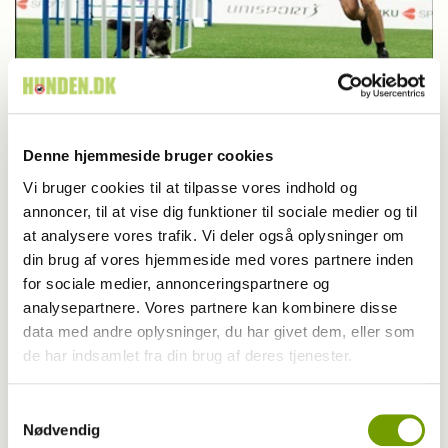
Agility
Ingen medaljer til Danmark i agility
Denne hjemmeside bruger cookies
Vi bruger cookies til at tilpasse vores indhold og
annoncer, til at vise dig funktioner til sociale medier og til
at analysere vores trafik. Vi deler også oplysninger om
din brug af vores hjemmeside med vores partnere inden
for sociale medier, annonceringspartnere og
analysepartnere. Vores partnere kan kombinere disse
data med andre oplysninger, du har givet dem, eller som
de har indsamlet fra din brug af deres tjenester.
Samtykkevalg
Nødvendig