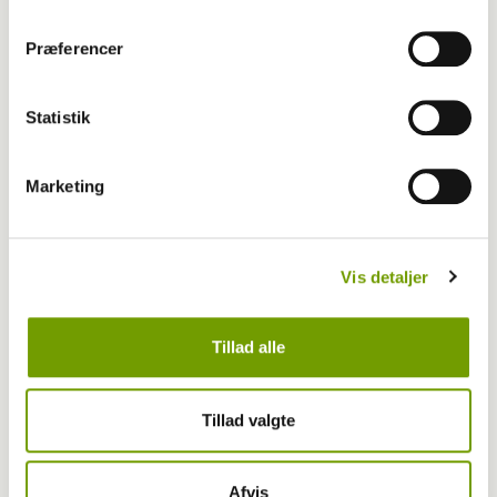
Agility
Præferencer
Danske NM–medaljer i agility
Statistik
Marketing
Vis detaljer
Tillad alle
Tillad valgte
Agility
Afvis