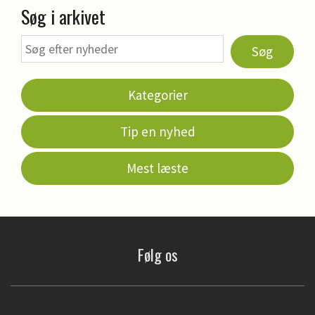
Søg i arkivet
Søg
Kategorier
Tip en nyhed
Mest læste
Følg os