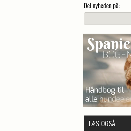
Del nyheden på:
LÆS OGSÅ