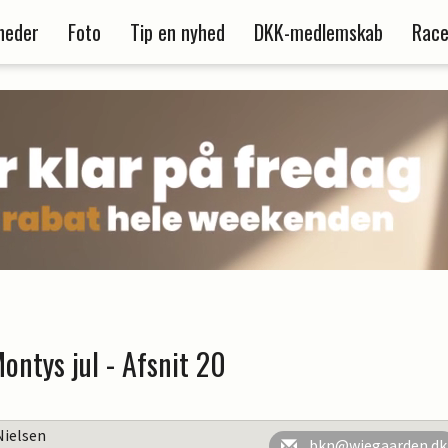
heder
Foto
Tip en nyhed
DKK-medlemskab
Race
Montys jul - Afsnit 20
Nielsen
bkn@wiegaarden.dk