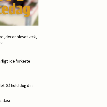
und, der er blevet væk,
e.
ligt i de forkerte
det. Så hold dog din
antasi.