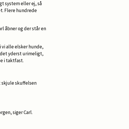
 system eller ej, så
et. Flere hundrede
rl åbner og der står en
vi alle elsker hunde,
 det yderst urimeligt,
 i taktfast.
t skjule skuffelsen
rgen, siger Carl.