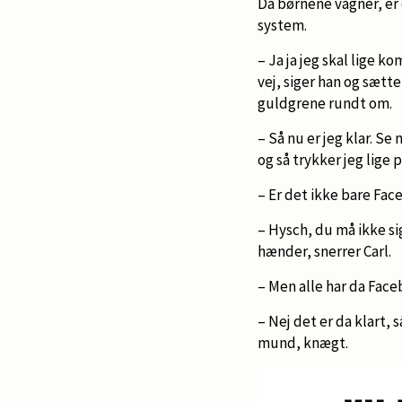
Da børnene vågner, er
system.
– Ja ja jeg skal lige k
vej, siger han og sætt
guldgrene rundt om.
– Så nu er jeg klar. Se
og så trykker jeg lige
– Er det ikke bare Fac
– Hysch, du må ikke si
hænder, snerrer Carl.
– Men alle har da Face
– Nej det er da klart,
mund, knægt.