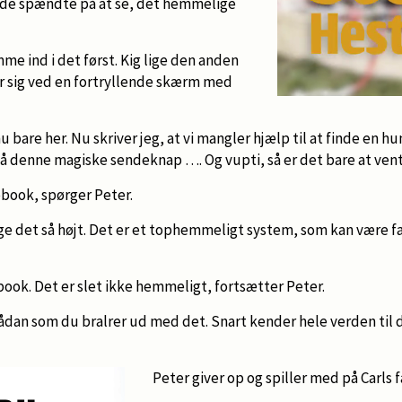
 de spændte på at se, det hemmelige
omme ind i det først. Kig lige den anden
er sig ved en fortryllende skærm med
 nu bare her. Nu skriver jeg, at vi mangler hjælp til at finde en h
 på denne magiske sendeknap …. Og vupti, så er det bare at vent
ebook, spørger Peter.
ge det så højt. Det er et tophemmeligt system, som kan være far
book. Det er slet ikke hemmeligt, fortsætter Peter.
 sådan som du bralrer ud med det. Snart kender hele verden til 
Peter giver op og spiller med på Carls f