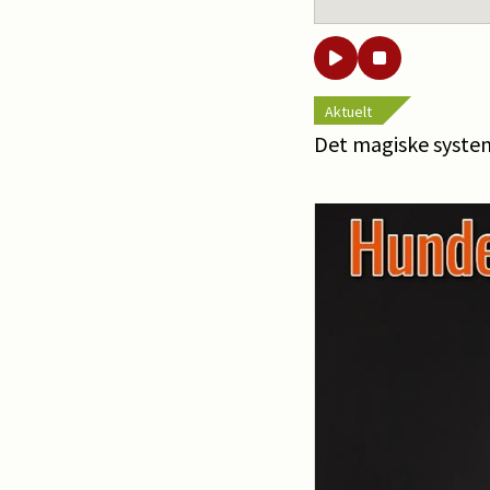
Aktuelt
Det magiske syste