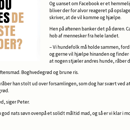
Og uanset om Facebook er et hemmeligt
bliver der for alvor reageret på opslag
skriver, at de vil komme og hjælpe.
Hen på aftenen banker det på døren. Ca
hob af mennesker fra hele landet.
– Vi hundefolk må holde sammen, fordi 
og gerne vil hjælpe hinanden og finder
at nogen stjæler andres hunde, råber de
 aftensmad. Boghvedegrød og brune ris.
d, råber han stolt ud over forsamlingen, som dog har svært ved a
grød.
ed, siger Peter.
n god nats søvn ovenpå et solidt måltid mad, og så er vi klar i mo