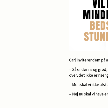
Carl inviterer dem på
– Så er der ris og grø
over, det ikke er risen
– Men skal vi ikke afst
– Nej nu skal vi have e