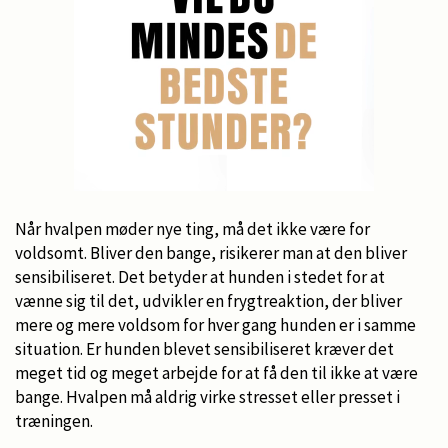
Når hvalpen møder nye ting, må det ikke være for
voldsomt. Bliver den bange, risikerer man at den bliver
sensibiliseret. Det betyder at hunden i stedet for at
vænne sig til det, udvikler en frygtreaktion, der bliver
mere og mere voldsom for hver gang hunden er i samme
situation. Er hunden blevet sensibiliseret kræver det
meget tid og meget arbejde for at få den til ikke at være
bange. Hvalpen må aldrig virke stresset eller presset i
træningen.