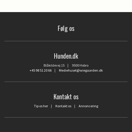
Følg os
Hunden.dk
Blåkildevej 15 | 9500 Hobro
+45 98 51 20 66
|
Mediehuset@wiegaarden.dk
Kontakt os
Tip os her
|
Kontakt os
|
Annoncering