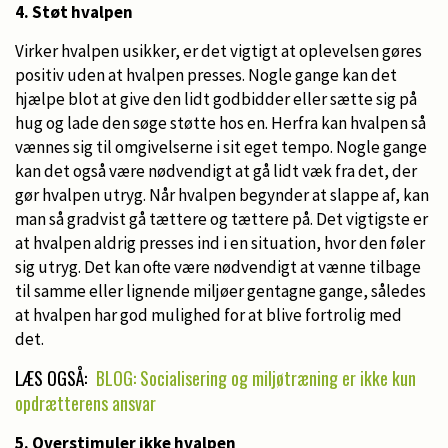
4. Støt hvalpen
Virker hvalpen usikker, er det vigtigt at oplevelsen gøres
positiv uden at hvalpen presses. Nogle gange kan det
hjælpe blot at give den lidt godbidder eller sætte sig på
hug og lade den søge støtte hos en. Herfra kan hvalpen så
vænnes sig til omgivelserne i sit eget tempo. Nogle gange
kan det også være nødvendigt at gå lidt væk fra det, der
gør hvalpen utryg. Når hvalpen begynder at slappe af, kan
man så gradvist gå tættere og tættere på. Det vigtigste er
at hvalpen aldrig presses ind i en situation, hvor den føler
sig utryg. Det kan ofte være nødvendigt at vænne tilbage
til samme eller lignende miljøer gentagne gange, således
at hvalpen har god mulighed for at blive fortrolig med
det.
LÆS OGSÅ:
BLOG: Socialisering og miljøtræning er ikke kun
opdrætterens ansvar
5. Overstimuler ikke hvalpen