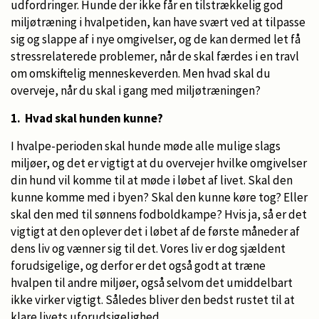
udfordringer. Hunde der ikke får en tilstrækkelig god
miljøtræning i hvalpetiden, kan have svært ved at tilpasse
sig og slappe af i nye omgivelser, og de kan dermed let få
stressrelaterede problemer, når de skal færdes i en travl
om omskiftelig menneskeverden. Men hvad skal du
overveje, når du skal i gang med miljøtræningen?
1. Hvad skal hunden kunne?
I hvalpe-perioden skal hunde møde alle mulige slags
miljøer, og det er vigtigt at du overvejer hvilke omgivelser
din hund vil komme til at møde i løbet af livet. Skal den
kunne komme med i byen? Skal den kunne køre tog? Eller
skal den med til sønnens fodboldkampe? Hvis ja, så er det
vigtigt at den oplever det i løbet af de første måneder af
dens liv og vænner sig til det. Vores liv er dog sjældent
forudsigelige, og derfor er det også godt at træne
hvalpen til andre miljøer, også selvom det umiddelbart
ikke virker vigtigt. Således bliver den bedst rustet til at
klare livets uforudsigelighed.