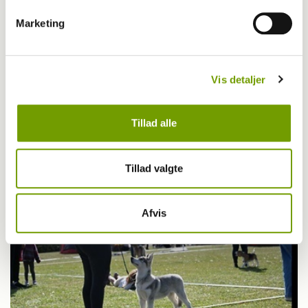
Marketing
Vis detaljer
Pressemeddelelser
Tillad alle
Dyk ned i det: Gør din hund til en glad
vandhund
Tillad valgte
Afvis