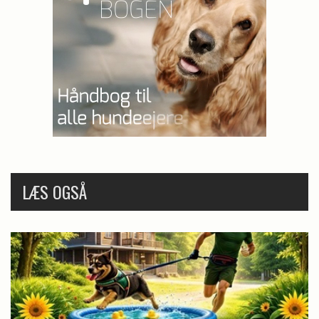
LÆS OGSÅ