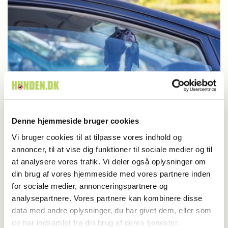
Dyrlæge/sundhed
Denne hjemmeside bruger cookies
Vi bruger cookies til at tilpasse vores indhold og
Hvad gør du hvis hunden får hedeslag?
annoncer, til at vise dig funktioner til sociale medier og til
at analysere vores trafik. Vi deler også oplysninger om
din brug af vores hjemmeside med vores partnere inden
for sociale medier, annonceringspartnere og
analysepartnere. Vores partnere kan kombinere disse
data med andre oplysninger, du har givet dem, eller som
de har indsamlet fra din brug af deres tjenester.