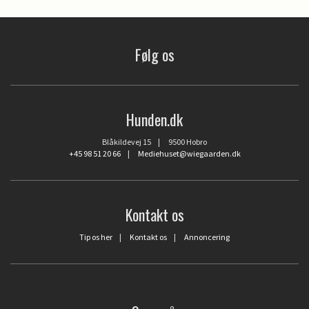
Følg os
Hunden.dk
Blåkildevej 15 | 9500 Hobro
+45 98 51 20 66
|
Mediehuset@wiegaarden.dk
Kontakt os
Tip os her
|
Kontakt os
|
Annoncering