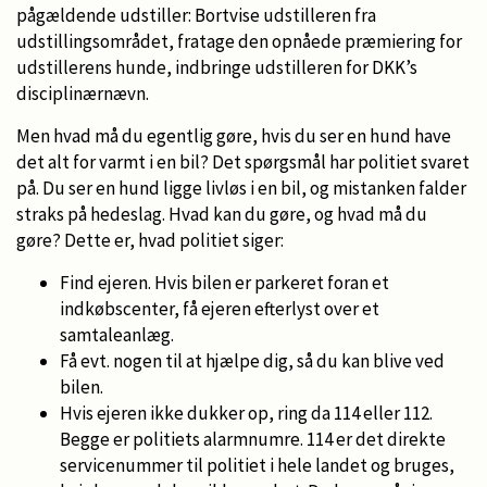
pågældende udstiller: Bortvise udstilleren fra
udstillingsområdet, fratage den opnåede præmiering for
udstillerens hunde, indbringe udstilleren for DKK’s
disciplinærnævn.
Men hvad må du egentlig gøre, hvis du ser en hund have
det alt for varmt i en bil? Det spørgsmål har politiet svaret
på. Du ser en hund ligge livløs i en bil, og mistanken falder
straks på hedeslag. Hvad kan du gøre, og hvad må du
gøre? Dette er, hvad politiet siger:
Find ejeren. Hvis bilen er parkeret foran et
indkøbscenter, få ejeren efterlyst over et
samtaleanlæg.
Få evt. nogen til at hjælpe dig, så du kan blive ved
bilen.
Hvis ejeren ikke dukker op, ring da 114 eller 112.
Begge er politiets alarmnumre. 114 er det direkte
servicenummer til politiet i hele landet og bruges,