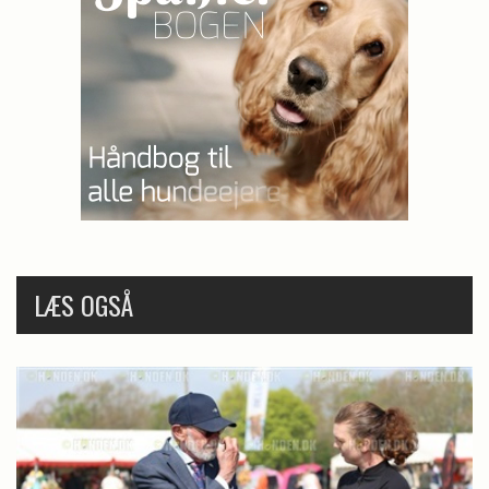
LÆS OGSÅ