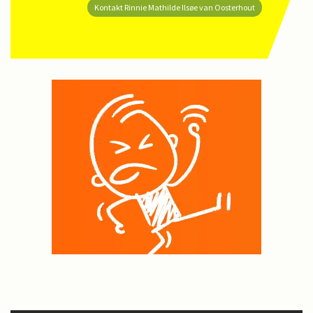
Kontakt Rinnie Mathilde Ilsøe van Oosterhout