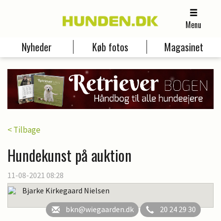
Menu
Nyheder
Køb fotos
Magasinet
< Tilbage
Hundekunst på auktion
11-08-2021 08:28
Bjarke Kirkegaard Nielsen
bkn@wiegaarden.dk
20 24 29 30