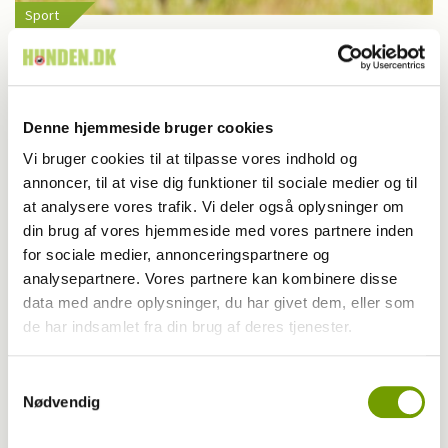
Sport
Coronasikker hundeprøve på lørdag
Denne hjemmeside bruger cookies
Vi bruger cookies til at tilpasse vores indhold og
annoncer, til at vise dig funktioner til sociale medier og til
at analysere vores trafik. Vi deler også oplysninger om
din brug af vores hjemmeside med vores partnere inden
for sociale medier, annonceringspartnere og
analysepartnere. Vores partnere kan kombinere disse
data med andre oplysninger, du har givet dem, eller som
de har indsamlet fra din brug af deres tjenester.
Samtykkevalg
Aktuelt
Nødvendig