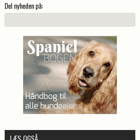
Del nyheden på:
LÆS OGSÅ