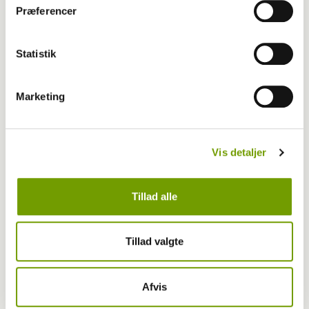
Coronavirus hos kæledyr
Præferencer
Statistik
Marketing
Vis detaljer
Tillad alle
Pressemeddelelser
Tillad valgte
Husk også hunden, når du skal tilbage på
arbejde
Afvis