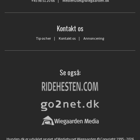
+45 98 51 20 66
|
Mediehuset@wiegaarden.dk
Kontakt os
Tip os her
|
Kontakt os
|
Annoncering
Se også:
Hunden.dk er udviklet og ejet af Mediehuset Wiegaarden © Copyright 1995 - 2026