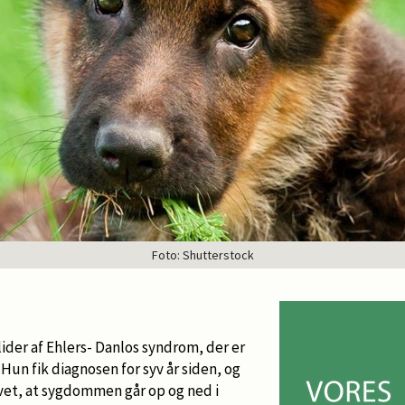
Foto: Shutterstock
lider af Ehlers- Danlos syndrom, der er
un fik diagnosen for syv år siden, og
evet, at sygdommen går op og ned i