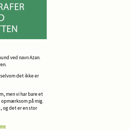
hund ved navn Azan.
ren.
 selvom det ikke er
m, men vi har bare et
et opmærksom på mig.
, og det er en stor
rme