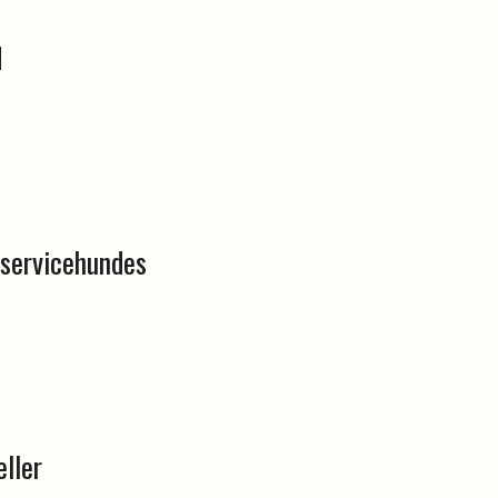
d
 servicehundes
ller