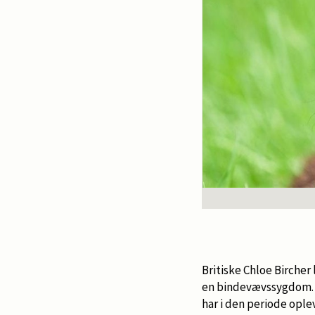
Britiske Chloe Bircher 
en bindevævssygdom. H
har i den periode opl