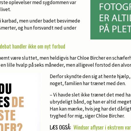
værste oplevelser med sygdommen var
livet.
t i karbad, men under badet besvimede
 smerter, og hun forsvandt ned under
edebat handler ikke om nyt forbud
nemt være sluttet, men heldigvis har Chloe Bircher en schæfer
en lille hvalp på seks måneder, men alligevel forstod den alvo
Derfor skyndte den sig at hente hjælp,
noget, familien har trænet med den.
– Vi havde slet ikke trænet det med ha
ubrydeligt bånd, og han er altid meg
Han kan mærke, hvis jeg har det dårligt
tryghed for mig, siger Chloe Bircher.
LÆS OGSÅ:
Windsor aflyser i ekstrem va