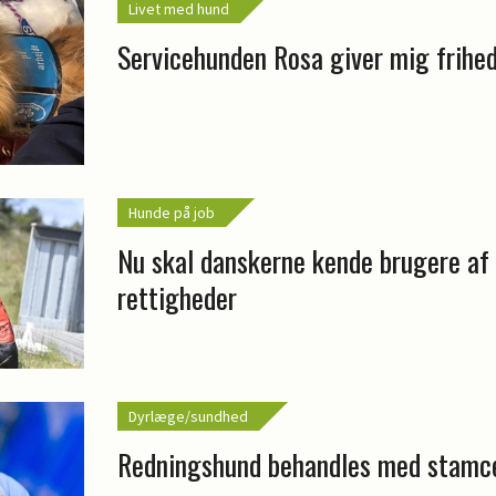
Livet med hund
Servicehunden Rosa giver mig frihe
Hunde på job
Nu skal danskerne kende brugere af
rettigheder
Dyrlæge/sundhed
Redningshund behandles med stamce