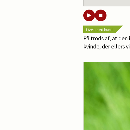
Livet med hund
På trods af, at de
kvinde, der ellers v