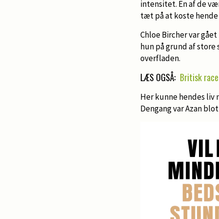
intensitet. En af de 
tæt på at koste hende 
Chloe Bircher var gåe
hun på grund af store
overfladen.
LÆS OGSÅ:
Britisk rac
Her kunne hendes liv 
Dengang var Azan blot 