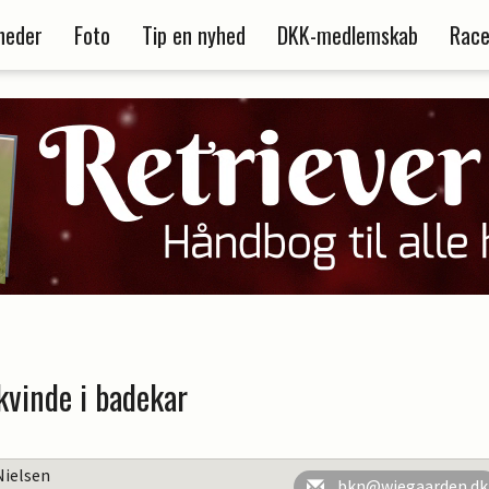
heder
Foto
Tip en nyhed
DKK-medlemskab
Race
vinde i badekar
Nielsen
bkn@wiegaarden.dk