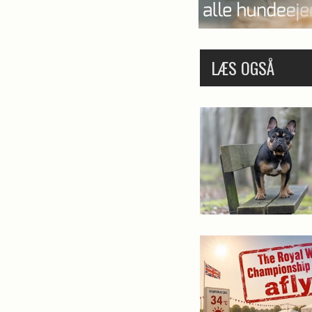
LÆS OGSÅ