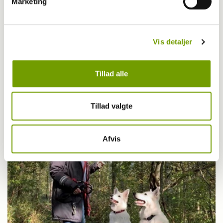
Marketing
Vis detaljer
Pressemeddelelser
Forskning: Minimerer stress og smerter hos
Tillad alle
hunde og ejere
Tillad valgte
Afvis