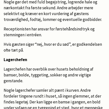
Nogle gør det med fuld begejstring, logrende hale og
nærkontakt fra første sekund. Andre arbejder mere
selektivt og kræver en kort vurdering af gæstens
troværdighed, fodtøj, lommer og eventuelle godbidder.
Receptionisten har ansvar for førstehåndsindtryk og
stemningen i entréen.
Hvis gæsten siger “nej, hvor er du sød”, er godkendelsen
ofte tæt på.
Lagerchefen
Lagerchefen har overblik over husets beholdning af
bamser, bolde, tyggeting, sokker og andre vigtige
genstande.
Nogle lagerchefer samler alt pænt i kurven. Andre
fordeler tingene rundt i huset, så ingen glemmer, at der
findes legetøj. Der kan ligge en bamse i gangen, en bold
under sofaen og en tyggepind et sted, hvor et menneske