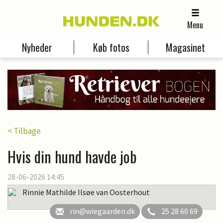
Menu
Nyheder
Køb fotos
Magasinet
< Tilbage
Hvis din hund havde job
28-06-2026 14:45
Rinnie Mathilde Ilsøe van Oosterhout
rin@wiegaarden.dk
25 28 60 69