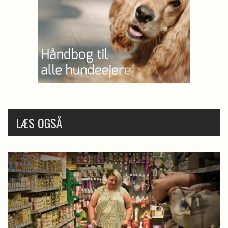
LÆS OGSÅ