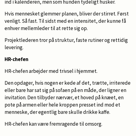
ind i kalenderen, men som hunden tydeligt husker.
Hvis mennesket glemmer planen, bliver der stirret. Først
venligt. Så fast. Til sidst med en intensitet, der kunne få
enhver mellemleder til at rette sig op.
Projektlederen tror på struktur, faste rutiner og rettidig
levering.
HR-chefen
HR-chefen arbejder med trivsel i hjemmet.
Den opdager, hvis nogen er kede af det, trætte, irriterede
eller bare har sat sig på sofaen på en måde, der ligner en
invitation. Den tilbyder nærvær, et hoved på knæet, en
pote på armen eller hele kroppen presset ind mod et
menneske, der egentlig bare skulle drikke kaffe.
HR-chefen kan være fremragende til omsorg.