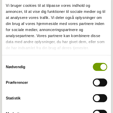
Pressemeddelelser
Vi bruger cookies til at tilpasse vores indhold og
annoncer, til at vise dig funktioner til sociale medier og til
Besøgshunde gør også en forskel for
at analysere vores trafik. Vi deler også oplysninger om
din brug af vores hjemmeside med vores partnere inden
plejepersonalet – ikke kun for de ældre
for sociale medier, annonceringspartnere og
analysepartnere. Vores partnere kan kombinere disse
data med andre oplysninger, du har givet dem, eller som
de har indsamlet fra din brug af deres tjenester.
Samtykkevalg
Nødvendig
Præferencer
Statistik