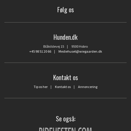
Følg os
Hunden.dk
Blåkildevej 15 | 9500 Hobro
+45 98 51 20 66
|
Mediehuset@wiegaarden.dk
Kontakt os
Tip os her
|
Kontakt os
|
Annoncering
Se også: