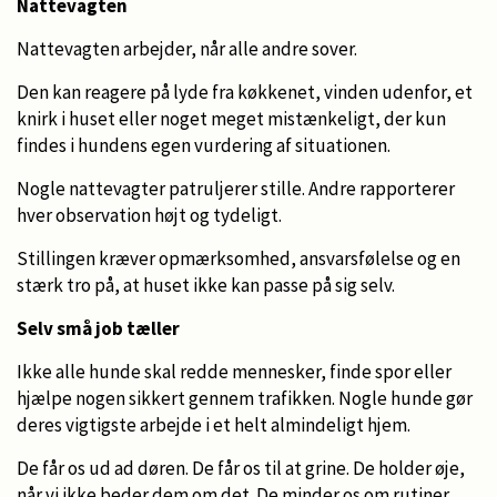
Nattevagten
Nattevagten arbejder, når alle andre sover.
Den kan reagere på lyde fra køkkenet, vinden udenfor, et
knirk i huset eller noget meget mistænkeligt, der kun
findes i hundens egen vurdering af situationen.
Nogle nattevagter patruljerer stille. Andre rapporterer
hver observation højt og tydeligt.
Stillingen kræver opmærksomhed, ansvarsfølelse og en
stærk tro på, at huset ikke kan passe på sig selv.
Selv små job tæller
Ikke alle hunde skal redde mennesker, finde spor eller
hjælpe nogen sikkert gennem trafikken. Nogle hunde gør
deres vigtigste arbejde i et helt almindeligt hjem.
De får os ud ad døren. De får os til at grine. De holder øje,
når vi ikke beder dem om det. De minder os om rutiner,