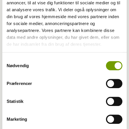
annoncer, til at vise dig funktioner til sociale medier og til
at analysere vores trafik. Vi deler også oplysninger om
Dansk Kennel Klub
din brug af vores hjemmeside med vores partnere inden
for sociale medier, annonceringspartnere og
Fredericia: En verden af hunde
analysepartnere. Vores partnere kan kombinere disse
data med andre oplysninger, du har givet dem, eller som
de har indsamlet fra din brug af deres tjenester.
Skal du have hund? - Vælg den rigtige race!
Samtykkevalg
Nødvendig
Præferencer
Statistik
Marketing