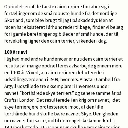
Oprindelsen af de første cairn terriere fortaber sig i
fortællinger om de små robuste hunde fra det nordlige
Skotland, som blev brugt til jagt på skadedyr. Men at
racen har eksisteret i århundreder tilbage, finder vi belæg
for i gamle beretninger og billeder af små hunde, der til
forveksling ligner den cairn terrier, vi kender i dag.
100 års avl
I lighed med andre hunderacer er nutidens cairn terrier et
resultat af mange opdrætteres avlsarbejde gennem mere
end 100 år. Vi ved, at cairn terrieren debuterede i
udstillingsverdenen i 1909, hvor mrs. Alastair Cambell fra
Argyll udstillede tre eksemplarer i Inverness under
navnet ”korthårede skye terriers” og senere samme år på
Crufts i London. Det resulterede i en krig om navnet, idet
skye terrierejere protesterede imod, at den lille
korthårede hund skulle bære navnet Skye. Uenigheden
om navnet fortsatte, indtil den engelske kennelklub i
1910 besluttede, at racens navn skulle være cairn terrier.