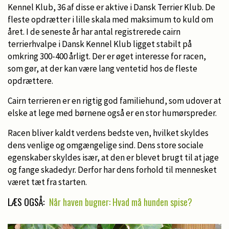
Kennel Klub, 36 af disse er aktive i Dansk Terrier Klub. De
fleste opdrætter i lille skala med maksimum to kuld om
året. I de seneste år har antal registrerede cairn
terrierhvalpe i Dansk Kennel Klub ligget stabilt på
omkring 300-400 årligt. Der er øget interesse for racen,
som gør, at der kan være lang ventetid hos de fleste
opdrættere.
Cairn terrieren er en rigtig god familiehund, som udover at
elske at lege med børnene også er en stor humørspreder.
Racen bliver kaldt verdens bedste ven, hvilket skyldes
dens venlige og omgængelige sind. Dens store sociale
egenskaber skyldes især, at den er blevet brugt til at jage
og fange skadedyr. Derfor har dens forhold til mennesket
været tæt fra starten.
LÆS OGSÅ:
Når haven bugner: Hvad må hunden spise?