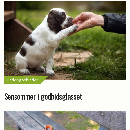
Foder/godbidder
Sensommer i godbidsglasset