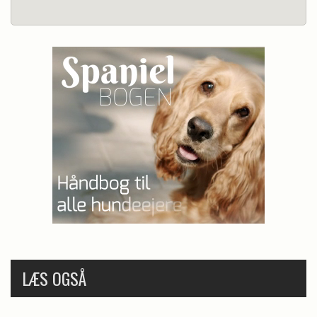
LÆS OGSÅ