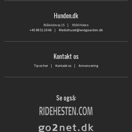
Hunden.dk
Blåkildevej 15 | 9500 Hobro
+45 98 51 20 66
|
Mediehuset@wiegaarden.dk
Kontakt os
Tip os her
|
Kontakt os
|
Annoncering
Se også: