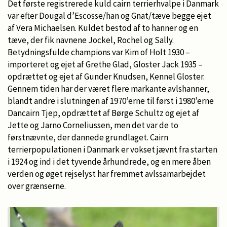
Det første registrerede kuld cairn terrierhvalpe i Danmark
var efter Dougal d’Escosse/han og Gnat/tæve begge ejet
af Vera Michaelsen. Kuldet bestod af to hanner og en
tæve, der fik navnene Jockel, Rochel og Sally.
Betydningsfulde champions var Kim of Holt 1930 –
importeret og ejet af Grethe Glad, Gloster Jack 1935 –
opdrættet og ejet af Gunder Knudsen, Kennel Gloster.
Gennem tiden har der været flere markante avlshanner,
blandt andre i slutningen af 1970’erne til først i 1980’erne
Dancairn Tjep, opdrættet af Børge Schultz og ejet af
Jette og Jarno Corneliussen, men det var de to
førstnævnte, der dannede grundlaget. Cairn
terrierpopulationen i Danmark er vokset jævnt fra starten
i 1924 og ind i det tyvende århundrede, og en mere åben
verden og øget rejselyst har fremmet avlssamarbejdet
over grænserne.