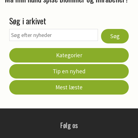
Søg i arkivet
Søg
Kategorier
Tip en nyhed
Mest læste
Følg os