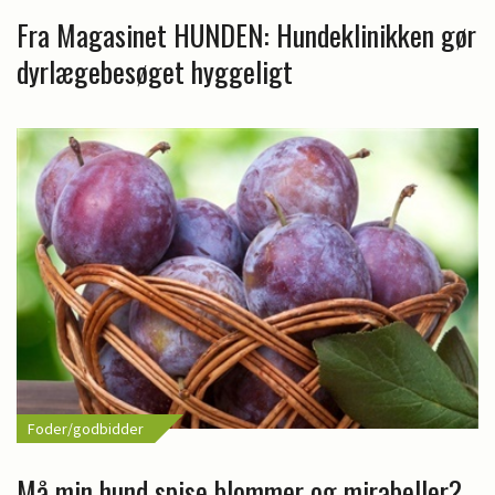
Fra Magasinet HUNDEN: Hundeklinikken gør
dyrlægebesøget hyggeligt
Foder/godbidder
Må min hund spise blommer og mirabeller?