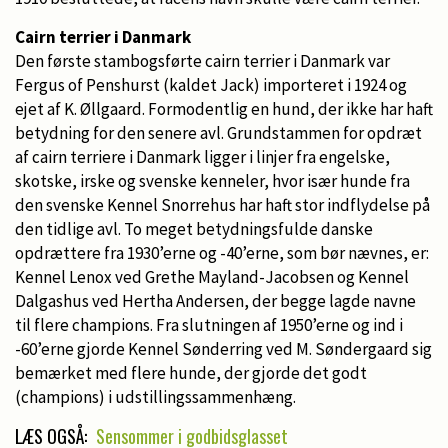
Cairn terrier i Danmark
Den første stambogsførte cairn terrier i Danmark var
Fergus of Penshurst (kaldet Jack) importeret i 1924 og
ejet af K. Øllgaard. Formodentlig en hund, der ikke har haft
betydning for den senere avl. Grundstammen for opdræt
af cairn terriere i Danmark ligger i linjer fra engelske,
skotske, irske og svenske kenneler, hvor især hunde fra
den svenske Kennel Snorrehus har haft stor indflydelse på
den tidlige avl. To meget betydningsfulde danske
opdrættere fra 1930’erne og -40’erne, som bør nævnes, er:
Kennel Lenox ved Grethe Mayland-Jacobsen og Kennel
Dalgashus ved Hertha Andersen, der begge lagde navne
til flere champions. Fra slutningen af 1950’erne og ind i
-60’erne gjorde Kennel Sønderring ved M. Søndergaard sig
bemærket med flere hunde, der gjorde det godt
(champions) i udstillingssammenhæng.
LÆS OGSÅ:
Sensommer i godbidsglasset