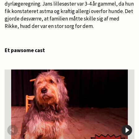
dyrlægeregning. Jans lillesøster var 3-4 år gammel, da hun
fik konstateret astma og kraftig allergi overfor hunde. Det
gjorde desværre, at familien måtte skille sig af med
Rikke, hvad der var en stor sorg for dem.
Et pawsome cast