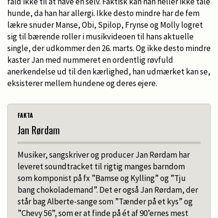
fald ikke til at have en selv. Faktisk kan han heller ikke tåle
hunde, da han har allergi. Ikke desto mindre har de fem
lækre snuder Manse, Obi, Spilop, Frynse og Molly logret
sig til bærende roller i musikvideoen til hans aktuelle
single, der udkommer den 26. marts. Og ikke desto mindre
kaster Jan med nummeret en ordentlig røvfuld
anerkendelse ud til den kærlighed, han udmærket kan se,
eksisterer mellem hundene og deres ejere.
FAKTA
Jan Rørdam
Musiker, sangskriver og producer Jan Rørdam har
leveret soundtracket til rigtig manges barndom
som komponist på fx ”Bamse og Kylling” og ”Tju
bang chokolademand”. Det er også Jan Rørdam, der
står bag Alberte-sange som ”Tænder på et kys” og
”Chevy 56”, som er at finde på ét af 90’ernes mest