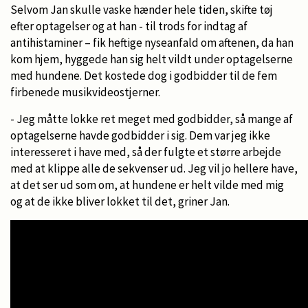
Selvom Jan skulle vaske hænder hele tiden, skifte tøj
efter optagelser og at han - til trods for indtag af
antihistaminer – fik heftige nyseanfald om aftenen, da han
kom hjem, hyggede han sig helt vildt under optagelserne
med hundene. Det kostede dog i godbidder til de fem
firbenede musikvideostjerner.
- Jeg måtte lokke ret meget med godbidder, så mange af
optagelserne havde godbidder i sig. Dem var jeg ikke
interesseret i have med, så der fulgte et større arbejde
med at klippe alle de sekvenser ud. Jeg vil jo hellere have,
at det ser ud som om, at hundene er helt vilde med mig
og at de ikke bliver lokket til det, griner Jan.