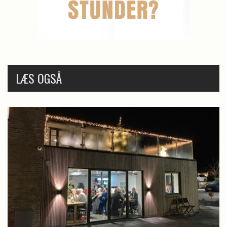
LÆS OGSÅ