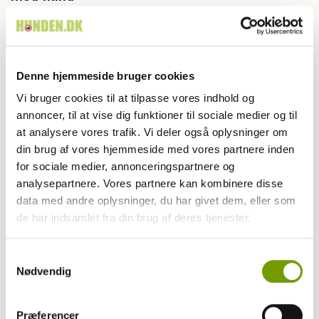
Denne hjemmeside bruger cookies
Vi bruger cookies til at tilpasse vores indhold og
annoncer, til at vise dig funktioner til sociale medier og til
at analysere vores trafik. Vi deler også oplysninger om
din brug af vores hjemmeside med vores partnere inden
for sociale medier, annonceringspartnere og
analysepartnere. Vores partnere kan kombinere disse
data med andre oplysninger, du har givet dem, eller som
de har indsamlet fra din brug af deres tjenester.
Fagligt
En hund i hjemmet gør børn sundere
Samtykkevalg
Nødvendig
Præferencer