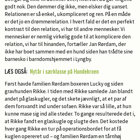
godt nok. Den dømmer dig ikke, men elsker dig uanset.
Relationen er så enkel, ukompliceret og ren. På en måde
er det jo en drømmerelation. I hvert fald er det en perfekt
kontrast til den relation, vi har til andre mennesker. Vi
mennesker er nemlig virkelig gode til at komplicere den
relation, vi har til hinanden, fortæller Jan Rørdam, der
ikke har boet sammen med en hund siden han trådte sine
barnesko i barndomshjemmet i Lyngby.
LÆS OGSÅ:
Nytår i særklasse på Hundekroen
Først havde familien Rørdam boxeren Lucky og siden
gravhunden Rikke. I tiden med Rikke samlede Jan blandt
andet på glaskugler, og det skete jævnligt, at et par af
dem forsvandt ind under sofaen. Rikke var så lille, at hun
kunne mase sig ind alle steder. To gange resulterede det i,
at Rikke fandt en glaskugle og slugte den. Det kostede
hver gang Rikke en tur på operationsbordet for at få
kuglen opereret ud – og familien Rørdam en tårnhøj