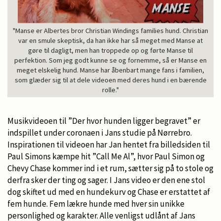
"Manse er Albertes bror Christian Windings families hund. Christian
var en smule skeptisk, da han ikke har så meget med Manse at
gøre til dagligt, men han troppede op og førte Manse til
perfektion. Som jeg godt kunne se og fornemme, så er Manse en
meget elskelig hund. Manse har åbenbart mange fans i familien,
som glæder sig til at dele videoen med deres hund i en bærende
rolle."
Musikvideoen til ”Der hvor hunden ligger begravet” er
indspillet under coronaen i Jans studie på Nørrebro.
Inspirationen til videoen har Jan hentet fra billedsiden til
Paul Simons kæmpe hit ”Call Me Al”, hvor Paul Simon og
Chevy Chase kommer ind i et rum, sætter sig på to stole og
derfra sker der ting og sager. I Jans video er den ene stol
dog skiftet ud med en hundekurv og Chase er erstattet af
fem hunde. Fem lækre hunde med hver sin unikke
personlighed og karakter. Alle venligst udlånt af Jans