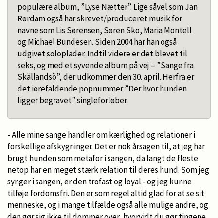
populære album, ”Lyse Nætter”. Lige såvel som Jan
Rørdam også har skrevet/produceret musik for
navne som Lis Sørensen, Søren Sko, Maria Montell
og Michael Bundesen. Siden 2004 har han også
udgivet soloplader. Indtil videre er det blevet til
seks, og med et syvende album på vej – ”Sange fra
Skällandsö”, der udkommer den 30. april. Herfra er
det iørefaldende popnummer ”Der hvor hunden
ligger begravet” singleforløber.
- Alle mine sange handler om kærlighed og relationer i
forskellige afskygninger. Det er nok årsagen til, at jeg har
brugt hunden som metafor i sangen, da langt de fleste
netop har en meget stærk relation til deres hund. Som jeg
synger i sangen, er den trofast og loyal - og jeg kunne
tilføje fordomsfri. Den er som regel altid glad for at se sit
menneske, og i mange tilfælde også alle mulige andre, og
den gør sig ikke til dommer over, hvorvidt du gør tingene