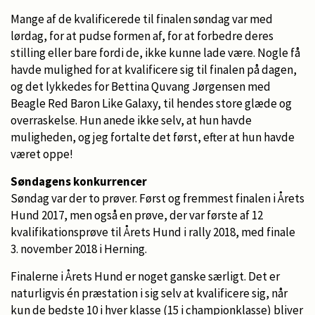
Mange af de kvalificerede til finalen søndag var med
lørdag, for at pudse formen af, for at forbedre deres
stilling eller bare fordi de, ikke kunne lade være. Nogle få
havde mulighed for at kvalificere sig til finalen på dagen,
og det lykkedes for Bettina Quvang Jørgensen med
Beagle Red Baron Like Galaxy, til hendes store glæde og
overraskelse. Hun anede ikke selv, at hun havde
muligheden, og jeg fortalte det først, efter at hun havde
været oppe!
Søndagens konkurrencer
Søndag var der to prøver. Først og fremmest finalen i Årets
Hund 2017, men også en prøve, der var første af 12
kvalifikationsprøve til Årets Hund i rally 2018, med finale
3. november 2018 i Herning.
Finalerne i Årets Hund er noget ganske særligt. Det er
naturligvis én præstation i sig selv at kvalificere sig, når
kun de bedste 10 i hver klasse (15 i championklasse) bliver