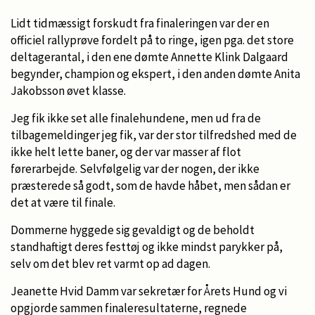
Lidt tidmæssigt forskudt fra finaleringen var der en
officiel rallyprøve fordelt på to ringe, igen pga. det store
deltagerantal, i den ene dømte Annette Klink Dalgaard
begynder, champion og ekspert, i den anden dømte Anita
Jakobsson øvet klasse.
Jeg fik ikke set alle finalehundene, men ud fra de
tilbagemeldinger jeg fik, var der stor tilfredshed med de
ikke helt lette baner, og der var masser af flot
førerarbejde. Selvfølgelig var der nogen, der ikke
præsterede så godt, som de havde håbet, men sådan er
det at være til finale.
Dommerne hyggede sig gevaldigt og de beholdt
standhaftigt deres festtøj og ikke mindst parykker på,
selv om det blev ret varmt op ad dagen.
Jeanette Hvid Damm var sekretær for Årets Hund og vi
opgjorde sammen finaleresultaterne, regnede