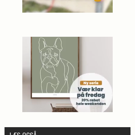
LÆS OGSÅ