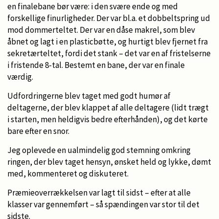
en finalebane bør være: i den svære ende og med
forskellige finurligheder. Der var bl.a. et dobbeltspring ud
mod dommerteltet. Der var en dåse makrel, som blev
åbnet og lagt i en plasticbøtte, og hurtigt blev fjernet fra
sekretærteltet, fordi det stank – det var en af fristelserne
i fristende 8-tal. Bestemt en bane, der var en finale
værdig.
Udfordringerne blev taget med godt humør af
deltagerne, der blev klappet af alle deltagere (lidt trægt
i starten, men heldigvis bedre efterhånden), og det kørte
bare efter en snor.
Jeg oplevede en ualmindelig god stemning omkring
ringen, der blev taget hensyn, ønsket held og lykke, dømt
med, kommenteret og diskuteret.
Præmieoverrækkelsen var lagt til sidst – efter at alle
klasser var gennemført – så spændingen var stor til det
sidste.