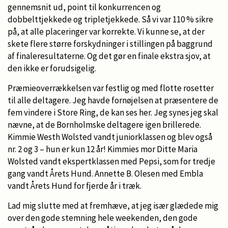
gennemsnit ud, point til konkurrencen og
dobbelttjekkede og tripletjekkede. Så vi var 110 % sikre
på, at alle placeringer var korrekte. Vi kunne se, at der
skete flere større forskydninger i stillingen på baggrund
af finaleresultaterne. Og det gør en finale ekstra sjov, at
den ikke er forudsigelig.
Præmieoverrækkelsen var festlig og med flotte rosetter
til alle deltagere. Jeg havde fornøjelsen at præsentere de
fem vindere i Store Ring, de kan ses her. Jeg synes jeg skal
nævne, at de Bornholmske deltagere igen brillerede.
Kimmie Westh Wolsted vandt juniorklassen og blev også
nr. 2 og 3 – hun er kun 12 år! Kimmies mor Ditte Maria
Wolsted vandt ekspertklassen med Pepsi, som for tredje
gang vandt Årets Hund. Annette B. Olesen med Embla
vandt Årets Hund for fjerde år i træk.
Lad mig slutte med at fremhæve, at jeg især glædede mig
over den gode stemning hele weekenden, den gode