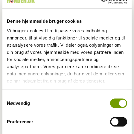
Udstilling
Vejen: Elegant mynde gentog triumfen i
Denne hjemmeside bruger cookies
Vi bruger cookies til at tilpasse vores indhold og
Store ring
annoncer, til at vise dig funktioner til sociale medier og til
at analysere vores trafik. Vi deler også oplysninger om
din brug af vores hjemmeside med vores partnere inden
for sociale medier, annonceringspartnere og
analysepartnere. Vores partnere kan kombinere disse
data med andre oplysninger, du har givet dem, eller som
de har indsamlet fra din brug af deres tjenester.
Samtykkevalg
Nødvendig
Præferencer
Udstilling