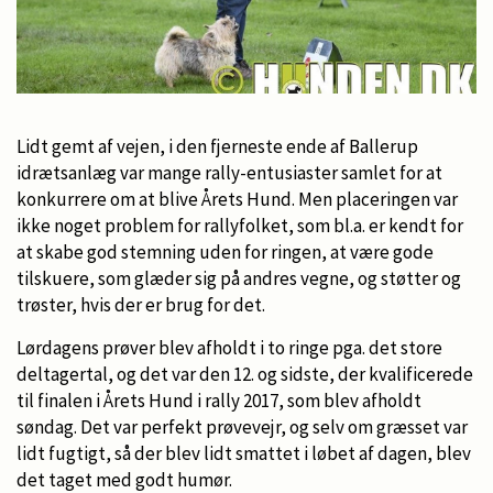
Lidt gemt af vejen, i den fjerneste ende af Ballerup
idrætsanlæg var mange rally-entusiaster samlet for at
konkurrere om at blive Årets Hund. Men placeringen var
ikke noget problem for rallyfolket, som bl.a. er kendt for
at skabe god stemning uden for ringen, at være gode
tilskuere, som glæder sig på andres vegne, og støtter og
trøster, hvis der er brug for det.
Lørdagens prøver blev afholdt i to ringe pga. det store
deltagertal, og det var den 12. og sidste, der kvalificerede
til finalen i Årets Hund i rally 2017, som blev afholdt
søndag. Det var perfekt prøvevejr, og selv om græsset var
lidt fugtigt, så der blev lidt smattet i løbet af dagen, blev
det taget med godt humør.