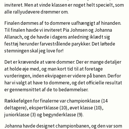
inviteret. Men at vinde klassen er noget helt specielt, som
alle rallyudøvere drømmer om.
Finalen dømmes af to dommere uafhængigt af hinanden.
Til finalen havde vi inviteret Pia Johnsen og Johanna
Allanach, og de havde i dagens anledning iklædt sig
festtøj herunder farvestrålende parykker. Det løftede
stemningen skal jeg love for!
Det er krævende at være dommer: Der er mange detaljer
at holde øje med, og man kort tid til at foretage
vurderingen, inden ekvipagen er videre på banen. Derfor
har vi valgt at have to dommere, og det officielle resultat
er gennemsnittet af de to bedømmelser.
Rækkefølgen for finalerne var championklasse (14
deltagere), ekspertklasse (10), øvet klasse (10),
juniorklasse (3) og begynderklasse (9).
Johanna havde designet championbanen, og den var som