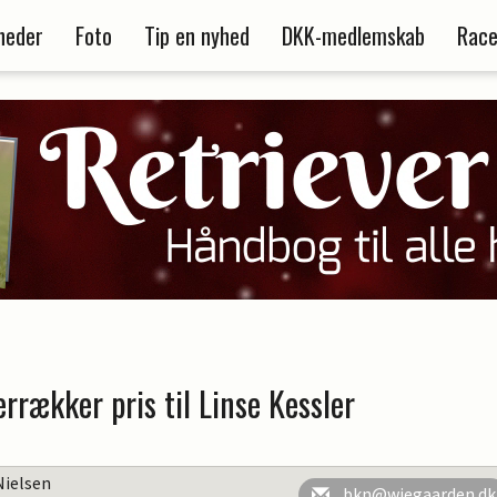
heder
Foto
Tip en nyhed
DKK-medlemskab
Race
rrækker pris til Linse Kessler
Nielsen
bkn@wiegaarden.dk