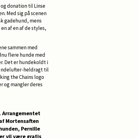
og donation til Linse
ten. Med sig på scenen
ræsk gadehund, mens
en af en af de styles,
undene sammen med
ndnu flere hunde med
r. Det er hundekoldt i
ndelufter-heldragt til
king the Chains logo
er og mangler deres
19. Arrangementet
 af Mortensaften
hunden, Pernille
r vil være gratis