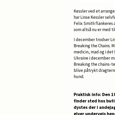
Kessler ved et arrange
har Linse Kessler sel
Felix Smith flankeres a
som altså nu er med t
I december trodser Li
Breaking the Chains. 
medicin, mad og i det 
Ukraine i december må
Breaking the chains-te
blive påtrykt dragter
hund.
Praktisk info: Den 
finder sted hos but
dystes der i andej
giver undervejs hend