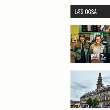
LÆS OGSÅ