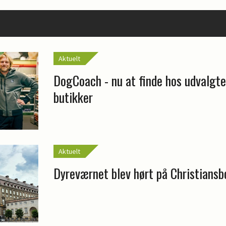
Aktuelt
DogCoach - nu at finde hos udvalgt
butikker
Aktuelt
Dyreværnet blev hørt på Christiansb