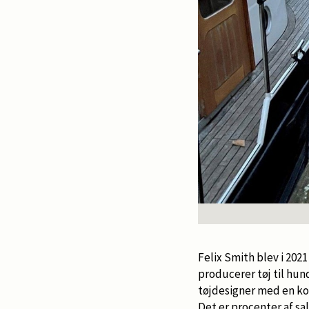
Felix Smith blev i 202
producerer tøj til hun
tøjdesigner med en kol
Det er procenter af sa