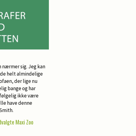
n nærmer sig. Jeg kan
 de helt almindelige
sofaen, der lige nu
elig bange og har
ølgelig ikke være
ulle have denne
 Smith.
dvalgte Maxi Zoo