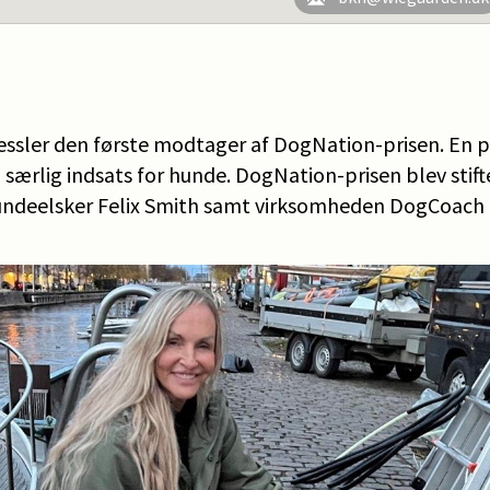
Kessler den første modtager af DogNation-prisen. En pri
særlig indsats for hunde. DogNation-prisen blev stifte
undeelsker Felix Smith samt virksomheden DogCoach