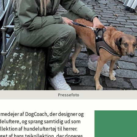
Pressefoto
1 medejer af DogCoach, der designer og
deluftere, og sprang samtidig ud som
lektion af hundeluftertøj til herrer.
lget af hans tøjkollektion, der doneres.