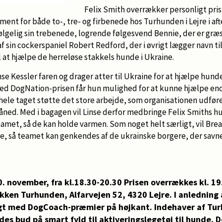
Felix Smith overrækker personligt pris 
ment for både to-, tre- og firbenede hos Turhunden i Lejre i af
vfølgelig sin trebenede, logrende følgesvend Bennie, der er g
f sin cockerspaniel Robert Redford, der i øvrigt lægger navn til 
il at hjælpe de herreløse stakkels hunde i Ukraine.
nse Kessler faren og drager atter til Ukraine for at hjælpe h
Med DogNation-prisen får hun mulighed for at kunne hjælpe e
hele taget støtte det store arbejde, som organisationen udføre
ned. Med i bagagen vil Linse derfor medbringe Felix Smiths hu
amet, så de kan holde varmen. Som noget helt særligt, vil Brea
ne, så teamet kan genkendes af de ukrainske borgere, der savn
10. november, fra kl.18.30-20.30 Prisen overrækkes kl. 
ikken Turhunden, Alfarvejen 52, 4320 Lejre. I anledning
agt med DogCoach-præmier på højkant. Indehaver af Tur
es bud på smart fyld til aktiveringslegetøj til hunde. De