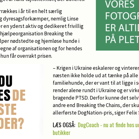
ækkes i år til en helt særlig
og dyresagsforkæmper, nemlig Linse
er en yderst aktiv og dedikeret frivillig
 hjælpeorganisation Breaking the
ælper nødstedte og hjemløse hunde i
vegne af organisationen og for hendes
hun får overrakt prisen.
– Krigen i Ukraine eskalerer og vintere
næsten ikke holde ud at tænke på alle
familiehunde, der er vant til at ligge i 
render alene rundt i Ukraine og er virk
bragende PTSD. Derfor kunne det selvf
andre end Breaking the Chains, der sk
allerførste DogNation-pris, siger Felix
LÆS OGSÅ:
DogCoach - nu at finde hos u
butikker