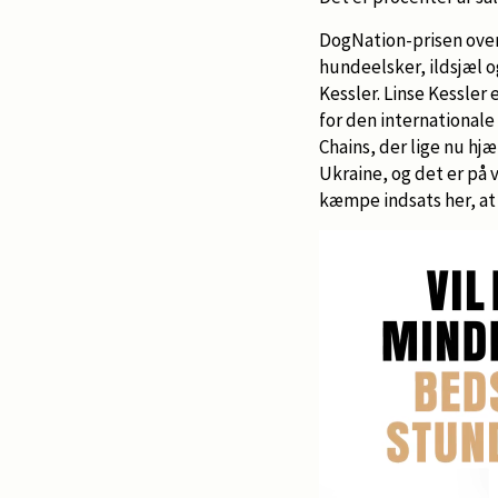
DogNation-prisen overr
hundeelsker, ildsjæl 
Kessler. Linse Kessler 
for den internationale
Chains, der lige nu hj
Ukraine, og det er på 
kæmpe indsats her, at 