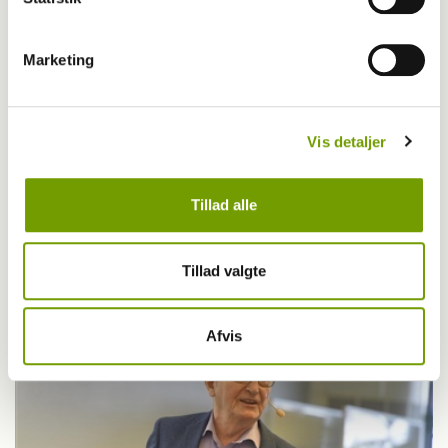
Marketing
Vis detaljer
Agility
Tillad alle
Pernille og Peter vinder hæderspris
Tillad valgte
Afvis