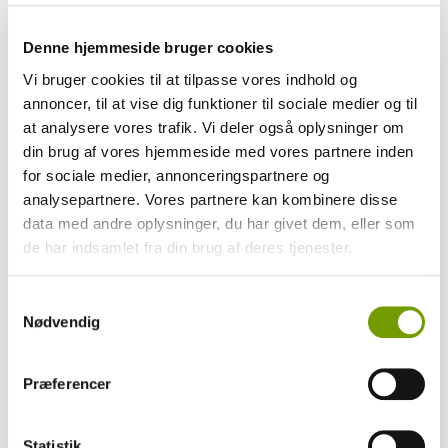
Denne hjemmeside bruger cookies
Vi bruger cookies til at tilpasse vores indhold og
annoncer, til at vise dig funktioner til sociale medier og til
at analysere vores trafik. Vi deler også oplysninger om
din brug af vores hjemmeside med vores partnere inden
for sociale medier, annonceringspartnere og
analysepartnere. Vores partnere kan kombinere disse
data med andre oplysninger, du har givet dem, eller som
Sport
de har indsamlet fra din brug af deres tjenester.
VM for dobermann: Verdenseliten samles i
Samtykkevalg
Skovlund
Nødvendig
Præferencer
Statistik