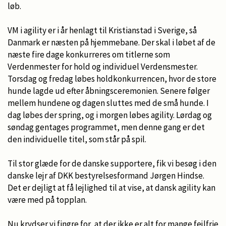
løb.
VM i agility er i år henlagt til Kristianstad i Sverige, så
Danmark er næsten på hjemmebane. Der skal i løbet af de
næste fire dage konkurreres om titlerne som
Verdenmester for hold og individuel Verdensmester.
Torsdag og fredag løbes holdkonkurrencen, hvor de store
hunde lagde ud efter åbningsceremonien. Senere følger
mellem hundene og dagen sluttes med de små hunde. I
dag løbes der spring, og i morgen løbes agility. Lørdag og
søndag gentages programmet, men denne gang er det
den individuelle titel, som står på spil.
Til stor glæde for de danske supportere, fik vi besøg i den
danske lejr af DKK bestyrelsesformand Jørgen Hindse.
Det er dejligt at få lejlighed til at vise, at dansk agility kan
være med på topplan.
Nu krydser vi fingre for, at der ikke er alt for mange fejlfrie