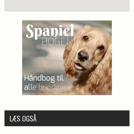
LÆS OGSÅ