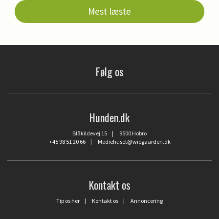
Mest læste
Følg os
Hunden.dk
Blåkildevej 15 | 9500 Hobro
+45 98 51 20 66
|
Mediehuset@wiegaarden.dk
Kontakt os
Tip os her
|
Kontakt os
|
Annoncering