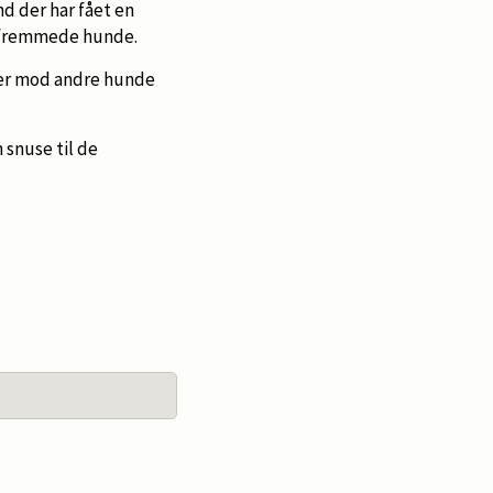
d der har fået en
d fremmede hunde.
ver mod andre hunde
 snuse til de