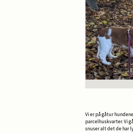
Vi er på gåtur hundene
parcelhuskvarter. Vi g
snuser alt det de har l