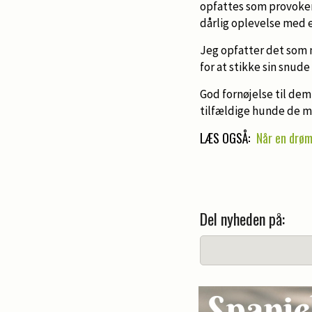
opfattes som provoker
dårlig oplevelse med
Jeg opfatter det som 
for at stikke sin snud
God fornøjelse til dem
tilfældige hunde de m
LÆS OGSÅ:
Når en drø
Del nyheden på: