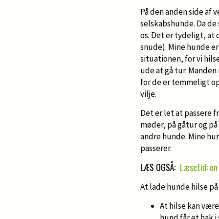
På den anden side af
selskabshunde. Da de 
os. Det er tydeligt, at
snude). Mine hunde er
situationen, for vi hil
ude at gå tur. Manden
for de er temmeligt o
vilje.
Det er let at passere
møder, på gåtur og på t
andre hunde. Mine hund
passerer.
LÆS OGSÅ:
Læsetid: en
At lade hunde hilse på
At hilse kan være
hund får et hak i