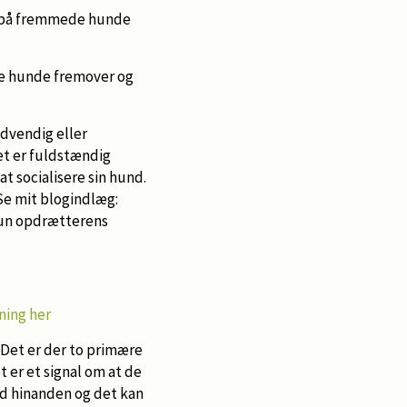
se på fremmede hunde
re hunde fremover og
ødvendig eller
et er fuldstændig
t socialisere sin hund.
Se mit blogindlæg:
 kun opdrætterens
ning her
 Det er der to primære
t er et signal om at de
mod hinanden og det kan