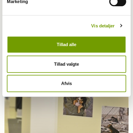
Marketing
Vis detaljer
Udstilling
EDS: Er hunde nogensinde ligegyldige
Tillad alle
Tillad valgte
Afvis