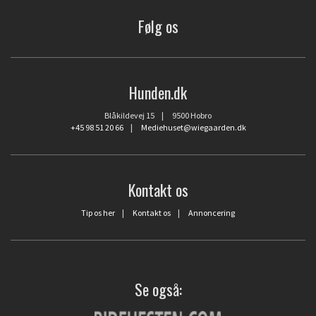
Følg os
Hunden.dk
Blåkildevej 15 | 9500 Hobro
+45 98 51 20 66
|
Mediehuset@wiegaarden.dk
Kontakt os
Tip os her
|
Kontakt os
|
Annoncering
Se også: