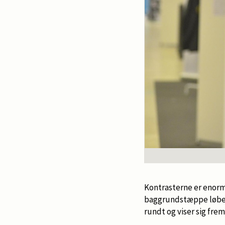
Kontrasterne er enor
baggrundstæppe løber
rundt og viser sig frem