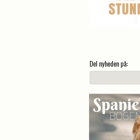
Del nyheden på: