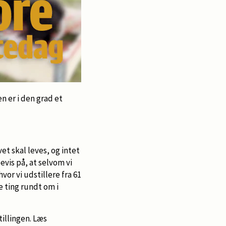
n er i den grad et
vet skal leves, og intet
bevis på, at selvom vi
vor vi udstillere fra 61
 ting rundt om i
tillingen. Læs