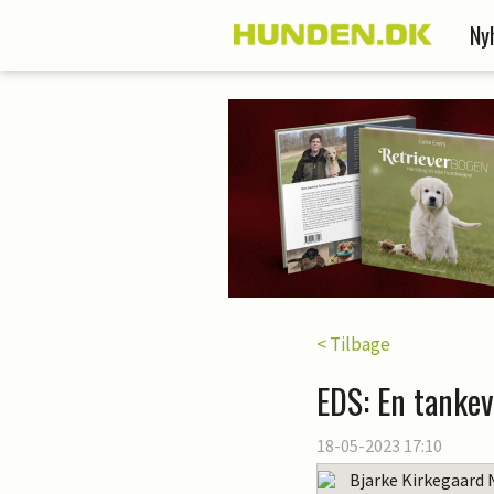
Ny
< Tilbage
EDS: En tankev
18-05-2023 17:10
Bjarke Kirkegaard 