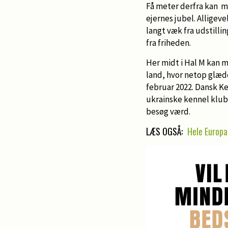
Få meter derfra kan m
ejernes jubel. Allige
langt væk fra udstilli
fra friheden.
Her midt i Hal M kan m
land, hvor netop glæde
februar 2022. Dansk K
ukrainske kennel klub l
besøg værd.
LÆS OGSÅ:
Hele Europa