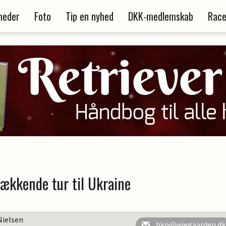
heder
Foto
Tip en nyhed
DKK-medlemskab
Race
ækkende tur til Ukraine
Nielsen
bkn@wiegaarden.dk