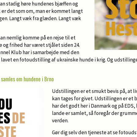
an stadig høre hundenes bjæffen og
vel er det som om, man er kommet langt
ngen. Langt væk fra glæden. Langt væk
an nemlig komme på en rejse til et
 og frihed har været stjålet siden 24.
ennel Klub har i samarbejde med den
avet en fotoudstilling af ukrainske hunde i krig. Og udstillinge
 samles om hundene i Brno
Udstillingen er et smukt bevis på, at li
kan tages for givet. Udstillingen er et 
har det godt her i Danmark og på EDS, h
lande er samlet, så foregår der grumme
verden.
Gør dig selv den tjeneste at se fotouds