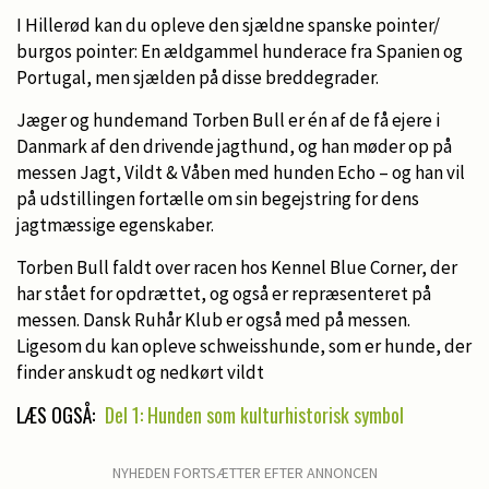
I Hillerød kan du opleve den sjældne spanske pointer/
burgos pointer: En ældgammel hunderace fra Spanien og
Portugal, men sjælden på disse breddegrader.
Jæger og hundemand Torben Bull er én af de få ejere i
Danmark af den drivende jagthund, og han møder op på
messen Jagt, Vildt & Våben med hunden Echo – og han vil
på udstillingen fortælle om sin begejstring for dens
jagtmæssige egenskaber.
Torben Bull faldt over racen hos Kennel Blue Corner, der
har stået for opdrættet, og også er repræsenteret på
messen. Dansk Ruhår Klub er også med på messen.
Ligesom du kan opleve schweisshunde, som er hunde, der
finder anskudt og nedkørt vildt
LÆS OGSÅ:
Del 1: Hunden som kulturhistorisk symbol
NYHEDEN FORTSÆTTER EFTER ANNONCEN