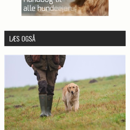
LÆS OGSÅ