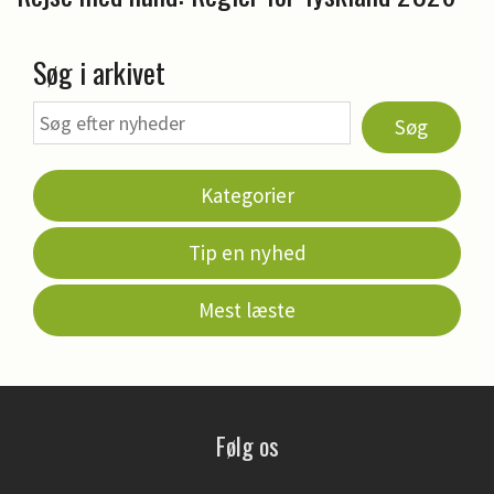
Søg i arkivet
Søg
Kategorier
Tip en nyhed
Mest læste
Følg os