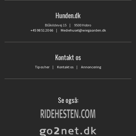
Hunden.dk
Blåkildevej 15 | 9500 Hobro
+45 98 51 20 66
|
Mediehuset@wiegaarden.dk
Kontakt os
Tip os her
|
Kontakt os
|
Annoncering
Se også: