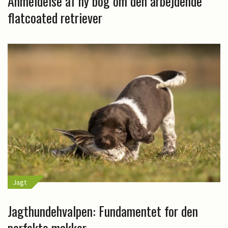
Anmeldelse af ny bog om den arbejdende
flatcoated retriever
Jagt
Jagthundehvalpen: Fundamentet for den
perfekte makker