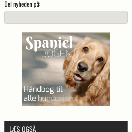
Del nyheden på:
LÆS OGSÅ