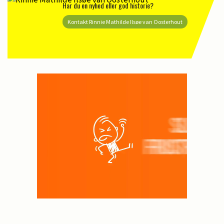
Har du en nyhed eller god historie?
Kontakt Rinnie Mathilde Ilsøe van Oosterhout