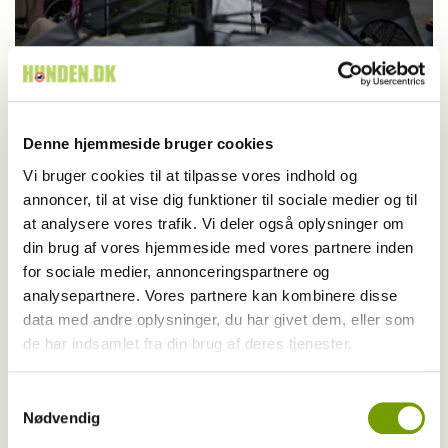
Udstilling
Fredericia: Nye hunde er klar til dag to
Denne hjemmeside bruger cookies
Vi bruger cookies til at tilpasse vores indhold og
annoncer, til at vise dig funktioner til sociale medier og til
at analysere vores trafik. Vi deler også oplysninger om
din brug af vores hjemmeside med vores partnere inden
for sociale medier, annonceringspartnere og
analysepartnere. Vores partnere kan kombinere disse
data med andre oplysninger, du har givet dem, eller som
de har indsamlet fra din brug af deres tjenester.
Samtykkevalg
Nødvendig