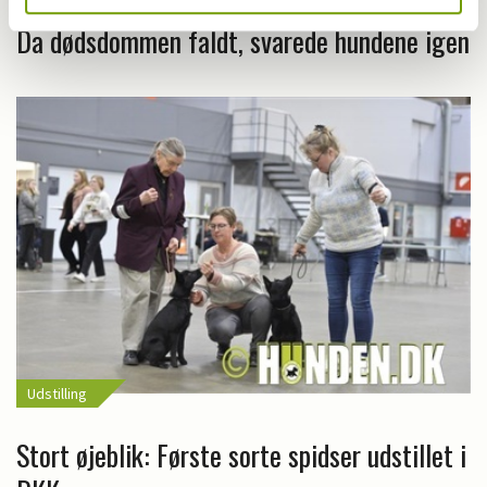
Da dødsdommen faldt, svarede hundene igen
Udstilling
Stort øjeblik: Første sorte spidser udstillet i