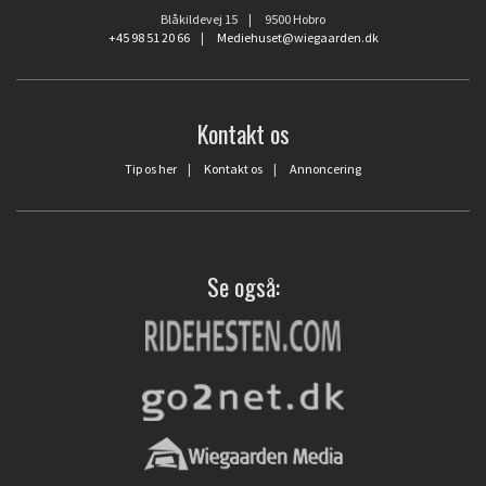
Blåkildevej 15 | 9500 Hobro
+45 98 51 20 66
|
Mediehuset@wiegaarden.dk
Kontakt os
Tip os her
|
Kontakt os
|
Annoncering
Se også: