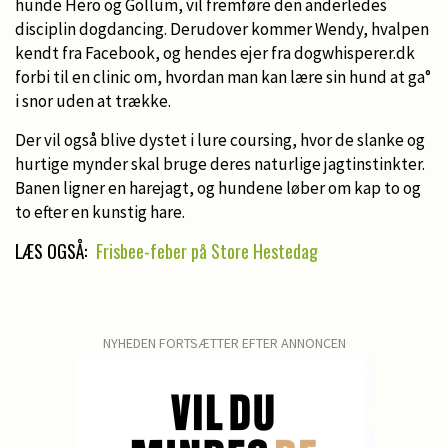
hunde Hero og Gollum, vil fremføre den anderledes
disciplin dogdancing. Derudover kommer Wendy, hvalpen
kendt fra Facebook, og hendes ejer fra dogwhisperer.dk
forbi til en clinic om, hvordan man kan lære sin hund at ga°
i snor uden at trække.
Der vil også blive dystet i lure coursing, hvor de slanke og
hurtige mynder skal bruge deres naturlige jagtinstinkter.
Banen ligner en harejagt, og hundene løber om kap to og
to efter en kunstig hare.
LÆS OGSÅ:
Frisbee-feber på Store Hestedag
NYHEDEN FORTSÆTTER EFTER ANNONCEN