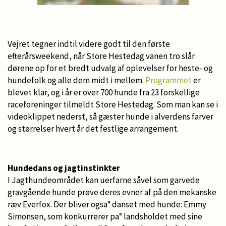
Vejret tegner indtil videre godt til den første
efterårsweekend, når Store Hestedag vanen tro slår
dørene op for et bredt udvalg af oplevelser for heste- og
hundefolk og alle dem midt i mellem.
Programmet
er
blevet klar, og i år er over 700 hunde fra 23 forskellige
raceforeninger tilmeldt Store Hestedag. Som man kan se i
videoklippet nederst, så gæster hunde i alverdens farver
og størrelser hvert år det festlige arrangement.
Hundedans og jagtinstinkter
I Jagthundeområdet kan uerfarne såvel som garvede
gravgående hunde prøve deres evner af på den mekanske
ræv Everfox. Der bliver ogsa° danset med hunde: Emmy
Simonsen, som konkurrerer pa° landsholdet med sine