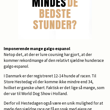
Imponerende mange galgo espanol
Netop det, at der er lure coursing har gjort, at der
kommer rekordmange af den relativt sjældne hunderace
galgo espanol.
I Danmark er der registreret 12-14 hunde af racen. Til
Store Hestedag vil der komme ikke mindre end 34,
hvilket er ganske uhørt. Faktisk er det lige så mange, som
der var til World Dog Show i Holland.
Derfor vil Hestedagen også være en unik mulighed for at
møde den sjældne race og få en snak med ejere og