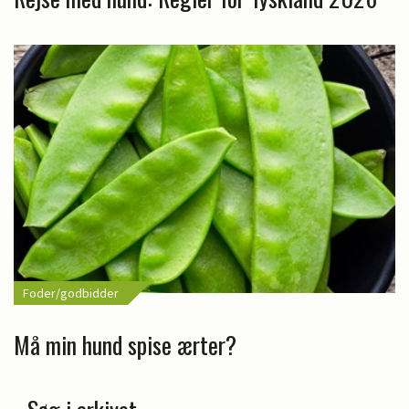
Foder/godbidder
Må min hund spise ærter?