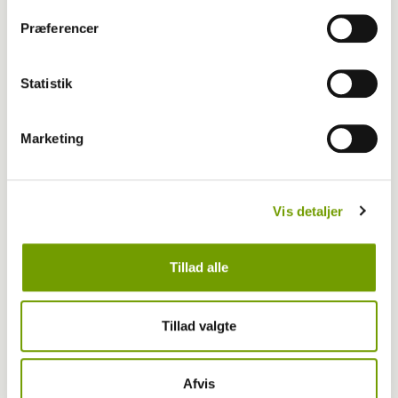
Dansk Kennel Klub
Præferencer
Over 7000 logrende grunde til at lægge
Statistik
vejen forbi Vejen
Marketing
Vis detaljer
Tillad alle
Tillad valgte
Livet med hund
Afvis