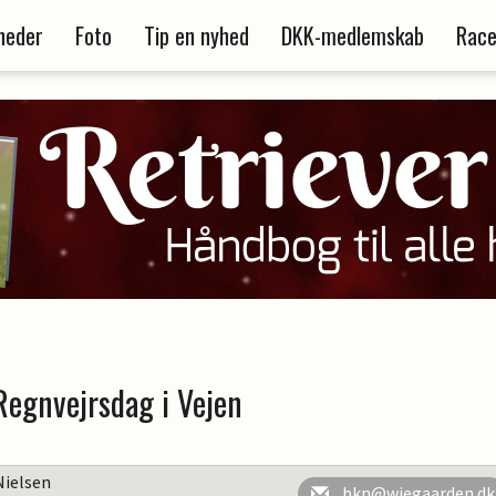
heder
Foto
Tip en nyhed
DKK-medlemskab
Race
 Regnvejrsdag i Vejen
Nielsen
bkn@wiegaarden.dk