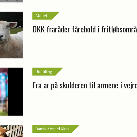
Aktuelt
DKK fraråder fårehold i fritløbsomr
Udstilling
Fra ar på skulderen til armene i vejr
Dansk Kennel Klub