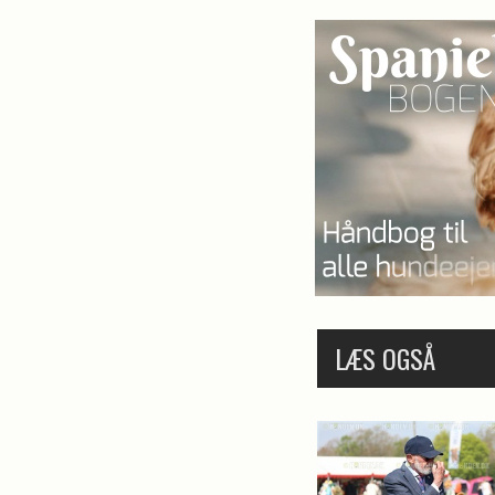
LÆS OGSÅ