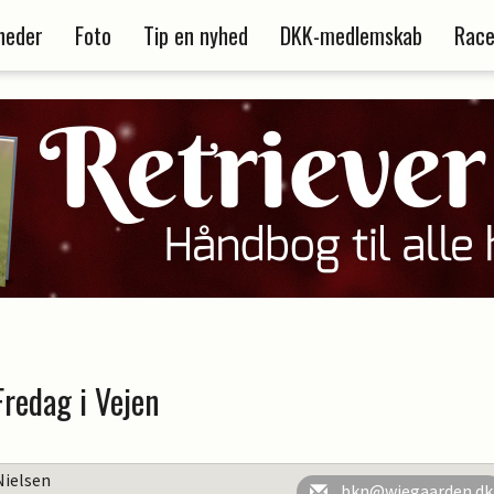
heder
Foto
Tip en nyhed
DKK-medlemskab
Race
Fredag i Vejen
Nielsen
bkn@wiegaarden.dk