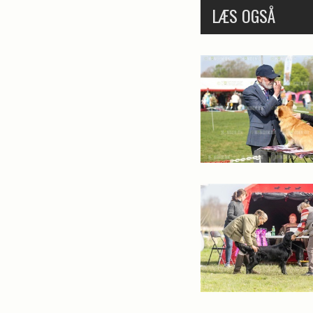
LÆS OGSÅ