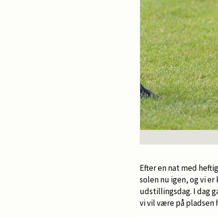
Efter en nat med hefti
solen nu igen, og vi er
udstillingsdag. I dag g
vi vil være på pladsen