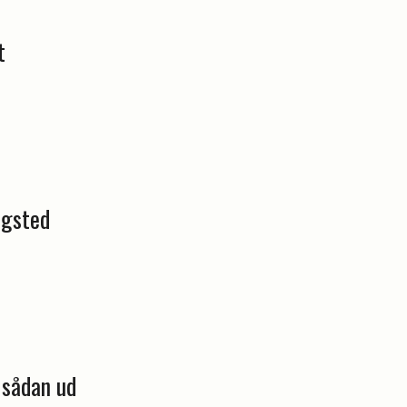
t
ngsted
 sådan ud