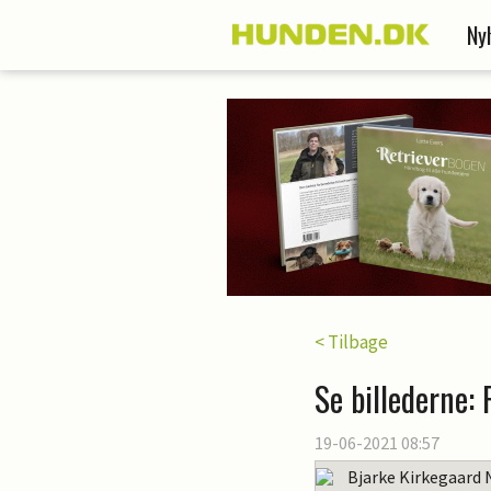
Ny
< Tilbage
Se billederne: 
19-06-2021 08:57
Bjarke Kirkegaard 