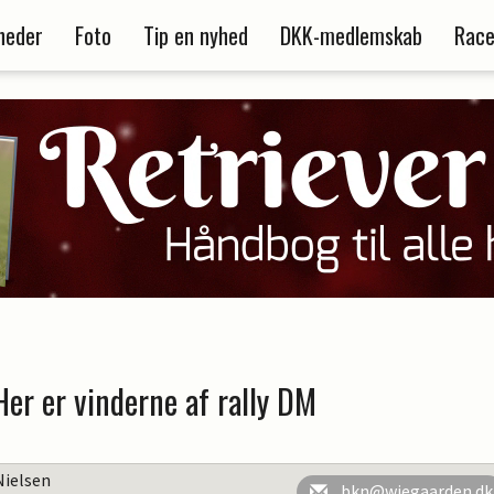
heder
Foto
Tip en nyhed
DKK-medlemskab
Race
Her er vinderne af rally DM
Nielsen
bkn@wiegaarden.dk