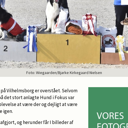
Foto: Wiegaarden/Bjarke Kirkegaard Nielsen
på Vilhelmsborg er overstået. Selvom
 det stort anlagte Hund i Fokus var
plevelse at være der og dejligt at være
 igen.
afgjort, og herunder får I billeder af