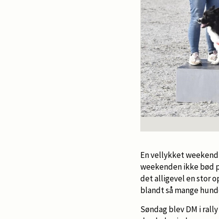
En vellykket weekend 
weekenden ikke bød på
det alligevel en stor o
blandt så mange hunde
Søndag blev DM i rally 