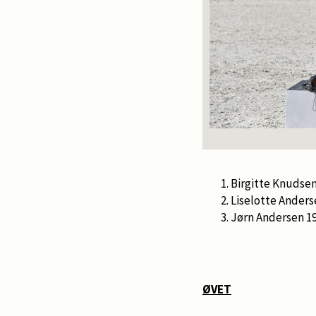
Birgitte Knudsen
Liselotte Anders
Jørn Andersen 19
ØVET