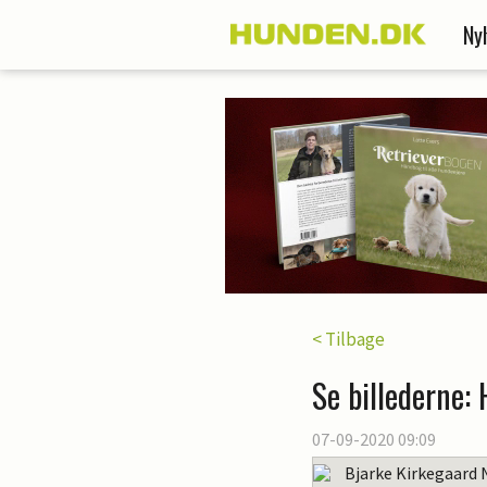
Ny
< Tilbage
Se billederne: 
07-09-2020 09:09
Bjarke Kirkegaard 