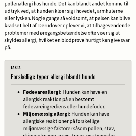
pollenallergi hos hunde. Det kan blandt andet komme til
udtryk ved, at hunden kløer sig i hovedet, armhulerne
eller lysken. Nogle gange så voldsomt, at pelsen kan blive
kradset helt af. Derudover oplever vi, at tilbagevendende
problemer med øregangsbetændelse ofte viser sig at
skyldes allergi, hvilket en blodprøve hurtigt kan give svar
på.
FAKTA
Forskellige typer allergi blandt hunde
Fødevareallergi:
Hunden kan have en
allergisk reaktion på en bestemt
fødevareingrediens eller hundefoder.
Miljømæssig allergi:
Hunden kan have
allergiske reaktioner på forskellige
miljømæssige faktorer såsom pollen, støv,
skimmelsvamp, græs, træer, og støvmider.