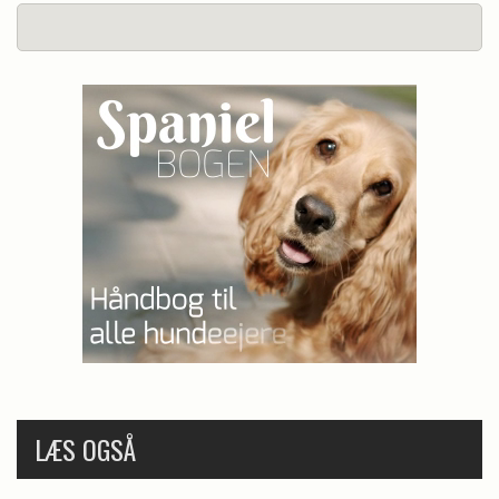
LÆS OGSÅ