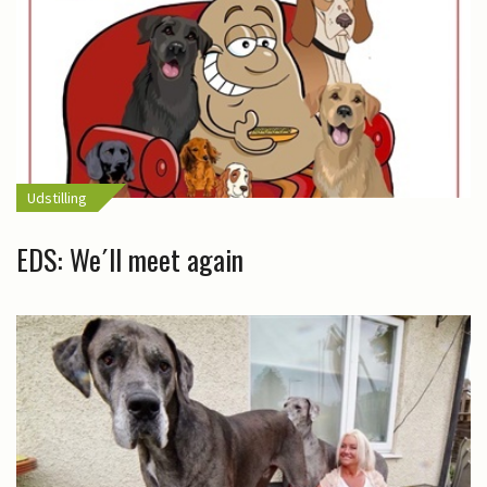
Udstilling
EDS: We´ll meet again