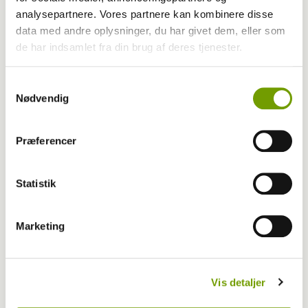
analysepartnere. Vores partnere kan kombinere disse
data med andre oplysninger, du har givet dem, eller som
Udstilling
de har indsamlet fra din brug af deres tjenester.
Nosework i Herning
Samtykkevalg
Nødvendig
Præferencer
Statistik
Marketing
Vis detaljer
Udstilling