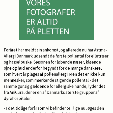
Foråret har meldt sin ankomst, og allerede nu har Astma-
Allergi Danmark udsendt de første pollental for elletræer
og hasselbuske. Sæsonen for løbende næser, kløende
øjne og hud er derfor begyndt for de mange danskere,
som hvert år plages af pollenallergi. Men det er ikke kun
mennesker, som mærker de stigende pollental - det
samme gør sig gældende for allergiske hunde, lyder det
fra AniCura, der er en af Danmarks største grupper af
dyrehospitaler:
- I det tidlige forår som vi befinder os i lige nu, øges den