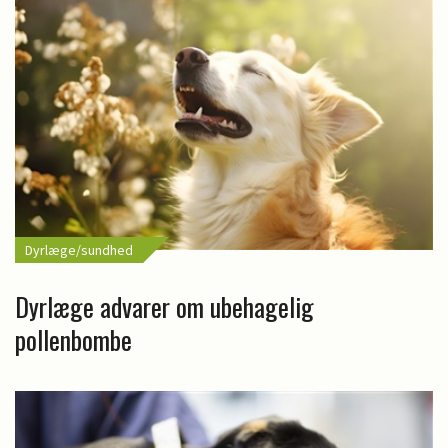
Dyrlæge/sundhed
Dyrlæge advarer om ubehagelig
pollenbombe