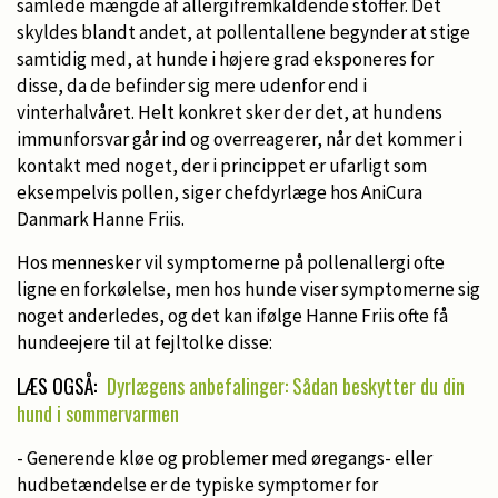
samlede mængde af allergifremkaldende stoffer. Det
skyldes blandt andet, at pollentallene begynder at stige
samtidig med, at hunde i højere grad eksponeres for
disse, da de befinder sig mere udenfor end i
vinterhalvåret. Helt konkret sker der det, at hundens
immunforsvar går ind og overreagerer, når det kommer i
kontakt med noget, der i princippet er ufarligt som
eksempelvis pollen, siger chefdyrlæge hos AniCura
Danmark Hanne Friis.
Hos mennesker vil symptomerne på pollenallergi ofte
ligne en forkølelse, men hos hunde viser symptomerne sig
noget anderledes, og det kan ifølge Hanne Friis ofte få
hundeejere til at fejltolke disse:
LÆS OGSÅ:
Dyrlægens anbefalinger: Sådan beskytter du din
hund i sommervarmen
- Generende kløe og problemer med øregangs- eller
hudbetændelse er de typiske symptomer for