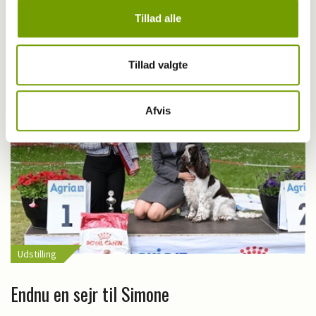
EDS: To danske juniorhandlere i semifinalen
Tillad alle
Tillad valgte
Afvis
Udstilling
Endnu en sejr til Simone