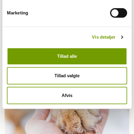
Marketing
Vis detaljer
Sport
Hundefest med garanti for beskidte poter
Tillad alle
Tillad valgte
Afvis