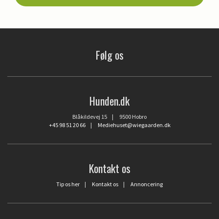
Følg os
Hunden.dk
Blåkildevej 15 | 9500 Hobro
+45 98 51 20 66
|
Mediehuset@wiegaarden.dk
Kontakt os
Tip os her
|
Kontakt os
|
Annoncering