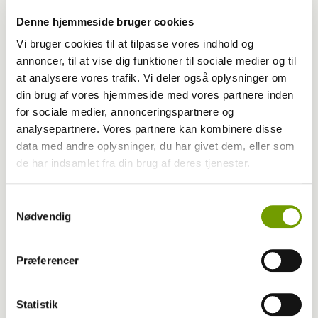
Denne hjemmeside bruger cookies
Vi bruger cookies til at tilpasse vores indhold og
annoncer, til at vise dig funktioner til sociale medier og til
at analysere vores trafik. Vi deler også oplysninger om
din brug af vores hjemmeside med vores partnere inden
for sociale medier, annonceringspartnere og
analysepartnere. Vores partnere kan kombinere disse
Aktuelt
data med andre oplysninger, du har givet dem, eller som
de har indsamlet fra din brug af deres tjenester.
Din ældre hund – pensionist på fire poter
Samtykkevalg
Nødvendig
Præferencer
Statistik