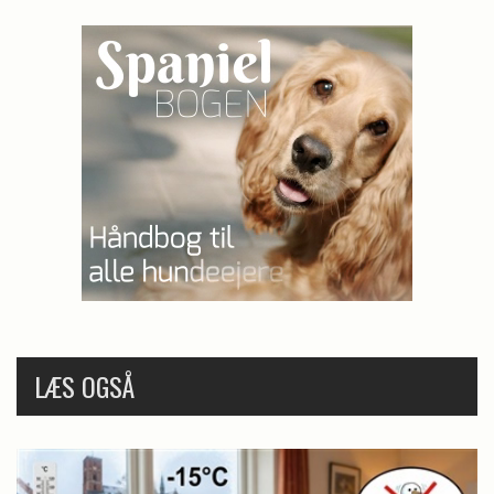
LÆS OGSÅ