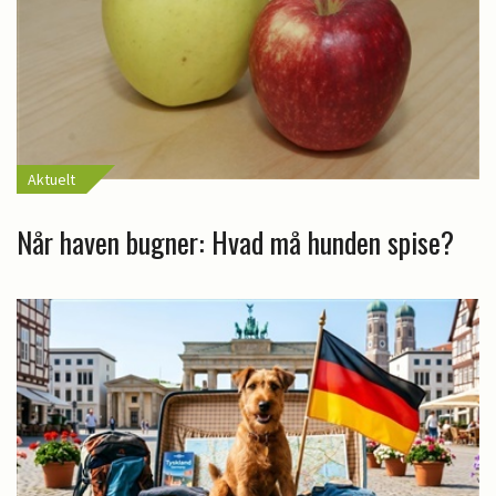
Aktuelt
Når haven bugner: Hvad må hunden spise?