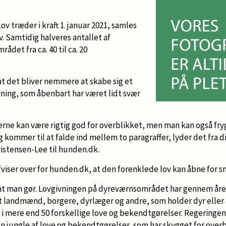
v træder i kraft 1. januar 2021, samles
v. Samtidig halveres antallet af
det fra ca. 40 til ca. 20
 at det bliver nemmere at skabe sig et
vning, som åbenbart har været lidt svær
lerne kan være rigtig god for overblikket, men man kan også fry
g kommer til at falde ind mellem to paragraffer, lyder det fra d
istensen-Lee til hunden.dk.
iser over for hunden.dk, at den forenklede lov kan åbne for s
 at man gør. Lovgivningen på dyreværnsområdet har gennem åren
t landmænd, borgere, dyrlæger og andre, som holder dyr eller 
 i mere end 50 forskellige love og bekendtgørelser. Regeringen
en jungle af love og bekendtgørelser, som har skygget for overb