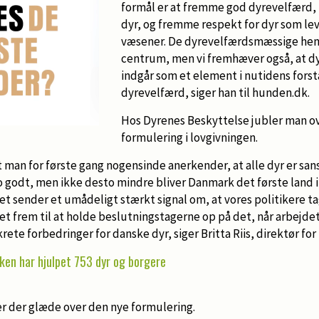
formål er at fremme god dyrevelfærd,
dyr, og fremme respekt for dyr som l
væsener. De dyrevelfærdsmæssige hensy
centrum, men vi fremhæver også, at d
indgår som et element i nutidens forst
dyrevelfærd, siger han til hunden.dk.
Hos Dyrenes Beskyttelse jubler man o
formulering i lovgivningen.
t man for første gang nogensinde anerkender, at alle dyr er sa
 godt, men ikke desto mindre bliver Danmark det første land i
 Det sender et umådeligt stærkt signal om, at vores politikere t
get frem til at holde beslutningstagerne op på det, når arbejde
rete forbedringer for danske dyr, siger Britta Riis, direktør fo
kken har hjulpet 753 dyr og borgere
r der glæde over den nye formulering.