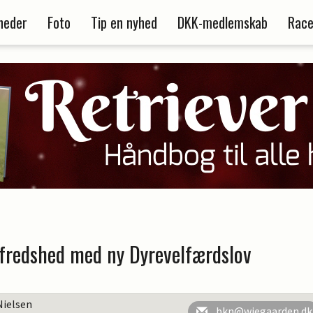
heder
Foto
Tip en nyhed
DKK-medlemskab
Race
lfredshed med ny Dyrevelfærdslov
Nielsen
bkn@wiegaarden.dk