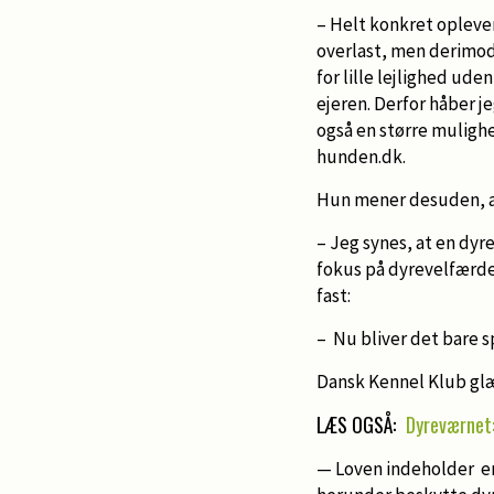
– Helt konkret oplever 
overlast, men derimod 
for lille lejlighed ud
ejeren. Derfor håber j
også en større mulighed
hunden.dk.
Hun mener desuden, at
– Jeg synes, at en dyr
fokus på dyrevelfærden,
fast:
– Nu bliver det bare 
Dansk Kennel Klub glæ
LÆS OGSÅ:
Dyreværnet
— Loven indeholder en