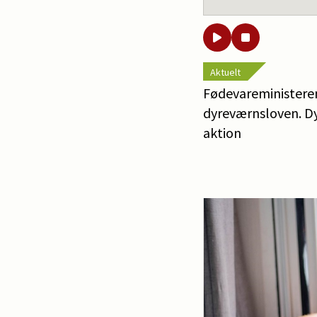
Aktuelt
Fødevareministeren
dyreværnsloven. Dy
aktion