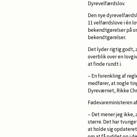
Dyrevelfærdslov.
Den nye dyrevelfærdslo
11 velfærdslove i én lo
bekendtgørelser på områ
bekendtgørelser.
Det lyder rigtig godt,
overblik over en lovgi
at finde rundt i.
– En forenkling af reg
medfører, at nogle tin
Dyreværnet, Rikke Chr
Fødevareministeren afv
– Det mener jeg ikke,
større. Det har tvunge
at holde sig opdateret
om at få ryddet op i d