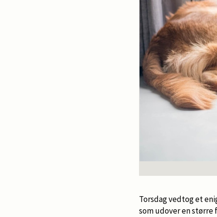
Torsdag vedtog et eni
som udover en større fo