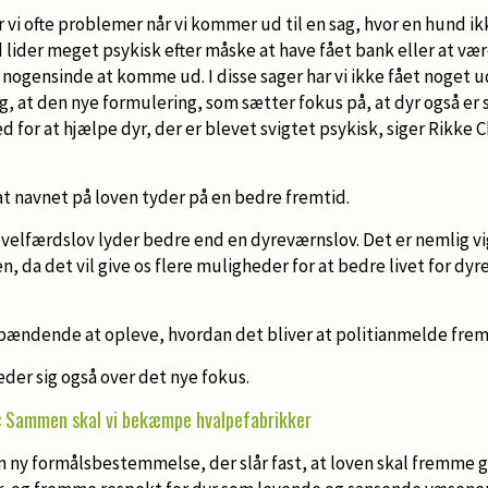
vi ofte problemer når vi kommer ud til en sag, hvor en hund ikke
lider meget psykisk efter måske at have fået bank eller at være
en nogensinde at komme ud. I disse sager har vi ikke fået noget 
eg, at den nye formulering, som sætter fokus på, at dyr også er
 for at hjælpe dyr, der er blevet svigtet psykisk, siger Rikke C
 navnet på loven tyder på en bedre fremtid.
evelfærdslov lyder bedre end en dyreværnslov. Det er nemlig vig
 da det vil give os flere muligheder for at bedre livet for dyre
spændende at opleve, hvordan det bliver at politianmelde frem
der sig også over det nye fokus.
: Sammen skal vi bekæmpe hvalpefabrikker
 ny formålsbestemmelse, der slår fast, at loven skal fremme 