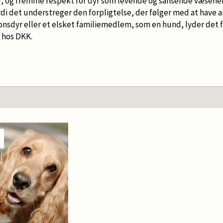
, og fremme respekt for dyr som levende og sansende væsener. 
ordi det understreger den forpligtelse, der følger med at have a
nsdyr eller et elsket familiemedlem, som en hund, lyder det fr
 hos DKK.