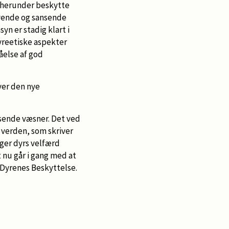
 herunder beskytte
evende og sansende
n er stadig klart i
yreetiske aspekter
åelse af god
ver den nye
nsende væsner. Det ved
 verden, som skriver
ager dyrs velfærd
t nu går i gang med at
r Dyrenes Beskyttelse.