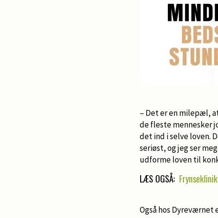
– Det er en milepæl, a
de fleste mennesker jo
det ind i selve loven.
seriøst, og jeg ser me
udforme loven til konk
LÆS OGSÅ:
Frynseklini
Også hos Dyreværnet e