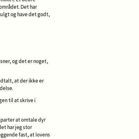
sområdet. Det har
fulgt og have det godt,
sner, og det er noget,
talt, at der ikke er
idelse.
n til at skrive i
e parter at omtale dyr
t har jeg stor
læggende fast, at lovens