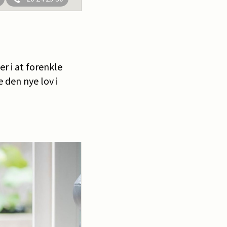
r i at forenkle
 den nye lov i