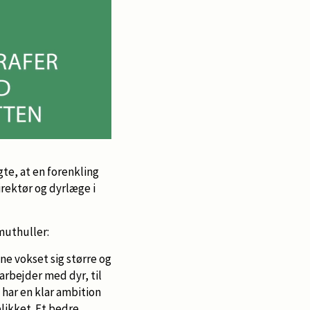
gte, at en forenkling
irektør og dyrlæge i
muthuller:
e vokset sig større og
arbejder med dyr, til
 har en klar ambition
likket. Et bedre