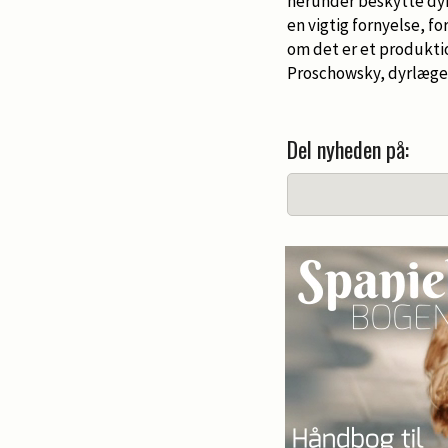
herunder beskytte dyr
en vigtig fornyelse, f
om det er et produktio
Proschowsky, dyrlæge
Del nyheden på: