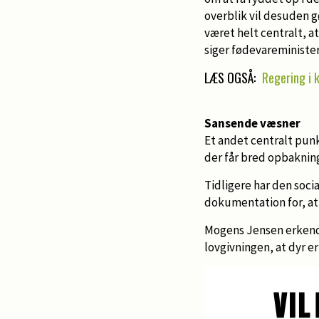
overblik vil desuden g
været helt centralt, a
siger fødevareministe
LÆS OGSÅ:
Regering i 
Sansende væsner
Et andet centralt punk
der får bred opbaknin
Tidligere har den soci
dokumentation for, at a
Mogens Jensen erkender 
lovgivningen, at dyr e