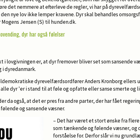
øre det nemmere at efterleve de regler, vi har på dyrevelfærd
t den nye lov ikke lemper kravene. Dyr skal behandles omsorgs
r Mogens Jensen (S) til hunden.dk.
kovending, dyr har også følelser
t i lovgivningen er, at dyr fremover bliver set som sansende væ
g i dyredanmark.
aldemokratiske dyrevelfærdsordfører Anders Kronborg ellers ud
lle dyr 'er i stand til at føle og opfatte eller sanse smerte og l
da også, at det er pres fra andre parter, der har fået regeringe
r følende og sansende væsner.
– Det har været et stort ønske fra fler
som tænkende og følende væsner, og de
forståelse for. Derfor slår vi nu grund