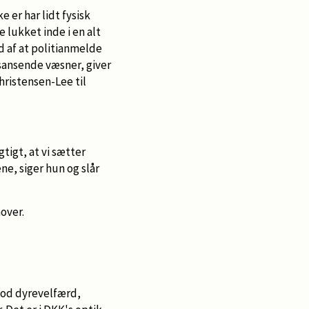
 er har lidt fysisk
 lukket inde i en alt
ud af at politianmelde
 sansende væsner, giver
hristensen-Lee til
tigt, at vi sætter
ne, siger hun og slår
over.
god dyrevelfærd,