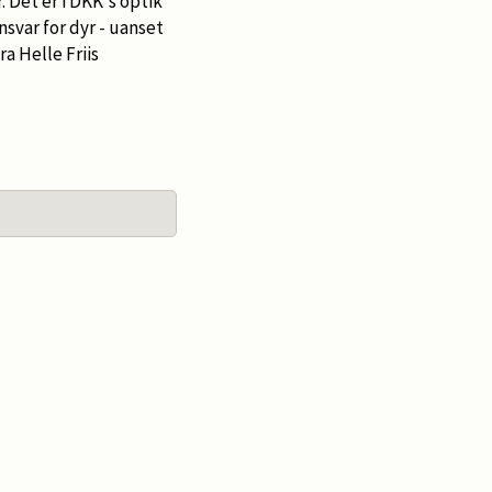
Det er i DKK's optik
nsvar for dyr - uanset
a Helle Friis