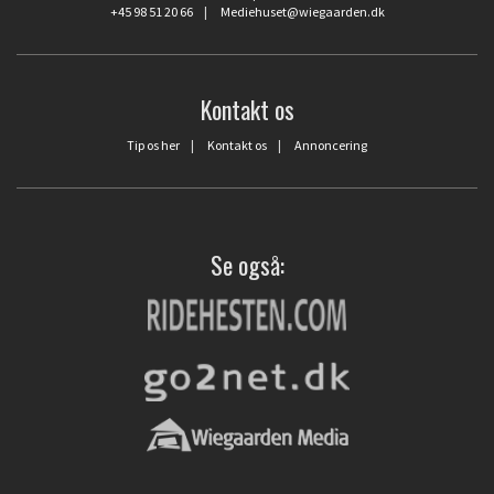
+45 98 51 20 66
|
Mediehuset@wiegaarden.dk
Kontakt os
Tip os her
|
Kontakt os
|
Annoncering
Se også: