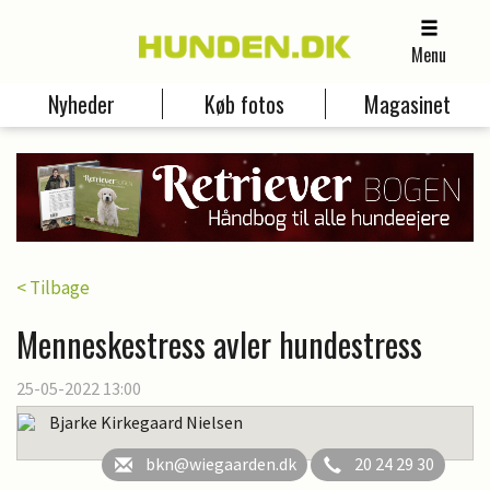
Menu
Nyheder
Køb fotos
Magasinet
< Tilbage
Menneskestress avler hundestress
25-05-2022 13:00
Bjarke Kirkegaard Nielsen
bkn@wiegaarden.dk
20 24 29 30