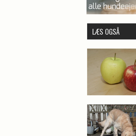
LÆS OGSÅ