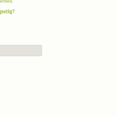
venhed
.
gentlig?