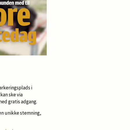
rkeringsplads i
 kan ske via
med gratis adgang.
en unikke stemning,