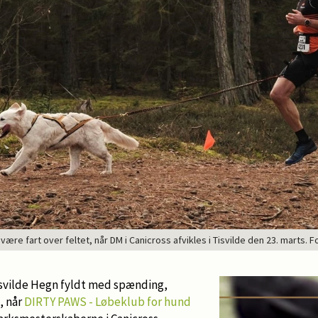
være fart over feltet, når DM i Canicross afvikles i Tisvilde den 23. marts.
Tisvilde Hegn fyldt med spænding,
, når
DIRTY PAWS - Løbeklub for hund