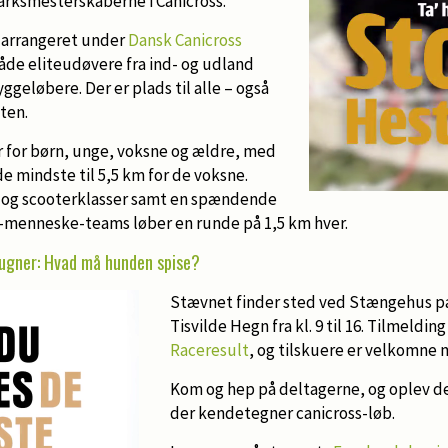
rksmesterskaberne i Canicross.
 arrangeret under
Dansk Canicross
både eliteudøvere fra ind- og udland
ggeløbere. Der er plads til alle – også
ten.
r for børn, unge, voksne og ældre, med
de mindste til 5,5 km for de voksne.
- og scooterklasser samt en spændende
e-menneske-teams løber en runde på 1,5 km hver.
ugner: Hvad må hunden spise?
Stævnet finder sted ved Stængehus pa
Tisvilde Hegn fra kl. 9 til 16. Tilmelding
Raceresult
, og tilskuere er velkomne 
Kom og hep på deltagerne, og oplev d
der kendetegner canicross-løb.