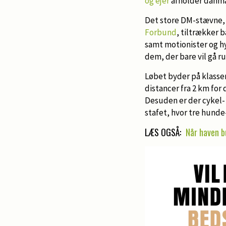
og ejer
afholder danma
Det store DM-stævne,
Forbund
, tiltrækker 
samt motionister og hy
dem, der bare vil gå ru
Løbet byder på klasse
distancer fra 2 km for 
Desuden er der cykel
stafet, hvor tre hund
LÆS OGSÅ:
Når haven b