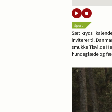
Sport
Sæt kryds i kalend
inviterer til Danma
smukke Tisvilde He
hundeglæde og fæl