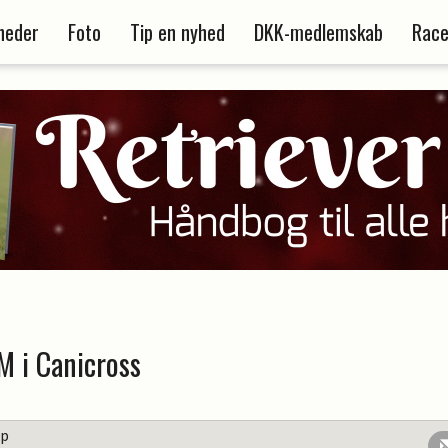
heder
Foto
Tip en nyhed
DKK-medlemskab
Race
M i Canicross
up