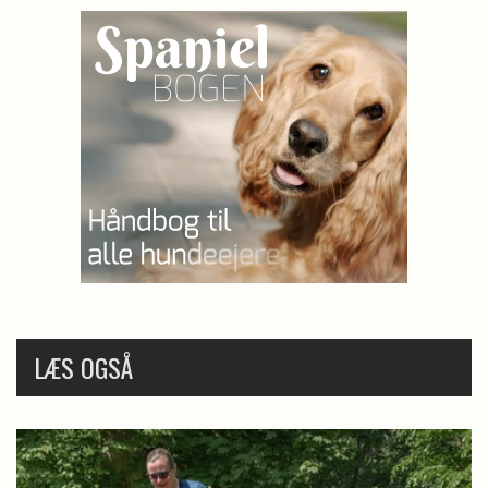
LÆS OGSÅ