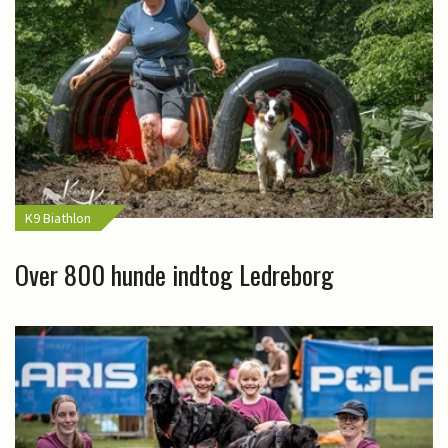
K9 Biathlon
Over 800 hunde indtog Ledreborg