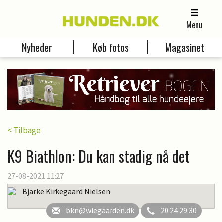
Menu
Nyheder
Køb fotos
Magasinet
< Tilbage
K9 Biathlon: Du kan stadig nå det
27-08-2021 11:27
Bjarke Kirkegaard Nielsen
bkn@wiegaarden.dk
20 24 29 30