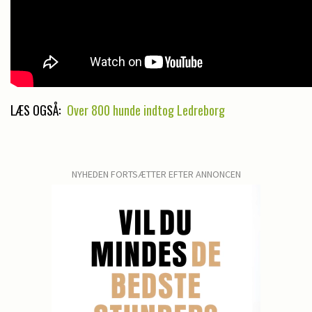
LÆS OGSÅ:
Over 800 hunde indtog Ledreborg
NYHEDEN FORTSÆTTER EFTER ANNONCEN