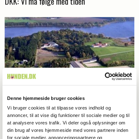
DKK: Vi må følge med tiden
Denne hjemmeside bruger cookies
Dansk Kennel Klub
Vi bruger cookies til at tilpasse vores indhold og
annoncer, til at vise dig funktioner til sociale medier og til
Dansk Kennel Klub med imponerende
at analysere vores trafik. Vi deler også oplysninger om
udvidelse
din brug af vores hjemmeside med vores partnere inden
for sociale medier, annonceringspartnere og