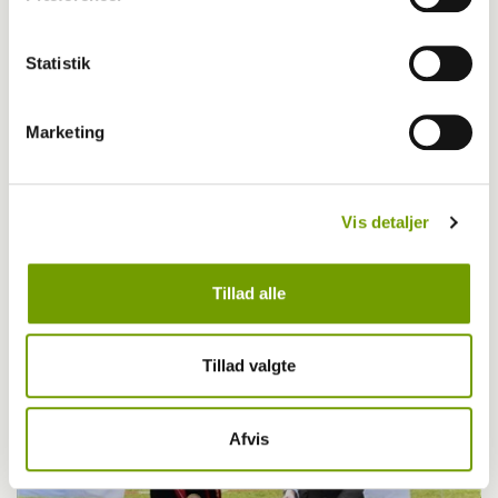
Statistik
Marketing
Dansk Kennel Klub
Nye instruktører startede deres rejse hos
Vis detaljer
DKK
Tillad alle
Tillad valgte
Afvis