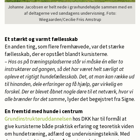
Johanne Jacobsen er helt nede i gravhundehøjde sammen med en
af deltagerne ved søndagens undervisning. Foto:
Wiegaarden/Cecilie Friis Amstrup
Et stærkt og varmt fællesskab
En anden ting, som flere fremhævede, var det stærke
fællesskab, der er opstået blandt kursisterne.
– Hos os på træningspladserne står vi måske én eller to
instruktører ad gangen, så det har været helt særligt at
opleve et rigtigt hundefællesskab. Det, at man kan række ud
til hinanden, dele erfaringer og få hjælp, gør virkelig en
forskel. Der er blevet åbnet nogle døre til et netværk, hvor vi
alle brænder for det samme
, lyder det begejstret fra Signe.
En fremtid med hunde i centrum
Grundinstruktøruddannelsen
hos DKK har til formål at
give kursisterne både praktisk erfaring og teoretisk viden
om hundetræning, adfærd og undervisningsteknik. Med