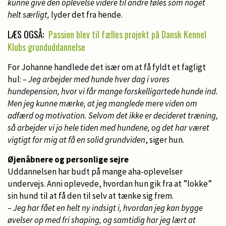
kunne give den oplevelse videre til andre føles som noget
helt særligt,
lyder det fra hende.
LÆS OGSÅ:
Passion blev til fælles projekt på Dansk Kennel
Klubs grunduddannelse
For Johanne handlede det især om at få fyldt et fagligt
hul:
– Jeg arbejder med hunde hver dag i vores
hundepension, hvor vi får mange forskelligartede hunde ind.
Men jeg kunne mærke, at jeg manglede mere viden om
adfærd og motivation. Selvom det ikke er decideret træning,
så arbejder vi jo hele tiden med hundene, og det har været
vigtigt for mig at få en solid grundviden
, siger hun.
Øjenåbnere og personlige sejre
Uddannelsen har budt på mange aha-oplevelser
undervejs. Anni oplevede, hvordan hun gik fra at ”lokke”
sin hund til at få den til selv at tænke sig frem.
– Jeg har fået en helt ny indsigt i, hvordan jeg kan bygge
øvelser op med fri shaping, og samtidig har jeg lært at