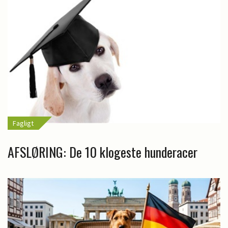
Fagligt
AFSLØRING: De 10 klogeste hunderacer