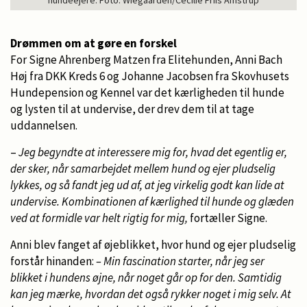
hundeejere. Foto: Wiegaarden/Cecilie Friis Amstrup
Drømmen om at gøre en forskel
For Signe Ahrenberg Matzen fra Elitehunden, Anni Bach
Høj fra DKK Kreds 6 og Johanne Jacobsen fra Skovhusets
Hundepension og Kennel var det kærligheden til hunde
og lysten til at undervise, der drev dem til at tage
uddannelsen.
–
Jeg begyndte at interessere mig for, hvad det egentlig er,
der sker, når samarbejdet mellem hund og ejer pludselig
lykkes, og så fandt jeg ud af, at jeg virkelig godt kan lide at
undervise. Kombinationen af kærlighed til hunde og glæden
ved at formidle var helt rigtig for mig,
fortæller Signe.
Anni blev fanget af øjeblikket, hvor hund og ejer pludselig
forstår hinanden:
– Min fascination starter, når jeg ser
blikket i hundens øjne, når noget går op for den. Samtidig
kan jeg mærke, hvordan det også rykker noget i mig selv. At