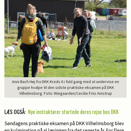
Anni Bach Høj fra DKK Kreds 6 i fuld gang med at undervise en
gruppe hvalpe til den sidste praktiske eksamen på DKK
Vilhelmsborg. Foto: Wiegaarden/Cecilie Friis Amstrup
LÆS OGSÅ:
Nye instruktører startede deres rejse hos DKK
Søndagens praktiske eksamen på DKK Vilhelmsborg blev
en kulmination på al læringen fra det seneste år. For flere