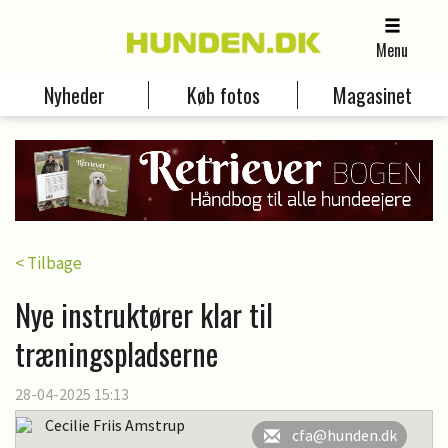
Menu
Nyheder
Køb fotos
Magasinet
< Tilbage
Nye instruktører klar til
træningspladserne
28-04-2025 15:13
Cecilie Friis Amstrup
cfa@hunden.dk