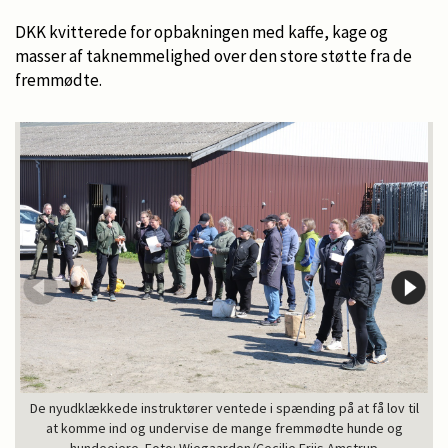
DKK kvitterede for opbakningen med kaffe, kage og
masser af taknemmelighed over den store støtte fra de
fremmødte.
De nyudklækkede instruktører ventede i spænding på at få lov til
at komme ind og undervise de mange fremmødte hunde og