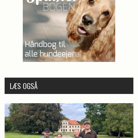
LÆS OGSÅ