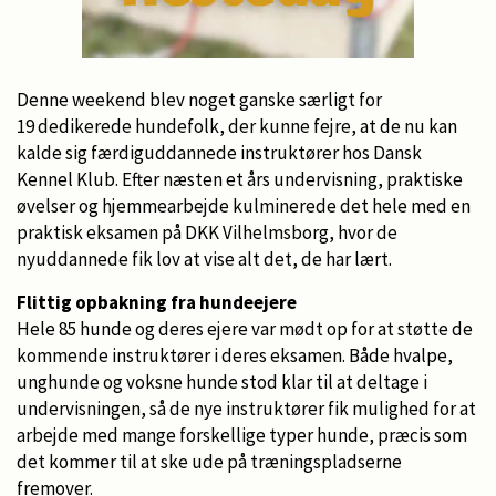
Denne weekend blev noget ganske særligt for
19 dedikerede hundefolk, der kunne fejre, at de nu kan
kalde sig færdiguddannede instruktører hos Dansk
Kennel Klub. Efter næsten et års undervisning, praktiske
øvelser og hjemmearbejde kulminerede det hele med en
praktisk eksamen på DKK Vilhelmsborg, hvor de
nyuddannede fik lov at vise alt det, de har lært.
Flittig opbakning fra hundeejere
Hele 85 hunde og deres ejere var mødt op for at støtte de
kommende instruktører i deres eksamen. Både hvalpe,
unghunde og voksne hunde stod klar til at deltage i
undervisningen, så de nye instruktører fik mulighed for at
arbejde med mange forskellige typer hunde, præcis som
det kommer til at ske ude på træningspladserne
fremover.