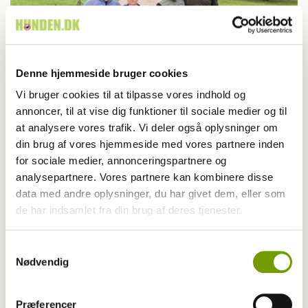
Denne hjemmeside bruger cookies
Vi bruger cookies til at tilpasse vores indhold og
annoncer, til at vise dig funktioner til sociale medier og til
Dansk Kennel Klub
at analysere vores trafik. Vi deler også oplysninger om
din brug af vores hjemmeside med vores partnere inden
Passion blev til fælles projekt på Dansk
for sociale medier, annonceringspartnere og
Kennel Klubs grunduddannelse
analysepartnere. Vores partnere kan kombinere disse
data med andre oplysninger, du har givet dem, eller som
de har indsamlet fra din brug af deres tjenester.
Samtykkevalg
Nødvendig
Præferencer