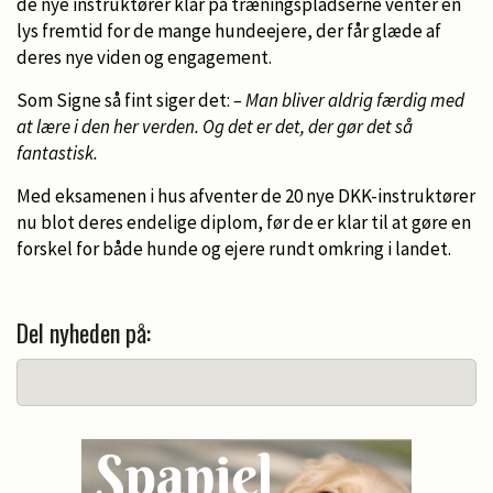
de nye instruktører klar på træningspladserne venter en
lys fremtid for de mange hundeejere, der får glæde af
deres nye viden og engagement.
Som Signe så fint siger det:
– Man bliver aldrig færdig med
at lære i den her verden. Og det er det, der gør det så
fantastisk.
Med eksamenen i hus afventer de 20 nye DKK-instruktører
nu blot deres endelige diplom, før de er klar til at gøre en
forskel for både hunde og ejere rundt omkring i landet.
Del nyheden på: