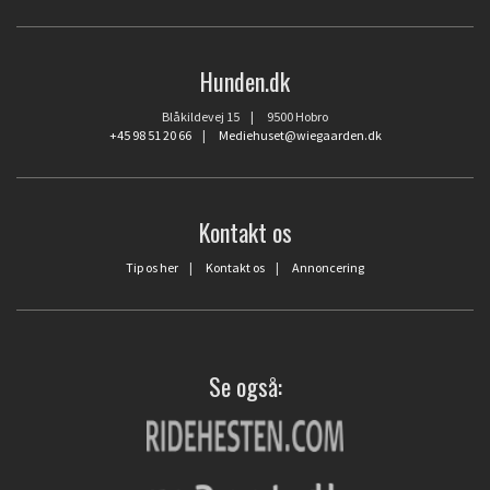
Hunden.dk
Blåkildevej 15 | 9500 Hobro
+45 98 51 20 66
|
Mediehuset@wiegaarden.dk
Kontakt os
Tip os her
|
Kontakt os
|
Annoncering
Se også: