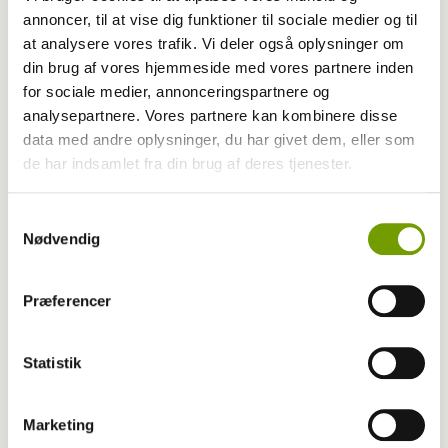
annoncer, til at vise dig funktioner til sociale medier og til
at analysere vores trafik. Vi deler også oplysninger om
din brug af vores hjemmeside med vores partnere inden
for sociale medier, annonceringspartnere og
Blog - Amalie Lohse-Lind
analysepartnere. Vores partnere kan kombinere disse
data med andre oplysninger, du har givet dem, eller som
BLOG: Rejse til Grækenland og Bosnien-
de har indsamlet fra din brug af deres tjenester.
Hercegovina, del 1.
Samtykkevalg
Nødvendig
Præferencer
Statistik
Marketing