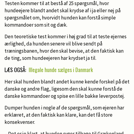
Testen kommer til at bestå af 25 spørgsmål, hvor
hundeejere blandt andet skal krydse af i ja eller nej på
spørgsmålet om, hvorvidt hunden kan forstå simple
kommandoer som sit og dæk.
Den teoretiske test kommer i høj grad til at teste ejernes
ærlighed, da hunden senere vil blive sendt på
træningsbanen, hvor den skal bevise, at den faktisk kan
de ting, som hundeejeren har krydset ja til.
LÆS OGSÅ:
Illegale hunde sælges i Danmark
Her skal hunden blandt andet kunne kende forskel på det
danske og andre flag, ligesom den skal kunne forstå de
danske kommandoer og spise en lille bakke leverpostej.
Dumper hunden i nogle af de spørgsmål, som ejeren har
erklæret, at den faktisk kan klare, kan det få store
konsekvenser.
– Det er jo klart, at hunden ryger tilbage til Grækenland