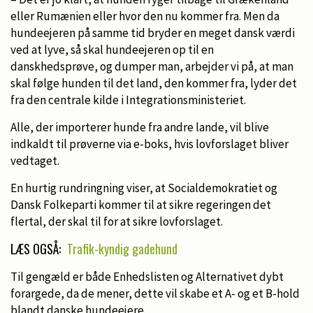
eller Rumænien eller hvor den nu kommer fra. Men da
hundeejeren på samme tid bryder en meget dansk værdi
ved at lyve, så skal hundeejeren op til en
danskhedsprøve, og dumper man, arbejder vi på, at man
skal følge hunden til det land, den kommer fra, lyder det
fra den centrale kilde i Integrationsministeriet.
Alle, der importerer hunde fra andre lande, vil blive
indkaldt til prøverne via e-boks, hvis lovforslaget bliver
vedtaget.
En hurtig rundringning viser, at Socialdemokratiet og
Dansk Folkeparti kommer til at sikre regeringen det
flertal, der skal til for at sikre lovforslaget.
LÆS OGSÅ:
Trafik-kyndig gadehund
Til gengæld er både Enhedslisten og Alternativet dybt
forargede, da de mener, dette vil skabe et A- og et B-hold
blandt danske hundeejere.