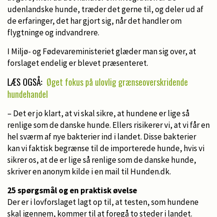
udenlandske hunde, træder det gerne til, og deler ud af
de erfaringer, det har gjort sig, når det handler om
flygtninge og indvandrere.
I Miljø- og Fødevareministeriet glæder man sig over, at
forslaget endelig er blevet præsenteret.
LÆS OGSÅ:
Øget fokus på ulovlig grænseoverskridende
hundehandel
– Det er jo klart, at vi skal sikre, at hundene er lige så
renlige som de danske hunde. Ellers risikerer vi, at vi får en
hel sværm af nye bakterier ind i landet. Disse bakterier
kan vi faktisk begrænse til de importerede hunde, hvis vi
sikrer os, at de er lige så renlige som de danske hunde,
skriver en anonym kilde i en mail til Hunden.dk.
25 spørgsmål og en praktisk øvelse
Der er i lovforslaget lagt op til, at testen, som hundene
skal igennem, kommer til at foregå to steder i landet.