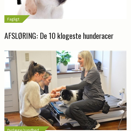
Fagligt
AFSLØRING: De 10 klogeste hunderacer
Dyrlæge/sundhed