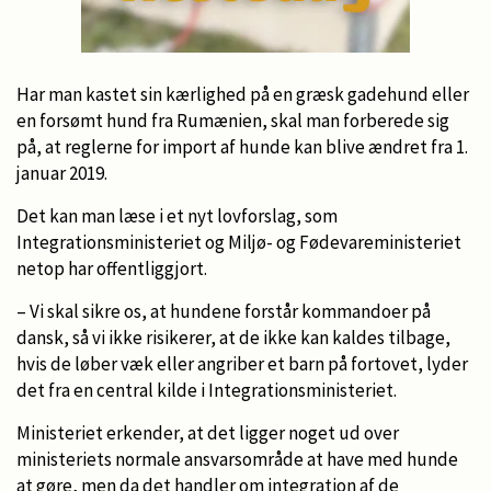
Har man kastet sin kærlighed på en græsk gadehund eller
en forsømt hund fra Rumænien, skal man forberede sig
på, at reglerne for import af hunde kan blive ændret fra 1.
januar 2019.
Det kan man læse i et nyt lovforslag, som
Integrationsministeriet og Miljø- og Fødevareministeriet
netop har offentliggjort.
– Vi skal sikre os, at hundene forstår kommandoer på
dansk, så vi ikke risikerer, at de ikke kan kaldes tilbage,
hvis de løber væk eller angriber et barn på fortovet, lyder
det fra en central kilde i Integrationsministeriet.
Ministeriet erkender, at det ligger noget ud over
ministeriets normale ansvarsområde at have med hunde
at gøre, men da det handler om integration af de