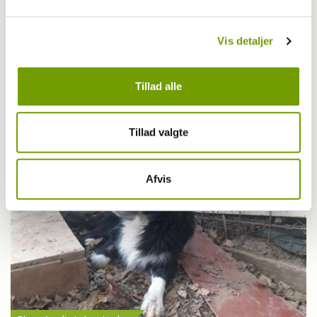
Vis detaljer
Aktuelt
Ulovligt indført hvalp død af rabies i Bremen
Tillad alle
Tillad valgte
Afvis