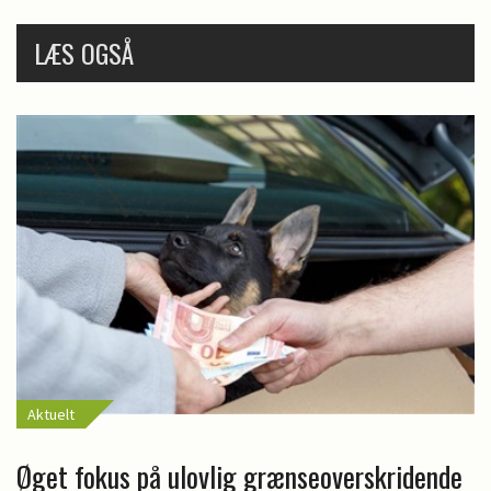
LÆS OGSÅ
Aktuelt
Øget fokus på ulovlig grænseoverskridende