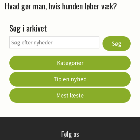
Hvad gør man, hvis hunden løber væk?
Søg i arkivet
Søg
Kategorier
Tip en nyhed
Mest læste
Følg os