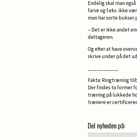
Endelig skal man også 
farve og f.eks. ikke v
man har sorte bukser på
– Det er ikke andet e
deltageren.
Og efter at have overv
skrive under på det u
__________
Fakta: Ringtræning tilb
Der findes to former f
træning på lukkede hold
trænere er certificere
Del nyheden på: