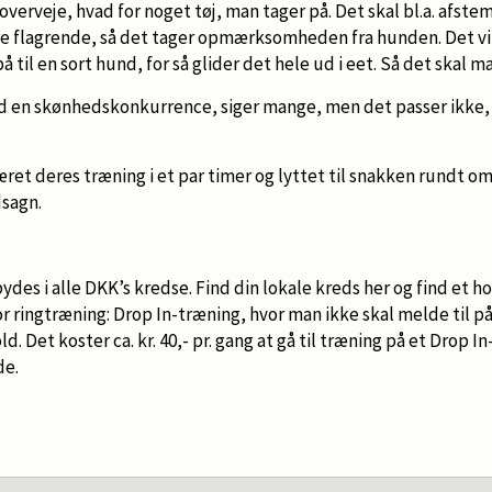
overveje, hvad for noget tøj, man tager på. Det skal bl.a. afst
ære flagrende, så det tager opmærksomheden fra hunden. Det vil
 til en sort hund, for så glider det hele ud i eet. Så det skal 
nd en skønhedskonkurrence, siger mange, men det passer ikke,
æret deres træning i et par timer og lyttet til snakken rundt om
dsagn.
ydes i alle DKK’s kredse. Find din lokale kreds her og find et ho
or ringtræning: Drop In-træning, hvor man ikke skal melde til på
. Det koster ca. kr. 40,- pr. gang at gå til træning på et Drop In
de.