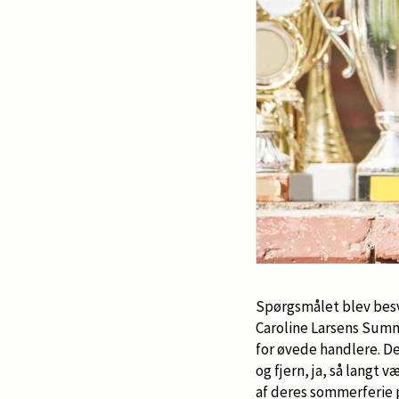
Spørgsmålet blev besva
Caroline Larsens Summ
for øvede handlere. D
og fjern, ja, så langt 
af deres sommerferie 