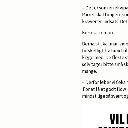
– Det er som en ekvipa
Parret skal fungere som
kræver en indsats. Det
Korrekt tempo
Dernæst skal man vide
forskelligt fra hund til
kigge med. De fleste s
selv tager bitte små s
mange.
– Derfor løber vi f.ek
For at få et godt flow.
mindst lige så svært o