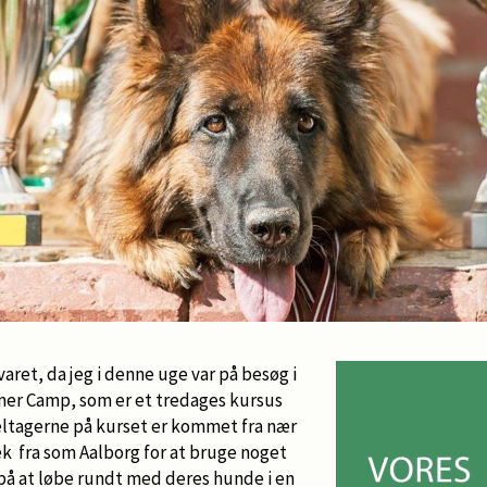
ret, da jeg i denne uge var på besøg i
er Camp, som er et tredages kursus
eltagerne på kurset er kommet fra nær
væk fra som Aalborg for at bruge noget
på at løbe rundt med deres hunde i en