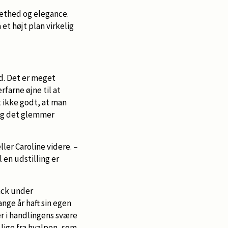
lethed og elegance.
et højt plan virkelig
d. Det er meget
rfarne øjne til at
t ikke godt, at man
 og det glemmer
ler Caroline videre. –
 en udstilling er
ack under
nge år haft sin egen
r i handlingens svære
 lige fra hvalpen, som