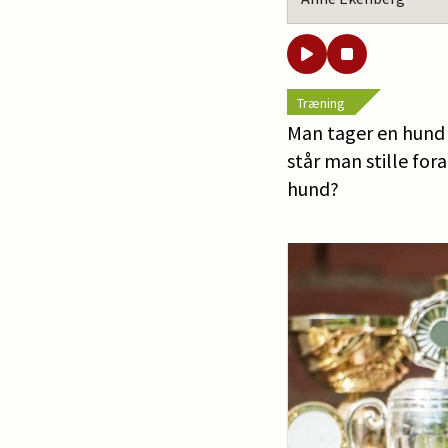
Træning
Man tager en hund i
står man stille for
hund?