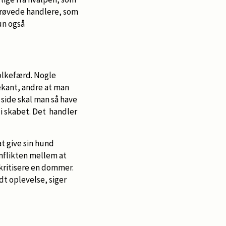
perøvede handlere, som
un også
olkefærd. Nogle
ekant, andre at man
 side skal man så have
 i skabet. Det handler
t give sin hund
onflikten mellem at
 kritisere en dommer.
dt oplevelse, siger