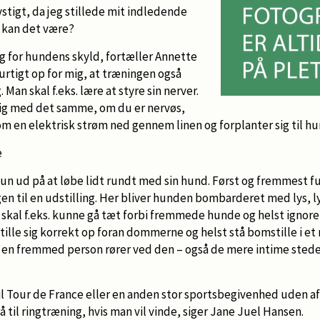
ystigt, da jeg stillede mit indledende
 kan det være?
g for hundens skyld, fortæller Annette
urtigt op for mig, at træningen også
 Man skal f.eks. lære at styre sin nerver.
g med det samme, om du er nervøs,
om en elektrisk strøm ned gennem linen og forplanter sig til h
e
kun ud på at løbe lidt rundt med sin hund. Først og fremmest 
gen til en udstilling. Her bliver hunden bombarderet med lys, l
n skal f.eks. kunne gå tæt forbi fremmede hunde og helst igno
stille sig korrekt op foran dommerne og helst stå bomstille i et
t en fremmed person rører ved den – også de mere intime stede
til Tour de France eller en anden stor sportsbegivenhed uden af
 til ringtræning, hvis man vil vinde, siger Jane Juel Hansen.