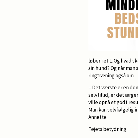
løber i et L. Og hvad s
sin hund? Og når man s
ringtræning også om.
– Det værste er en do
selvtillid, er det ærge
ville opnå et godt res
Man kan selvfølgelig i
Annette.
Tøjets betydning