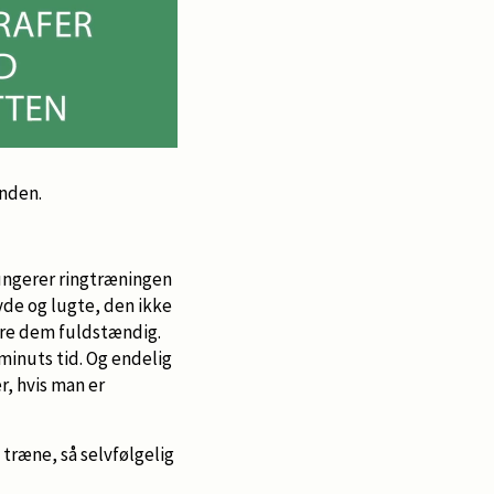
unden.
fungerer ringtræningen
yde og lugte, den ikke
rere dem fuldstændig.
 minuts tid. Og endelig
r, hvis man er
 træne, så selvfølgelig