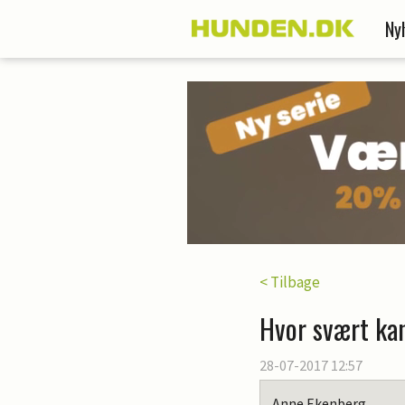
Ny
< Tilbage
Hvor svært ka
28-07-2017 12:57
Anne Ekenberg