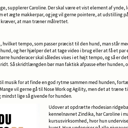
ge, supplerer Caroline. Der skal være et vist element af ynde, 
 et ægte makkerpar, og jeg vil gerne pointere, at udstilling på 
 kræver, at man træner målrettet.
, hvilket tempo, som passer præcist til den hund, man står me
 hund, og her hjælper det at tage video i brug eller at få et par e
tørre hunderacer skal således vises i et højt tempo, og så er de
kridt. Så skridtlængden bør man faktisk afpasse efter hunden,
s. til musik for at finde en god rytme sammen med hunden, fortæl
 Mange vil gerne gå til Nose Work og Agility, men det at træne til
g mindst lige så givende for hunden.
Udover at opdrætte rhodesian ridgeb
kennelnavnet Zindika, har Caroline i ma
kursusvirksomhed, hvor hun undervise
kunst. Hun underviser på alle niveauer