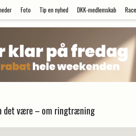
heder
Foto
Tip en nyhed
DKK-medlemskab
Race
n det være – om ringtræning