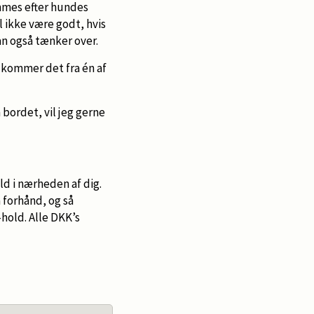
emmes efter hundes
 ikke være godt, hvis
man også tænker over.
 kommer det fra én af
 bordet, vil jeg gerne
ld i nærheden af dig.
 forhånd, og så
-hold. Alle DKK’s