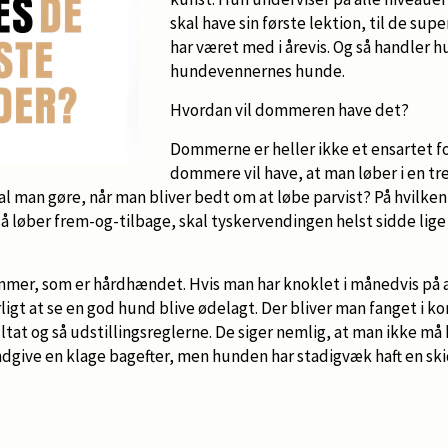
skal have sin første lektion, til de su
har været med i årevis. Og så handler h
hundevennernes hunde.
Hvordan vil dommeren have det?
Dommerne er heller ikke et ensartet f
dommere vil have, at man løber i en tr
kal man gøre, når man bliver bedt om at løbe parvist? På hvilken
å løber frem-og-tilbage, skal tyskervendingen helst sidde lige
mmer, som er hårdhændet. Hvis man har knoklet i månedvis på a
rligt at se en god hund blive ødelagt. Der bliver man fanget i k
ultat og så udstillingsreglerne. De siger nemlig, at man ikke må
ndgive en klage bagefter, men hunden har stadigvæk haft en ski