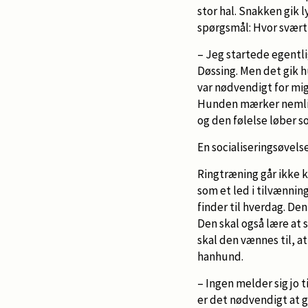
stor hal. Snakken gik l
spørgsmål: Hvor svært
– Jeg startede egentli
Døssing. Men det gik h
var nødvendigt for mig.
Hunden mærker nemli
og den følelse løber s
En socialiseringsøvels
Ringtræning går ikke 
som et led i tilvænnin
finder til hverdag. De
Den skal også lære at 
skal den vænnes til, a
hanhund.
– Ingen melder sig jo 
er det nødvendigt at gå