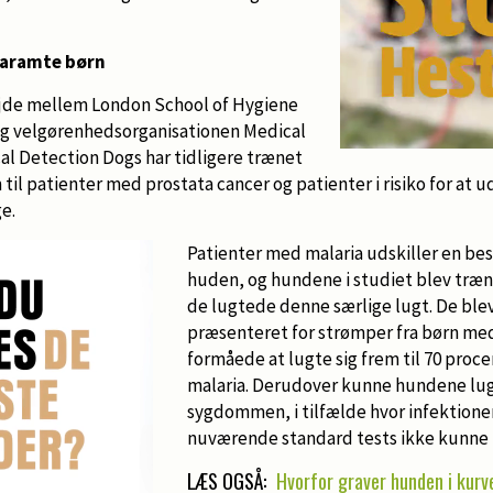
iaramte børn
ejde mellem London School of Hygiene
og velgørenhedsorganisationen Medical
al Detection Dogs har tidligere trænet
 til patienter med prostata cancer og patienter i risiko for at 
e.
Patienter med malaria udskiller en b
huden, og hundene i studiet blev træne
de lugtede denne særlige lugt. De ble
præsenteret for strømper fra børn med
formåede at lugte sig frem til 70 proc
malaria. Derudover kunne hundene lugt
sygdommen, i tilfælde hvor infektionen
nuværende standard tests ikke kunne r
LÆS OGSÅ:
Hvorfor graver hunden i kurv