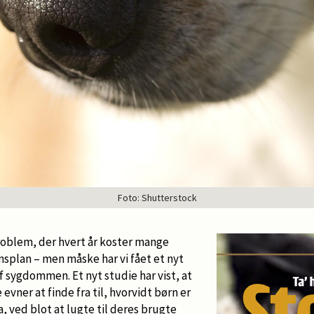
Foto: Shutterstock
problem, der hvert år koster mange
splan – men måske har vi fået et nyt
 sygdommen. Et nyt studie har vist, at
vner at finde fra til, hvorvidt børn er
, ved blot at lugte til deres brugte