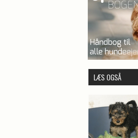
LÆS OGSÅ