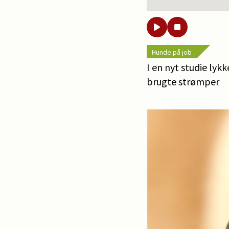
Hunde på job
I en nyt studie lyk
brugte strømper