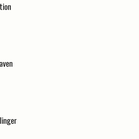
tion
haven
linger