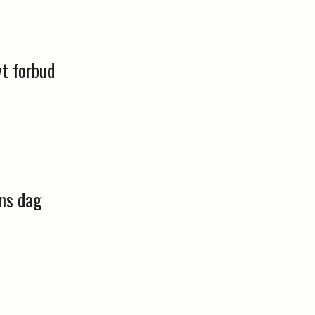
yt forbud
ens dag