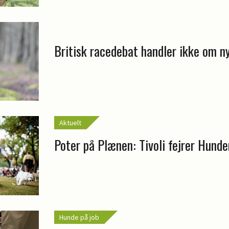
Britisk racedebat handler ikke om n
Aktuelt
Poter på Plænen: Tivoli fejrer Hund
Hunde på job