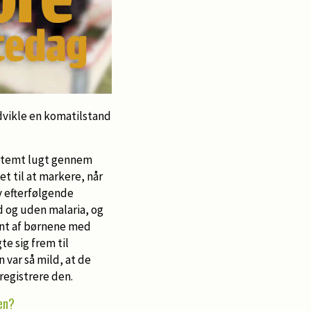
udvikle en komatilstand
estemt lugt gennem
t til at markere, når
v efterfølgende
 og uden malaria, og
ent af børnene med
e sig frem til
 var så mild, at de
egistrere den.
en?