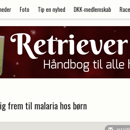
heder
Foto
Tip en nyhed
DKK-medlemskab
Race
ig frem til malaria hos børn
astrid