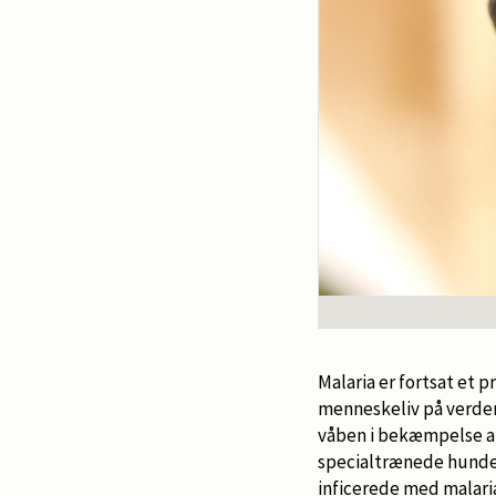
Malaria er fortsat et 
menneskeliv på verden
våben i bekæmpelse af
specialtrænede hunde e
inficerede med malaria