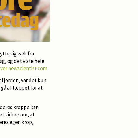
ytte sig væk fra
ig, og det viste hele
iver newscientist.com
.
 i jorden, var det kun
 gå af tæppet for at
t deres kroppe kan
det vidner om, at
eres egen krop,