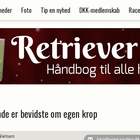
heder
Foto
Tip en nyhed
DKK-medlemskab
Race
nde er bevidste om egen krop
Nielsen
bkn@wiegaarden.dk