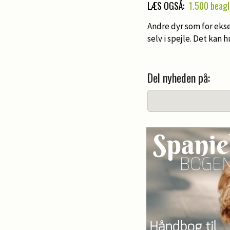
LÆS OGSÅ:
1.500 beagl
Andre dyr som for eks
selv i spejle. Det kan
Del nyheden på: