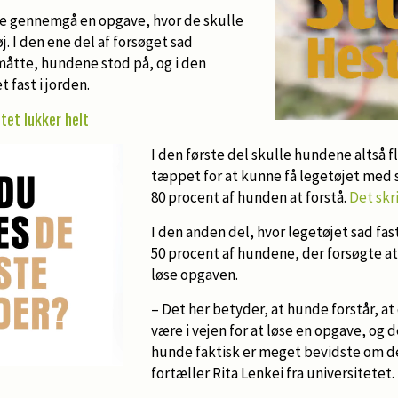
e gennemgå en opgave, hvor de skulle
. I den ene del af forsøget sad
måtte, hundene stod på, og i den
 fast i jorden.
tet lukker helt
I den første del skulle hundene altså fl
tæppet for at kunne få legetøjet med s
80 procent af hunden at forstå.
Det skr
I den anden del, hvor legetøjet sad fast
50 procent af hundene, der forsøgte at
løse opgaven.
– Det her betyder, at hunde forstår, a
være i vejen for at løse en opgave, og 
hunde faktisk er meget bevidste om d
fortæller Rita Lenkei fra universitetet.