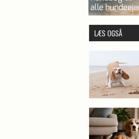
LÆS OGSÅ