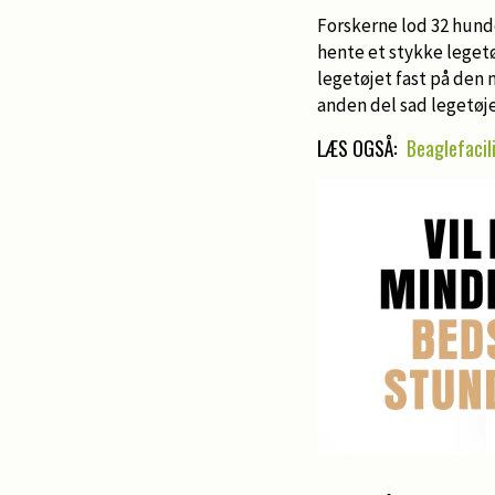
Forskerne lod 32 hund
hente et stykke legetøj
legetøjet fast på den 
anden del sad legetøjet
LÆS OGSÅ:
Beaglefacili