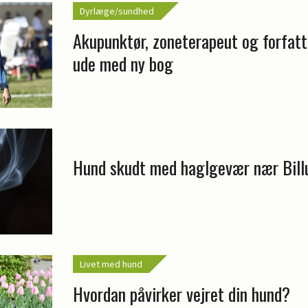
Dyrlæge/sundhed
Akupunktør, zoneterapeut og forfatte
ude med ny bog
Hund skudt med haglgevær nær Bill
Livet med hund
Hvordan påvirker vejret din hund?